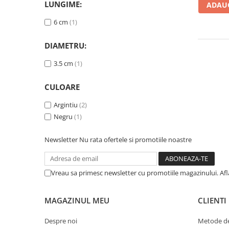
Articole organizare
LUNGIME:
ADAUG
Articole Sportive
6 cm
(1)
Cutii postale
DIAMETRU:
Electronice si electrocasnice
3.5 cm
(1)
Incalzire si racire
Usi si porti
CULOARE
Constructii
Argintiu
(2)
Accesorii gips carton
Negru
(1)
Accesorii gresie si faianta
Newsletter
Nu rata ofertele si promotiile noastre
Accesorii pentru faianta, gresie si
mozaicuri
Accesorii polizare si slefuire
Vreau sa primesc newsletter cu promotiile magazinului. Af
Accesorii vopsire si tencuire
Benzi
MAGAZINUL MEU
CLIENTI
Materiale electrice
Despre noi
Metode de