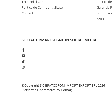
Becuri
Termeni si Conditii
Politica d
Prize
Politica de Confidentialitate
Garantia 
Contact
Formular 
Sanitare
ANPC
Sarma constructii
Scule, unelte si masini
Sfoara si franghii
SOCIAL
URMARESTE-NE IN SOCIAL MEDIA
Suruburi, dibluri si accesorii
prindere
Corpuri de iluminat
Aplice si plafoniere
Lustre si pendule
Spoturi
©Copyright S.C BRATCOROM IMPORT-EXPORT SRL 2026
Accesorii corpuri de iluminat
Platforma E-commerce by Gomag
Lampi de veghe copii
Proiectoare
Veioze si lampi