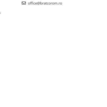
office@bratcorom.ro
6