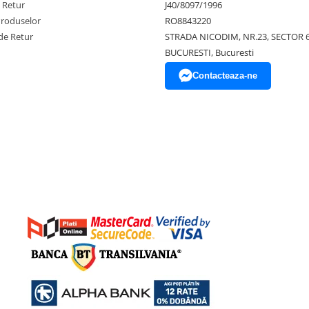
e Retur
J40/8097/1996
Produselor
RO8843220
de Retur
STRADA NICODIM, NR.23, SECTOR 
BUCURESTI, Bucuresti
Contacteaza-ne