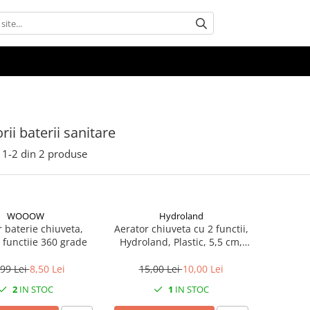
rii baterii sanitare
1-
2
din
2
produse
WOOOW
Hydroland
 baterie chiuveta,
Aerator chiuveta cu 2 functii,
functiie 360 grade
Hydroland, Plastic, 5,5 cm,
Argintiu
,99 Lei
8,50 Lei
15,00 Lei
10,00 Lei
2
IN STOC
1
IN STOC