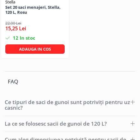
Scule, unelte si masini
Pentru sticla si suprafete fine
Stella
Mufe si conectori irigare
Set 20 saci menajeri, Stella,
Pentru toaleta si wc
Sfoara si franghii
120 L, Rosu
Panouri si elemente gard
Pentru toate suprafetele
Suruburi, dibluri si accesorii
22,00 Lei
Solutii pentru suprafetele din lemn
prindere
Pavaje si borduri
15,25 Lei
Solutii specializate
Programatoare stropire
12
In stoc
Solutii profesionale pentru
Sere si solarii
bucatarie
ADAUGA IN COS
Termometre Meteo
Solutii professionale pentru
spalatorii auto
Umbrele si pavilioane gradina
Unelte gradinarit
FAQ
Ce tipuri de saci de gunoi sunt potriviți pentru uz
casnic?
La ce se folosesc sacii de gunoi de 120 L?
Cum aleg dimensiunea potrivită pentru sacii de