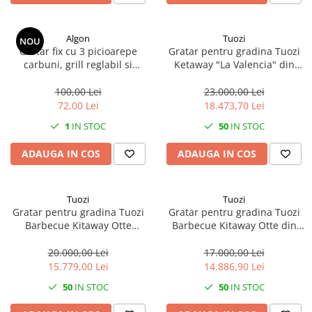
Scule, unelte si masini
Pentru sticla si suprafete fine
Mufe si conectori irigare
Pentru toaleta si wc
Sfoara si franghii
Panouri si elemente gard
Pentru toate suprafetele
Algon
Tuozi
NOU
Suruburi, dibluri si accesorii
Gratar fix cu 3 picioarepe
Gratar pentru gradina Tuozi
Solutii pentru suprafetele din lemn
prindere
Pavaje si borduri
carbuni, grill reglabil si
Ketaway "La Valencia" din
Solutii specializate
protectie anti vant, Algon,
beton si otel, 100 × 100 × 220
Programatoare stropire
Solutii profesionale pentru
42x35x45cm
cm
100,00 Lei
23.000,00 Lei
Sere si solarii
bucatarie
72,00 Lei
18.473,70 Lei
Termometre Meteo
Solutii professionale pentru
1
IN STOC
50
IN STOC
spalatorii auto
Umbrele si pavilioane gradina
ADAUGA IN COS
ADAUGA IN COS
Unelte gradinarit
Tuozi
Tuozi
Gratar pentru gradina Tuozi
Gratar pentru gradina Tuozi
Barbecue Kitaway Otte
Barbecue Kitaway Otte din
Argentinian din beton si otel,
beton si otel, 84 × 63 × 206 cm
84 × 63 × 206 cm
20.000,00 Lei
17.000,00 Lei
15.779,00 Lei
14.886,90 Lei
50
IN STOC
50
IN STOC