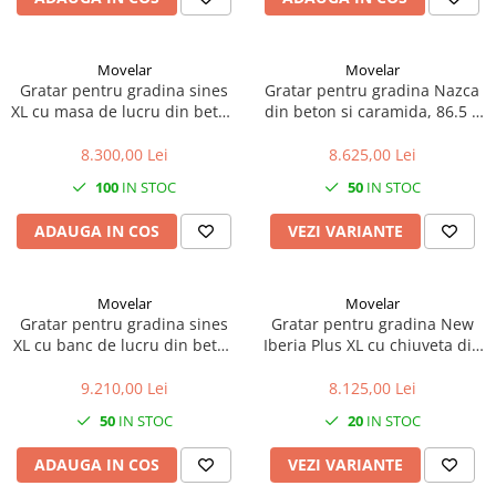
Movelar
Movelar
Gratar pentru gradina sines
Gratar pentru gradina Nazca
XL cu masa de lucru din beton
din beton si caramida, 86.5 ×
si caramida, 144 × 58 × 200
58 × 240 cm
cm
8.300,00 Lei
8.625,00 Lei
100
IN STOC
50
IN STOC
ADAUGA IN COS
VEZI VARIANTE
Movelar
Movelar
Gratar pentru gradina sines
Gratar pentru gradina New
XL cu banc de lucru din beton
Iberia Plus XL cu chiuveta din
si caramida, 178 × 70 × 255
beton si caramida, 128 × 47 ×
cm
190 cm
9.210,00 Lei
8.125,00 Lei
50
IN STOC
20
IN STOC
ADAUGA IN COS
VEZI VARIANTE