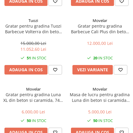
ADAUGA IN COS
ADAUGA IN COS
Tuozi
Movelar
Gratar pentru gradina Tuozi
Gratar pentru gradina
Barbecue Volterra din beton
Barbecue Cali Plus din beton
si caramida, 94 x 70 x 213 cm
si caramida, 76.5 × 58 × 215
cm
15.000,00 Lei
12.000,00 Lei
11.052,60 Lei
51
IN STOC
20
IN STOC
ADAUGA IN COS
VEZI VARIANTE
Movelar
Movelar
Gratar pentru gradina Luna
Masa de lucru pentru gradina
XL din beton si caramida, 74 ×
Luna din beton si caramida,
47 × 190 cm
76 × 47 × 80 cm
6.000,00 Lei
5.000,00 Lei
50
IN STOC
50
IN STOC
ADAUGA IN COS
ADAUGA IN COS