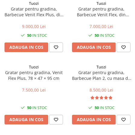
Tuozi
Tuozi
Gratar pentru gradina,
Gratar pentru gradina,
Barbecue Venit Flex Plus, din
Barbecue Venit Flex, din
beton, 78 × 47 × 185 cm
beton si otel, 59 × 47 × 106 cm
9.000,00 Lei
7.000,00 Lei
50
IN STOC
50
IN STOC
ADAUGA IN COS
ADAUGA IN COS
Tuozi
Tuozi
Gratar pentru gradina, Venit
Gratar pentru gradina,
Flex Plus, 78 × 47 × 95 cm
Barbecue Plan 2, cu masa de
lucru, din beton, 110 × 47 ×
192 cm
7.500,00 Lei
8.500,00 Lei
50
IN STOC
50
IN STOC
ADAUGA IN COS
ADAUGA IN COS