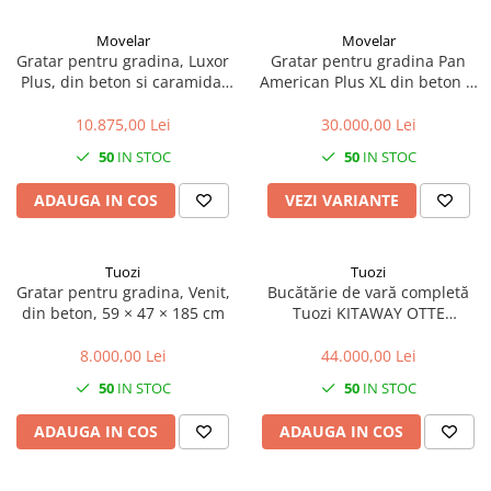
Movelar
Movelar
Gratar pentru gradina, Luxor
Gratar pentru gradina Pan
Plus, din beton si caramida,
American Plus XL din beton si
93 × 70 × 255 cm
caramida, 120 × 70 × 220 cm
10.875,00 Lei
30.000,00 Lei
50
IN STOC
50
IN STOC
ADAUGA IN COS
VEZI VARIANTE
Tuozi
Tuozi
Gratar pentru gradina, Venit,
Bucătărie de vară completă
din beton, 59 × 47 × 185 cm
Tuozi KITAWAY OTTE
Argentinian cu grătar și
cuptor, 168 × 63 × 206 cm
8.000,00 Lei
44.000,00 Lei
50
IN STOC
50
IN STOC
ADAUGA IN COS
ADAUGA IN COS