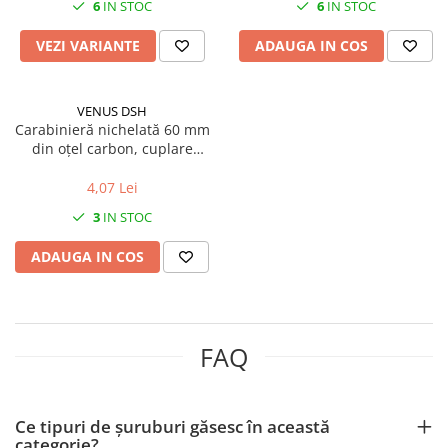
6
IN STOC
6
IN STOC
Mufe si conectori irigare
Panouri si elemente gard
VEZI VARIANTE
ADAUGA IN COS
Pavaje si borduri
Programatoare stropire
VENUS DSH
Carabinieră nichelată 60 mm
Sere si solarii
din oțel carbon, cuplare
Termometre Meteo
rapidă, rezistentă la
coroziune
4,07 Lei
Umbrele si pavilioane gradina
3
IN STOC
Unelte gradinarit
ADAUGA IN COS
HoReCa
Balsam de rufe profesional
Detergenti de vase profesionali
Pentru masini de spalat si polish
FAQ
Pentru spalare manuala
Detergenti lichizi profesionali
Ce tipuri de șuruburi găsesc în această
Igiena si Ingrijire personala
categorie?