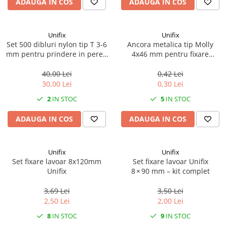
Becuri
ADAUGA IN COS
ADAUGA IN COS
Prize
Sanitare
Unifix
Unifix
Sarma constructii
Set 500 dibluri nylon tip T 3-6
Ancora metalica tip Molly
mm pentru prindere in pereti
4x46 mm pentru fixare
Scule, unelte si masini
de gips carton
obiecte in pereti de gips
carton
40,00 Lei
0,42 Lei
Sfoara si franghii
30,00 Lei
0,30 Lei
Suruburi, dibluri si accesorii
2
IN STOC
5
IN STOC
prindere
Corpuri de iluminat
ADAUGA IN COS
ADAUGA IN COS
Aplice si plafoniere
Lustre si pendule
Unifix
Unifix
Spoturi
Set fixare lavoar 8x120mm
Set fixare lavoar Unifix
Unifix
8 × 90 mm – kit complet
Accesorii corpuri de iluminat
3,69 Lei
3,50 Lei
Lampi de veghe copii
2,50 Lei
2,00 Lei
Proiectoare
8
IN STOC
9
IN STOC
Veioze si lampi