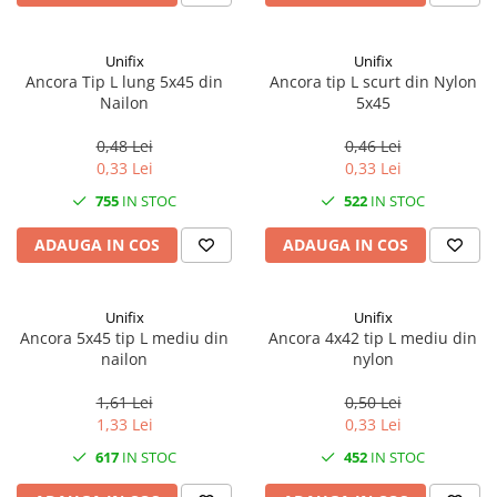
Articole organizare
Articole Sportive
Unifix
Unifix
Cutii postale
Ancora Tip L lung 5x45 din
Ancora tip L scurt din Nylon
Nailon
5x45
Electronice si electrocasnice
Incalzire si racire
0,48 Lei
0,46 Lei
0,33 Lei
0,33 Lei
Usi si porti
755
IN STOC
522
IN STOC
Constructii
Accesorii gips carton
ADAUGA IN COS
ADAUGA IN COS
Accesorii gresie si faianta
Accesorii pentru faianta, gresie si
Unifix
Unifix
mozaicuri
Ancora 5x45 tip L mediu din
Ancora 4x42 tip L mediu din
nailon
nylon
Accesorii polizare si slefuire
Accesorii vopsire si tencuire
1,61 Lei
0,50 Lei
1,33 Lei
0,33 Lei
Benzi
617
IN STOC
452
IN STOC
Materiale electrice