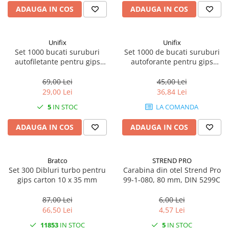
ADAUGA IN COS
ADAUGA IN COS
CRACIUN
Accesorii decorative
Caciuli
Unifix
Unifix
Set 1000 bucati suruburi
Set 1000 de bucati suruburi
Figurine si decoratiuni Craciun
autofiletante pentru gips
autoforante pentru gips
carton 3.5 x 25
carton 3.5 x 25 mm
Globuri
69,00 Lei
45,00 Lei
Instalatii de Craciun
29,00 Lei
36,84 Lei
Lumanari si candele
5
IN STOC
LA COMANDA
Suporturi lumanari
ADAUGA IN COS
ADAUGA IN COS
Curatenie
Cosuri de gunoi
Bratco
STREND PRO
Maturi, Mopuri si galeti
Set 300 Dibluri turbo pentru
Carabina din otel Strend Pro
gips carton 10 x 35 mm
99-1-080, 80 mm, DIN 5299C
Prosoape de hartie si servetele
Saci gunoi
87,00 Lei
6,00 Lei
66,50 Lei
4,57 Lei
Servetele umede
11853
IN STOC
5
IN STOC