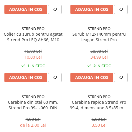
Solutii geamuri
Solutii universale
ADAUGA IN COS
ADAUGA IN COS
Gradina
Accesorii pentru gradina
STREND PRO
STREND PRO
Colier cu surub pentru agatat
Surub M12x140mm pentru
Aparate pentru stropit gradina
Strend Pro LEQ AH66, M10
leagan Strend Pro
Articole antidaunatori gradina
15,99 Lei
50,00 Lei
Aspersoare
10,00 Lei
34,99 Lei
Furtunuri gradinarit
1
IN STOC
2
IN STOC
Ghivece si suporturi
ADAUGA IN COS
ADAUGA IN COS
Gratare
Hamace si leagane
STREND PRO
STREND PRO
Lampi solare
Carabina din otel 60 mm,
Carabina rapida Strend Pro
Strend Pro 99-1-060, DIN
99-4, dimensiune 8.5x85 mm,
Leagane copii
5299C
zinc
Lopeti si unelte deszapezit
4,00 Lei
5,00 Lei
de la 2,00 Lei
3,50 Lei
Mobilier gradina