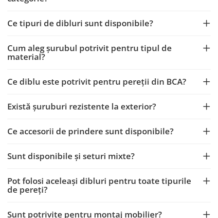
Pachet curățenie
Sapun de maini profesional
Ce tipuri de dibluri sunt disponibile?
Sisteme de dozaj profesionale
Cum aleg șurubul potrivit pentru tipul de
Solutii curatenie super
material?
concentrate
Solutii de curatenie profesionale
Ce diblu este potrivit pentru pereții din BCA?
Pentru sticla si suprafete fine
Pentru toaleta si wc
Există șuruburi rezistente la exterior?
Pentru toate suprafetele
Solutii pentru suprafetele din lemn
Ce accesorii de prindere sunt disponibile?
Solutii specializate
Sunt disponibile și seturi mixte?
Solutii profesionale pentru
bucatarie
Pot folosi aceleași dibluri pentru toate tipurile
Solutii professionale pentru
de pereți?
spalatorii auto
Sunt potrivite pentru montaj mobilier?