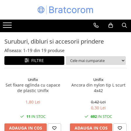
Toate Produsele
Articole animale
Adapatoare animale
Suruburi, dibluri si accesorii prindere
Hrana pentru animale
Afiseaza:
1-
19
din
19
produse
Hrana pentru caini
FILTRE
Hrana pentru pisici
Produse igiena externa animale
Unifix
Unifix
Auto
Set fixare oglinda cu capace
Ancora din nylon tip L scurt
Bucatarii de vara Tuozi
de plastic Unifix
4x42
Casa
1,80 Lei
0,42 Lei
Articole ambalare
0,30 Lei
Articole bucatarie
11
IN STOC
692
IN STOC
Articole mobila
ADAUGA IN COS
ADAUGA IN COS