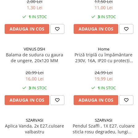
2,00 Lei
17,50 Lei
1,30 Lei
11,00 Lei
1
IN STOC
3
IN STOC
ADAUGA IN COS
ADAUGA IN COS
VENUS DSH
Home
Balama de sudura cu gaura
Priză triplă cu împământare
de ungere, 20x120 MM
230V, 16A, IP20 cu protecție
copii
20,99 Lei
24,99 Lei
16,00 Lei
19,99 Lei
3
IN STOC
1
IN STOC
ADAUGA IN COS
ADAUGA IN COS
SZARVASI
SZARVASI
Aplica Vanda, 2x E27,culoare
Pendul Szaffi , 1X E27, culoare
valbastru
sticla rosu degradeu, lungime
cablu 1,2m