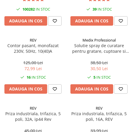
100282
IN STOC
39
IN STOC
ADAUGA IN COS
ADAUGA IN COS
REV
Medix Professional
Contor pasant, monofazat
Solutie spray de curatare
230V, 50Hz, 10(40)A
pentru gratare, cuptoare si
aragazuri, 800 ml, Medix
Professional
125,00 Lei
38,50 Lei
72,99 Lei
30,50 Lei
16
IN STOC
5
IN STOC
ADAUGA IN COS
ADAUGA IN COS
REV
REV
Priza industriala, trifazica, 5
Priza industriala, trifazica, 5
poli, 32A, ip44 Rev
poli, 16A, REV
45,00 Lei
33,99 Lei