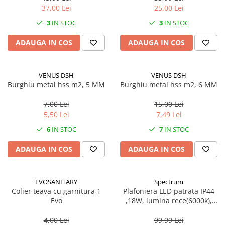
37,00 Lei
25,00 Lei
3
IN STOC
3
IN STOC
ADAUGA IN COS
ADAUGA IN COS
VENUS DSH
VENUS DSH
Burghiu metal hss m2, 5 MM
Burghiu metal hss m2, 6 MM
7,00 Lei
15,00 Lei
5,50 Lei
7,49 Lei
6
IN STOC
7
IN STOC
ADAUGA IN COS
ADAUGA IN COS
EVOSANITARY
Spectrum
Colier teava cu garnitura 1
Plafoniera LED patrata IP44
Evo
,18W, lumina rece(6000k),
1250lm
4,00 Lei
99,99 Lei