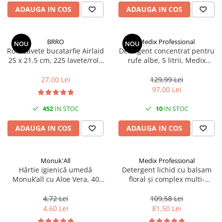
Scule, unelte si masini
Pentru sticla si suprafete fine
ADAUGA IN COS
ADAUGA IN COS
Mufe si conectori irigare
Pentru toaleta si wc
Sfoara si franghii
Panouri si elemente gard
Pentru toate suprafetele
Suruburi, dibluri si accesorii
Solutii pentru suprafetele din lemn
prindere
Pavaje si borduri
BRRO
Medix Professional
NOU
NOU
Rola Lavete bucatarfie Airlaid
Detergent concentrat pentru
Solutii specializate
Programatoare stropire
25 x 21.5 cm, 225 lavete/rola
rufe albe, 5 litrii, Medix
Solutii profesionale pentru
Brro
Professional
Sere si solarii
bucatarie
27,00 Lei
129,99 Lei
Termometre Meteo
97,00 Lei
Solutii professionale pentru
spalatorii auto
Umbrele si pavilioane gradina
452
IN STOC
10
IN STOC
Unelte gradinarit
ADAUGA IN COS
ADAUGA IN COS
Monuk'All
Medix Professional
Hârtie igienică umedă
Detergent lichid cu balsam
Monuk’all cu Aloe Vera, 40
floral și complex multi-
buc, biodegradabilă, fără
enzimatic 5L, Medix
alcool
Professional
4,72 Lei
109,58 Lei
4,60 Lei
81,50 Lei