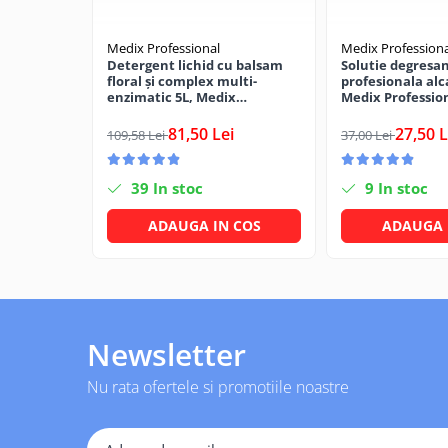
Solutii geamuri
Solutii universale
Medix Professional
Medix Professiona
Gradina
Detergent lichid cu balsam
Solutie degresa
floral și complex multi-
profesionala alc
Accesorii pentru gradina
enzimatic 5L, Medix
Medix Professio
Professional
Aparate pentru stropit gradina
81,50 Lei
27,50 L
109,58 Lei
37,00 Lei
Articole antidaunatori gradina
Aspersoare
39
In stoc
9
In stoc
Furtunuri gradinarit
ADAUGA IN COS
ADAUGA 
Ghivece si suporturi
Gratare
Hamace si leagane
Lampi solare
Newsletter
Leagane copii
Nu rata ofertele si promotiile noastre
Lopeti si unelte deszapezit
Mobilier gradina