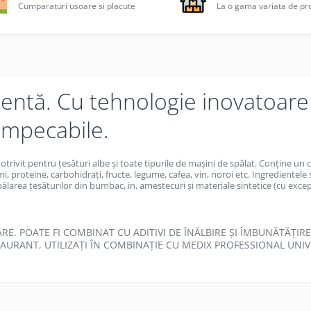
Cumparaturi usoare si placute
La o gama variata de p
tentă. Cu tehnologie inovatoare
impecabile.
otrivit pentru țesături albe și toate tipurile de mașini de spălat. Conține un
i, proteine, carbohidrați, fructe, legume, cafea, vin, noroi etc. Ingredientele
pălarea țesăturilor din bumbac, in, amestecuri și materiale sintetice (cu excep
RE. POATE FI COMBINAT CU ADITIVI DE ÎNĂLBIRE ȘI ÎMBUNĂTĂȚIR
STAURANT, UTILIZAȚI ÎN COMBINAȚIE CU MEDIX PROFESSIONAL UNI