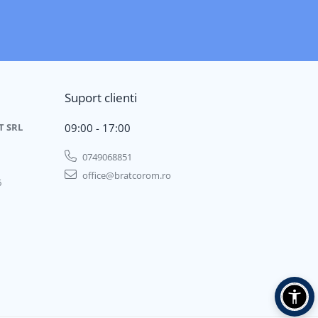
Suport clienti
T SRL
09:00 - 17:00
0749068851
office@bratcorom.ro
6