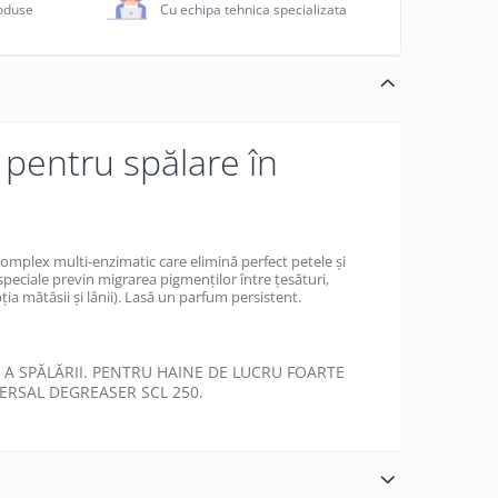
roduse
Cu echipa tehnica specializata
 pentru spălare în
 complex multi-enzimatic care elimină perfect petele și
 speciale previn migrarea pigmenților între țesături,
ția mătăsii și lânii). Lasă un parfum persistent.
E A SPĂLĂRII. PENTRU HAINE DE LUCRU FOARTE
VERSAL DEGREASER SCL 250.