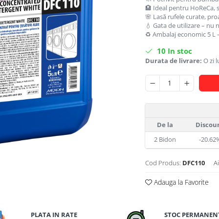
🏨 Ideal pentru HoReCa, sp
🌸 Lasă rufele curate, pr
💧 Gata de utilizare – nu 
♻️ Ambalaj economic 5 L 
10
In stoc
Durata de livrare:
O zi 
De la
Discou
2
Bidon
-20.62
Cod Produs:
DFC110
A
Adauga la Favorite
PLATA IN RATE
STOC PERMANEN