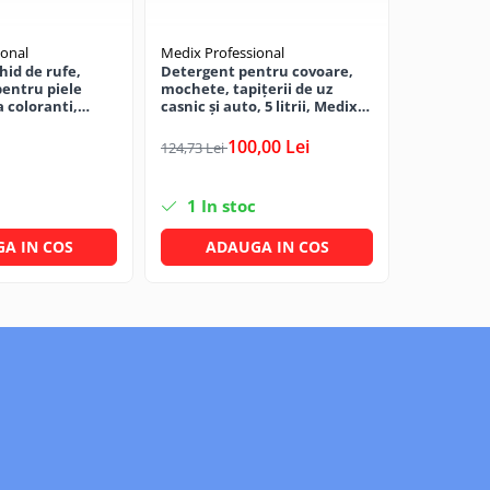
ional
Medix Professional
hid de rufe,
Detergent pentru covoare,
pentru piele
mochete, tapițerii de uz
a coloranti,
casnic și auto, 5 litrii, Medix
ergeni de parfum
Professional
100,00 Lei
124,73 Lei
1
In stoc
A IN COS
ADAUGA IN COS