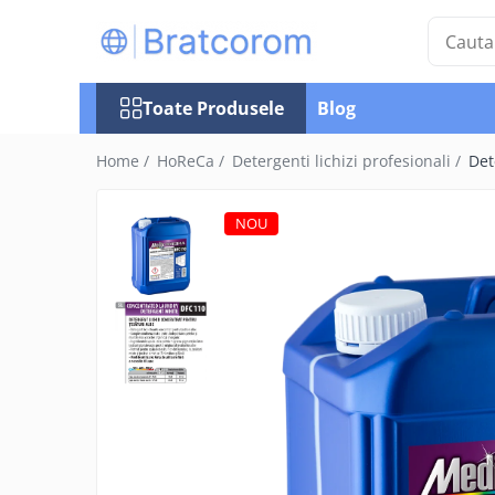
Toate Produsele
Toate Produsele
Blog
Articole animale
Adapatoare animale
Home /
HoReCa /
Detergenti lichizi profesionali /
Det
Hrana pentru animale
Hrana pentru caini
NOU
Hrana pentru pisici
Produse igiena externa animale
Auto
Bucatarii de vara Tuozi
Casa
Articole ambalare
Articole bucatarie
Articole mobila