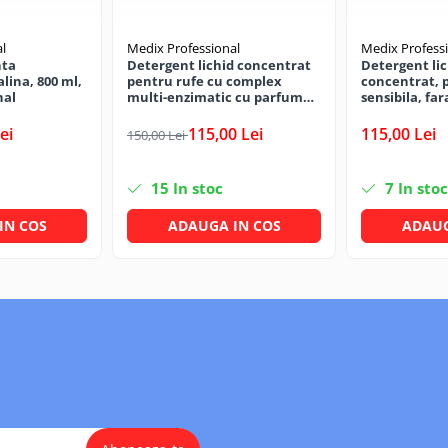
l
Medix Professional
Medix Profess
nta
Detergent lichid concentrat
Detergent lic
alina, 800 ml,
pentru rufe cu complex
concentrat, 
nal
multi-enzimatic cu parfum
sensibila, far
fara alergeni, 5 litrii, Medix
fosfati si al
Professional
ei
115,00 Lei
115,00 Lei
150,00 Lei
15
In stoc
7
In stoc
IN COS
ADAUGA IN COS
ADAUG