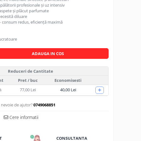
ălătorii profesionale și uz intensiv
oaspete și plăcut parfumate
necesită diluare
– consum redus, eficiență maximă
lucratoare
ADAUGA IN COS
Reduceri de Cantitate
nt
Pret
/ buc
Economisesti
+
%
77,00 Lei
40,00 Lei
i nevoie de ajutor?
0749068851
Cere informatii
T
CONSULTANTA