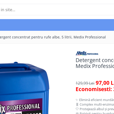
ergent concentrat pentru rufe albe, 5 litrii, Medix Professional
Detergent concen
Medix Professi
97,00 L
129,99 Lei
Economisesti:
✨ Elimină eficient murdări
🧬 Complex multi-enzimat
🤍 Protejează albul și pre
🧼 Potrivit pentru bumbac,