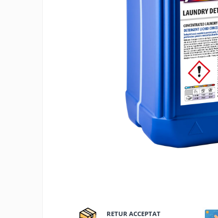
Articole organizare
Articole Sportive
Cutii postale
Electronice si electrocasnice
Incalzire si racire
Usi si porti
Constructii
Accesorii gips carton
Accesorii gresie si faianta
Accesorii pentru faianta, gresie si
mozaicuri
Accesorii polizare si slefuire
Accesorii vopsire si tencuire
Benzi
Materiale electrice
RETUR ACCEPTAT