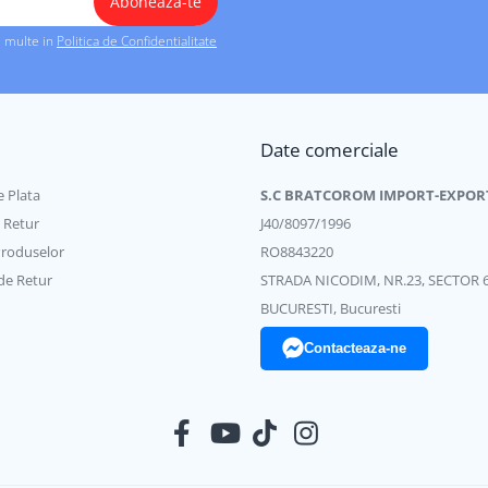
i multe in
Politica de Confidentialitate
Date comerciale
 Plata
S.C BRATCOROM IMPORT-EXPOR
e Retur
J40/8097/1996
Produselor
RO8843220
de Retur
STRADA NICODIM, NR.23, SECTOR 
BUCURESTI, Bucuresti
Contacteaza-ne