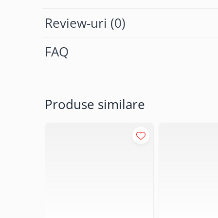
CRACIUN
Review-uri
(0)
Accesorii decorative
Caciuli
FAQ
Figurine si decoratiuni Craciun
Globuri
Instalatii de Craciun
Produse similare
Lumanari si candele
Suporturi lumanari
Curatenie
Cosuri de gunoi
Maturi, Mopuri si galeti
Prosoape de hartie si servetele
Saci gunoi
Servetele umede