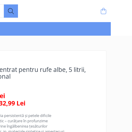
trat pentru rufe albe, 5 litrii,
onal
ei
32,99
Lei
a persistentă și petele dificile
ic – curățare în profunzime
vine îngălbenirea țesăturilor
 in, materiale sintetice și amestecuri