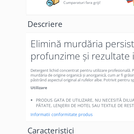
Becuri
Cumparaturi fara griji!
Prize
Sanitare
Descriere
Sarma constructii
Scule, unelte si masini
Elimină murdăria persis
Sfoara si franghii
profunzime și rezultate 
Suruburi, dibluri si accesorii
prindere
Corpuri de iluminat
Detergent lichid concentrat pentru utilizare profesională. P
murdăria de origine organică și anorganică, cum ar fi grăsim
Aplice si plafoniere
păstrând aspectul original al rufelor albe. Potrivit pentru s
Lustre si pendule
Utilizare
Spoturi
PRODUS GATA DE UTILIZARE, NU NECESITĂ DILUA
Accesorii corpuri de iluminat
PĂTATE, LENJERII DE HOTEL SAU TEXTILE DE RE
Lampi de veghe copii
Informatii conformitate produs
Proiectoare
Caracteristici
Veioze si lampi