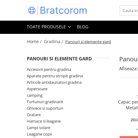
Toate Produsele
TOATE PRODUSELE
BLOG
Articole animale
Adapatoare animale
Home /
Gradina /
Panouri si elemente gard
Hrana pentru animale
Panour
PANOURI SI ELEMENTE GARD
Hrana pentru caini
Hrana pentru pisici
Afiseaza:
Accesorii pentru gradina
Aparate pentru stropit gradina
Produse igiena externa animale
Articole antidaunatori gradina
Auto
Aspersoare
Bucatarii de vara Tuozi
camping
Casa
Furtunuri gradinarit
Capac pen
Metal
Ghivece si suporturi
Articole ambalare
Gratare
Articole bucatarie
20,
Hamace si leagane
Lampi solare
Articole mobila
Leagane copii