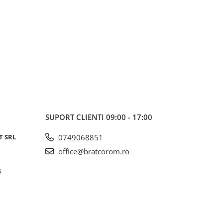
SUPORT CLIENTI
09:00 - 17:00
T SRL
0749068851
office@bratcorom.ro
6