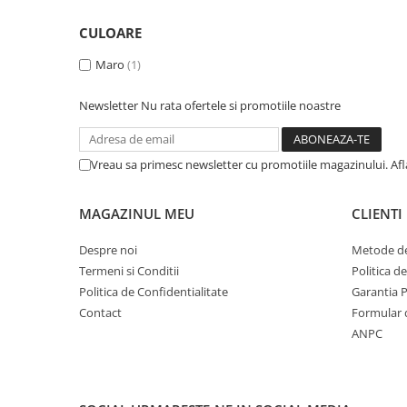
Becuri
Prize
CULOARE
Sanitare
Maro
(1)
Sarma constructii
Scule, unelte si masini
Newsletter
Nu rata ofertele si promotiile noastre
Sfoara si franghii
Suruburi, dibluri si accesorii
Vreau sa primesc newsletter cu promotiile magazinului. Af
prindere
Corpuri de iluminat
MAGAZINUL MEU
CLIENTI
Aplice si plafoniere
Despre noi
Metode de
Lustre si pendule
Termeni si Conditii
Politica d
Spoturi
Politica de Confidentialitate
Garantia 
Contact
Formular 
Accesorii corpuri de iluminat
ANPC
Lampi de veghe copii
Proiectoare
Veioze si lampi