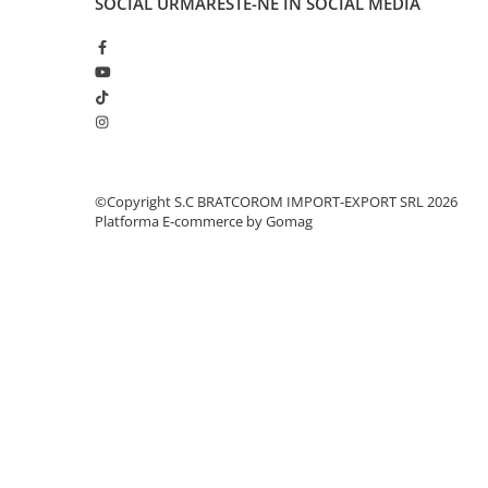
SOCIAL
URMARESTE-NE IN SOCIAL MEDIA
CRACIUN
Accesorii decorative
Caciuli
Figurine si decoratiuni Craciun
Globuri
Instalatii de Craciun
©Copyright S.C BRATCOROM IMPORT-EXPORT SRL 2026
Platforma E-commerce by Gomag
Lumanari si candele
Suporturi lumanari
Curatenie
Cosuri de gunoi
Maturi, Mopuri si galeti
Prosoape de hartie si servetele
Saci gunoi
Servetele umede