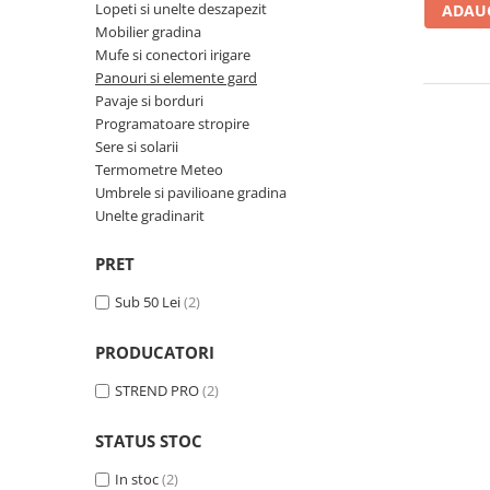
Articole organizare
Lopeti si unelte deszapezit
ADAUG
Mobilier gradina
Articole Sportive
Mufe si conectori irigare
Cutii postale
Panouri si elemente gard
Pavaje si borduri
Electronice si electrocasnice
Programatoare stropire
Incalzire si racire
Sere si solarii
Termometre Meteo
Usi si porti
Umbrele si pavilioane gradina
Constructii
Unelte gradinarit
Accesorii gips carton
PRET
Accesorii gresie si faianta
Accesorii pentru faianta, gresie si
Sub 50 Lei
(2)
mozaicuri
PRODUCATORI
Accesorii polizare si slefuire
Accesorii vopsire si tencuire
STREND PRO
(2)
Benzi
STATUS STOC
Materiale electrice
In stoc
(2)