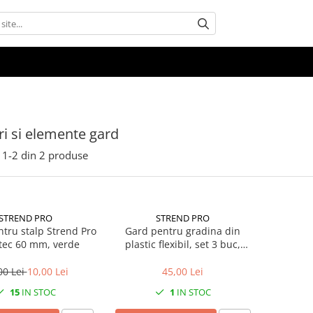
i si elemente gard
1-
2
din
2
produse
STREND PRO
STREND PRO
tru stalp Strend Pro
Gard pentru gradina din
tec 60 mm, verde
plastic flexibil, set 3 buc,
800x100/200 mm, 2.40 m
00 Lei
10,00 Lei
45,00 Lei
15
IN STOC
1
IN STOC