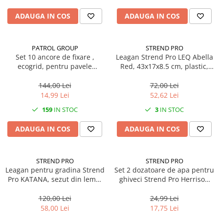
ADAUGA IN COS
ADAUGA IN COS
PATROL GROUP
STREND PRO
Set 10 ancore de fixare ,
Leagan Strend Pro LEQ Abella
ecogrid, pentru pavele
Red, 43x17x8.5 cm, plastic,
ecologice si borduri
maxim 70 Kg, Rosu
separatoare
144,00 Lei
72,00 Lei
14,99 Lei
52,62 Lei
159
IN STOC
3
IN STOC
ADAUGA IN COS
ADAUGA IN COS
STREND PRO
STREND PRO
Leagan pentru gradina Strend
Set 2 dozatoare de apa pentru
Pro KATANA, sezut din lemn,
ghiveci Strend Pro Herrison
40x16x1.2 cm
WD7066, cu sticle PET
120,00 Lei
24,99 Lei
58,00 Lei
17,75 Lei