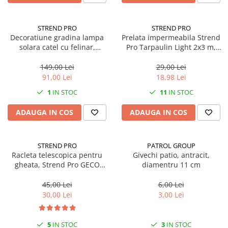
Scule, unelte si masini
Pentru sticla si suprafete fine
Mufe si conectori irigare
Pentru toaleta si wc
Sfoara si franghii
Panouri si elemente gard
Pentru toate suprafetele
STREND PRO
STREND PRO
Suruburi, dibluri si accesorii
Decoratiune gradina lampa
Prelata impermeabila Strend
Solutii pentru suprafetele din lemn
prindere
Pavaje si borduri
solara catel cu felinar,
Pro Tarpaulin Light 2x3 m,
Solutii specializate
24x14x25 cm
inele de prindere, 65g/m²,
Programatoare stropire
Solutii profesionale pentru
waterproof
149,00 Lei
29,00 Lei
Sere si solarii
bucatarie
91,00 Lei
18,98 Lei
Termometre Meteo
Solutii professionale pentru
1
IN STOC
11
IN STOC
spalatorii auto
Umbrele si pavilioane gradina
ADAUGA IN COS
ADAUGA IN COS
Unelte gradinarit
STREND PRO
PATROL GROUP
Racleta telescopica pentru
Givechi patio, antracit,
gheata, Strend Pro GECO
diamentru 11 cm
ICEBREAKER, perie, 87-114 cm
45,00 Lei
6,00 Lei
30,00 Lei
3,00 Lei
5
IN STOC
3
IN STOC