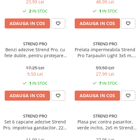
23,99 Lei
48,99 Lei
2
IN STOC
1
IN STOC
ADAUGA IN COS
ADAUGA IN COS
STREND PRO
STREND PRO
Benzi adezive Strend Pro, cu
Prelata impermeabila Strend
fete duble, pentru protejarea
Pro Tarpaulin Light 3x5 m,
plantelor din ghivece
inele de prindere, 65g/m²,
waterproof
17,25 Lei
59,50 Lei
9,50 Lei
27,99 Lei
1
IN STOC
7
IN STOC
ADAUGA IN COS
ADAUGA IN COS
STREND PRO
STREND PRO
Set 6 capcane adezive Strend
Plasa pvc contra pasarilor,
Pro, impotriva gandacilor, 22 x
verde inchis, 2x5 m Strend
14 cm
Pro
11,00 Lei
27,95 Lei