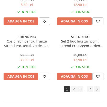
5,60 Lei
12,90 Lei
5
IN STOC
3
IN STOC
ADAUGA IN COS
ADAUGA IN COS
STREND PRO
STREND PRO
Cos pliabil pentru frunze
Set 2 buc legaturi pomi,
Strend Pro, textil, verde, 60 l
Strend Pro GreenGarden
64cm, cu protectie de burete
pentru pomii tineri
50,00 Lei
25,00 Lei
33,00 Lei
12,98 Lei
3
IN STOC
1
IN STOC
ADAUGA IN COS
ADAUGA IN COS
1
2
3
7
...