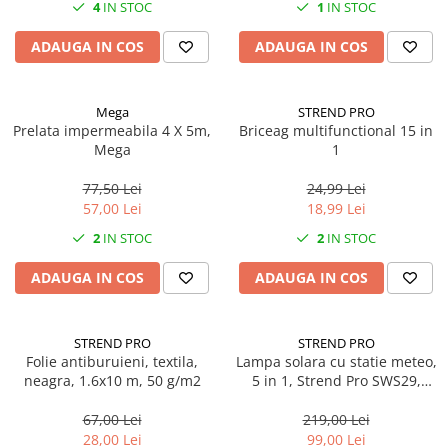
4
IN STOC
1
IN STOC
ADAUGA IN COS
ADAUGA IN COS
Mega
STREND PRO
Prelata impermeabila 4 X 5m,
Briceag multifunctional 15 in
Mega
1
77,50 Lei
24,99 Lei
57,00 Lei
18,99 Lei
2
IN STOC
2
IN STOC
ADAUGA IN COS
ADAUGA IN COS
STREND PRO
STREND PRO
Folie antiburuieni, textila,
Lampa solara cu statie meteo,
neagra, 1.6x10 m, 50 g/m2
5 in 1, Strend Pro SWS29,
termometru, directia vantului,
indicator ploaie, 160 cm
67,00 Lei
219,00 Lei
28,00 Lei
99,00 Lei