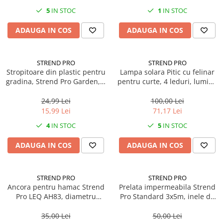
5
IN STOC
1
IN STOC
ADAUGA IN COS
ADAUGA IN COS
STREND PRO
STREND PRO
Stropitoare din plastic pentru
Lampa solara Pitic cu felinar
gradina, Strend Pro Garden, 3
pentru curte, 4 leduri, lumina
litri
rece
24,99 Lei
100,00 Lei
15,99 Lei
71,17 Lei
4
IN STOC
5
IN STOC
ADAUGA IN COS
ADAUGA IN COS
STREND PRO
STREND PRO
Ancora pentru hamac Strend
Prelata impermeabila Strend
Pro LEQ AH83, diametru
Pro Standard 3x5m, inele de
maxim 100 mm
prindere, 80g/m², waterproof
35,00 Lei
50,00 Lei