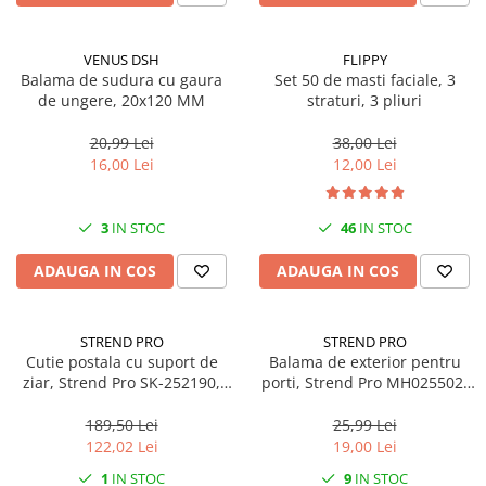
Scule, unelte si masini
Pentru sticla si suprafete fine
Mufe si conectori irigare
Pentru toaleta si wc
Sfoara si franghii
Panouri si elemente gard
Pentru toate suprafetele
VENUS DSH
FLIPPY
Suruburi, dibluri si accesorii
Balama de sudura cu gaura
Set 50 de masti faciale, 3
Solutii pentru suprafetele din lemn
prindere
Pavaje si borduri
de ungere, 20x120 MM
straturi, 3 pliuri
Solutii specializate
Programatoare stropire
Solutii profesionale pentru
20,99 Lei
38,00 Lei
Sere si solarii
bucatarie
16,00 Lei
12,00 Lei
Termometre Meteo
Solutii professionale pentru
spalatorii auto
Umbrele si pavilioane gradina
3
IN STOC
46
IN STOC
Unelte gradinarit
ADAUGA IN COS
ADAUGA IN COS
STREND PRO
STREND PRO
Cutie postala cu suport de
Balama de exterior pentru
ziar, Strend Pro SK-252190,
porti, Strend Pro MH025502,
alba, 45x37x10 cm
lungime 152 mm
189,50 Lei
25,99 Lei
122,02 Lei
19,00 Lei
1
IN STOC
9
IN STOC