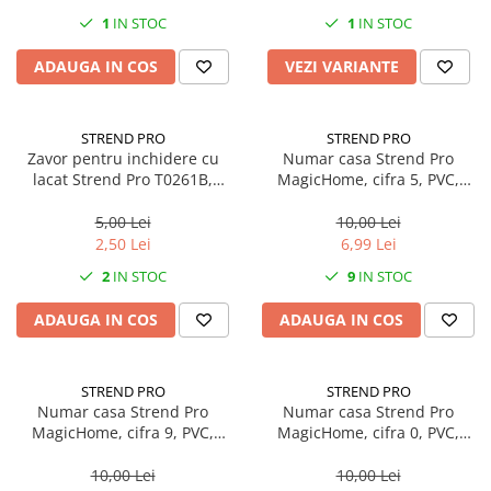
1
IN STOC
1
IN STOC
ADAUGA IN COS
VEZI VARIANTE
STREND PRO
STREND PRO
Zavor pentru inchidere cu
Numar casa Strend Pro
lacat Strend Pro T0261B,
MagicHome, cifra 5, PVC,
negru, 12cm
Bronz Antichizat, 70x100mm,
3D
5,00 Lei
10,00 Lei
2,50 Lei
6,99 Lei
2
IN STOC
9
IN STOC
ADAUGA IN COS
ADAUGA IN COS
STREND PRO
STREND PRO
Numar casa Strend Pro
Numar casa Strend Pro
MagicHome, cifra 9, PVC,
MagicHome, cifra 0, PVC,
Bronz Antichizat, 70x100mm,
Bronz Antichizat, 70x100mm,
3D
3D
10,00 Lei
10,00 Lei