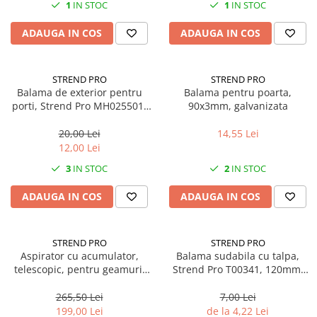
1
IN STOC
1
IN STOC
ADAUGA IN COS
ADAUGA IN COS
STREND PRO
STREND PRO
Balama de exterior pentru
Balama pentru poarta,
porti, Strend Pro MH025501,
90x3mm, galvanizata
lungime 127 mm
20,00 Lei
14,55 Lei
12,00 Lei
3
IN STOC
2
IN STOC
ADAUGA IN COS
ADAUGA IN COS
STREND PRO
STREND PRO
Aspirator cu acumulator,
Balama sudabila cu talpa,
telescopic, pentru geamuri,
Strend Pro T00341, 120mm,
Strend Pro VAC-80E, Li-Ion,
otel
280 ml, telescop 65 cm
265,50 Lei
7,00 Lei
199,00 Lei
de la 4,22 Lei