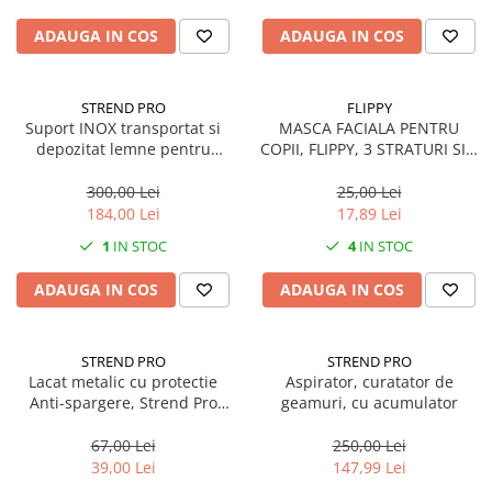
ADAUGA IN COS
ADAUGA IN COS
STREND PRO
FLIPPY
Suport INOX transportat si
MASCA FACIALA PENTRU
depozitat lemne pentru
COPII, FLIPPY, 3 STRATURI SI 3
semineu/soba, 36 cm
PLIURI, ROZ - 50 BUCATI
300,00 Lei
25,00 Lei
184,00 Lei
17,89 Lei
1
IN STOC
4
IN STOC
ADAUGA IN COS
ADAUGA IN COS
STREND PRO
STREND PRO
Lacat metalic cu protectie
Aspirator, curatator de
Anti-spargere, Strend Pro
geamuri, cu acumulator
Blossom LS0360 Hisec, 60mm,
3 chei
67,00 Lei
250,00 Lei
39,00 Lei
147,99 Lei