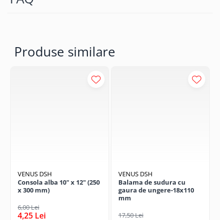
MATERIAL:
SÂRMĂ METALICĂ ÎMPLETITĂ + ÎNVELIȘ ABS
CULOARE:
NEGRU
GREUTATE:
1 KG
Produse similare
UTILIZARE:
BICICLETE, TROTINETE, SCUTERE,
ECHIPAMENTE OUTDOOR
VENUS DSH
VENUS DSH
Consola alba 10" x 12" (250
Balama de sudura cu
x 300 mm)
gaura de ungere-18x110
mm
6,00 Lei
4,25 Lei
17,50 Lei