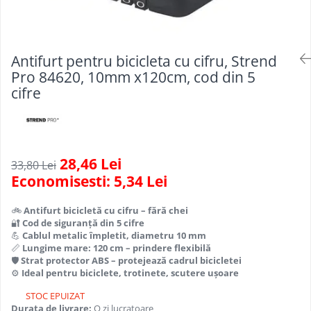
Scule, unelte si masini
Pentru sticla si suprafete fine
Mufe si conectori irigare
Pentru toaleta si wc
Sfoara si franghii
Panouri si elemente gard
Pentru toate suprafetele
Suruburi, dibluri si accesorii
Solutii pentru suprafetele din lemn
prindere
Pavaje si borduri
Antifurt pentru bicicleta cu cifru, Strend
Solutii specializate
Pro 84620, 10mm x120cm, cod din 5
Programatoare stropire
cifre
Solutii profesionale pentru
Sere si solarii
bucatarie
Termometre Meteo
Solutii professionale pentru
spalatorii auto
Umbrele si pavilioane gradina
28,46 Lei
33,80 Lei
Unelte gradinarit
Economisesti:
5,34
Lei
🚲
Antifurt bicicletă cu cifru – fără chei
🔐
Cod de siguranță din 5 cifre
💪
Cablul metalic împletit, diametru 10 mm
📏
Lungime mare: 120 cm – prindere flexibilă
🛡️
Strat protector ABS – protejează cadrul bicicletei
⚙️
Ideal pentru biciclete, trotinete, scutere ușoare
STOC EPUIZAT
Durata de livrare:
O zi lucratoare