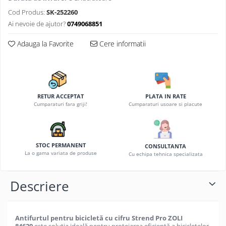
Cod Produs:
SK-252260
Ai nevoie de ajutor?
0749068851
Adauga la Favorite
Cere informatii
RETUR ACCEPTAT
PLATA IN RATE
Cumparaturi fara griji!
Cumparaturi usoare si placute
STOC PERMANENT
CONSULTANTA
La o gama variata de produse
Cu echipa tehnica specializata
Descriere
Antifurtul pentru bicicletă cu cifru Strend Pro ZOLI
84620
este soluția ideală pentru protejarea eficientă a bicicletelor,