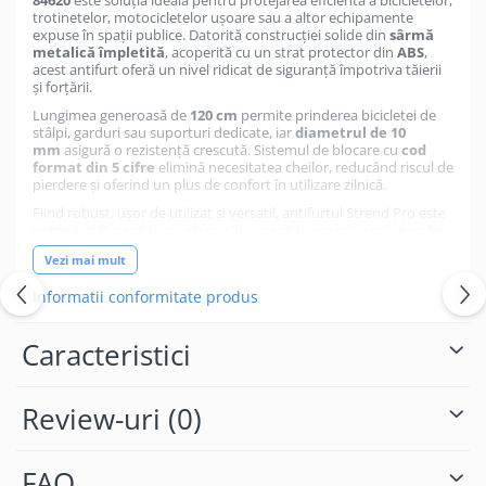
trotinetelor, motocicletelor ușoare sau a altor echipamente
expuse în spații publice. Datorită construcției solide din
sârmă
metalică împletită
, acoperită cu un strat protector din
ABS
,
acest antifurt oferă un nivel ridicat de siguranță împotriva tăierii
și forțării.
Lungimea generoasă de
120 cm
permite prinderea bicicletei de
stâlpi, garduri sau suporturi dedicate, iar
diametrul de 10
mm
asigură o rezistență crescută. Sistemul de blocare cu
cod
format din 5 cifre
elimină necesitatea cheilor, reducând riscul de
pierdere și oferind un plus de confort în utilizare zilnică.
Fiind robust, ușor de utilizat și versatil, antifurtul Strend Pro este
potrivit atât pentru uz urban, cât și pentru excursii, școli, parcări
sau spații comerciale.
Vezi mai mult
📊 Specificații tehnice
Informatii conformitate produs
TIP PRODUS:
ANTIFURT CU CIFRU
Caracteristici
BRAND:
STREND PRO
MODEL:
ZOLI 84620
Review-uri
(0)
LUNGIME CABLU:
120 CM
DIAMETRU CABLU:
10 MM
FAQ
TIP COD:
5 CIFRE