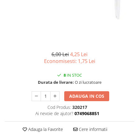
Scule, unelte si masini
Pentru sticla si suprafete fine
Mufe si conectori irigare
Pentru toaleta si wc
Sfoara si franghii
Panouri si elemente gard
Pentru toate suprafetele
Suruburi, dibluri si accesorii
Solutii pentru suprafetele din lemn
prindere
Pavaje si borduri
Solutii specializate
Programatoare stropire
Solutii profesionale pentru
Sere si solarii
bucatarie
6,00 Lei
4,25 Lei
Termometre Meteo
Solutii professionale pentru
Economisesti:
1,75
Lei
spalatorii auto
Umbrele si pavilioane gradina
Unelte gradinarit
8
IN STOC
Durata de livrare:
O zi lucratoare
ADAUGA IN COS
Cod Produs:
320217
Ai nevoie de ajutor?
0749068851
Adauga la Favorite
Cere informatii