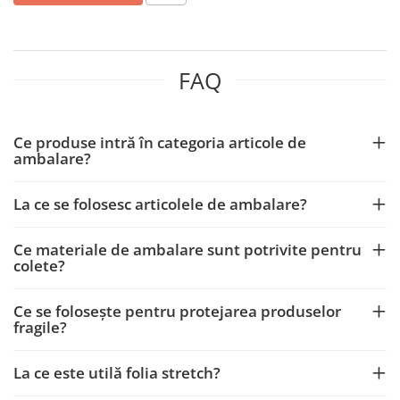
Scule, unelte si masini
Pentru sticla si suprafete fine
Mufe si conectori irigare
Pentru toaleta si wc
Sfoara si franghii
Panouri si elemente gard
Pentru toate suprafetele
Suruburi, dibluri si accesorii
Solutii pentru suprafetele din lemn
prindere
FAQ
Pavaje si borduri
Solutii specializate
Programatoare stropire
Solutii profesionale pentru
Sere si solarii
bucatarie
Ce produse intră în categoria articole de
ambalare?
Termometre Meteo
Solutii professionale pentru
spalatorii auto
Umbrele si pavilioane gradina
La ce se folosesc articolele de ambalare?
Unelte gradinarit
Ce materiale de ambalare sunt potrivite pentru
colete?
Ce se folosește pentru protejarea produselor
fragile?
La ce este utilă folia stretch?