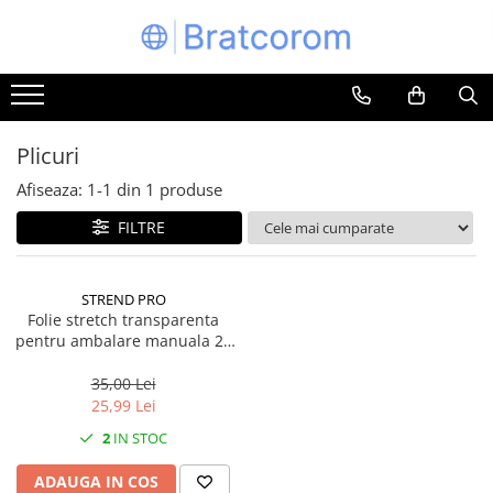
Toate Produsele
Articole animale
Adapatoare animale
Plicuri
Hrana pentru animale
Afiseaza:
1-
1
din
1
produse
Hrana pentru caini
FILTRE
Hrana pentru pisici
Produse igiena externa animale
STREND PRO
Auto
Folie stretch transparenta
Bucatarii de vara Tuozi
pentru ambalare manuala 23
microni / 50 cm latime / 115 m
Casa
lungime
35,00 Lei
Articole ambalare
25,99 Lei
Articole bucatarie
2
IN STOC
Articole mobila
ADAUGA IN COS