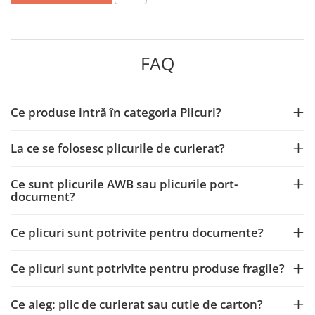
Articole organizare
Articole Sportive
Cutii postale
FAQ
Electronice si electrocasnice
Incalzire si racire
Usi si porti
Ce produse intră în categoria Plicuri?
Constructii
La ce se folosesc plicurile de curierat?
Accesorii gips carton
Accesorii gresie si faianta
Ce sunt plicurile AWB sau plicurile port-
Accesorii pentru faianta, gresie si
document?
mozaicuri
Accesorii polizare si slefuire
Ce plicuri sunt potrivite pentru documente?
Accesorii vopsire si tencuire
Ce plicuri sunt potrivite pentru produse fragile?
Benzi
Materiale electrice
Ce aleg: plic de curierat sau cutie de carton?