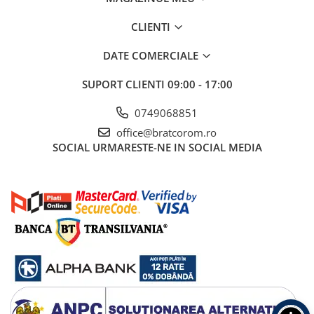
CRACIUN
CLIENTI
Accesorii decorative
DATE COMERCIALE
Caciuli
Figurine si decoratiuni Craciun
SUPORT CLIENTI
09:00 - 17:00
Globuri
0749068851
Instalatii de Craciun
office@bratcorom.ro
Lumanari si candele
SOCIAL
URMARESTE-NE IN SOCIAL MEDIA
Suporturi lumanari
Curatenie
Cosuri de gunoi
Maturi, Mopuri si galeti
Prosoape de hartie si servetele
Saci gunoi
Servetele umede