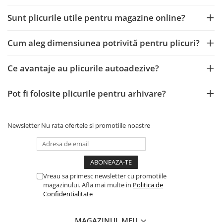
Becuri
Prize
Sunt plicurile utile pentru magazine online?
Sanitare
Cum aleg dimensiunea potrivită pentru plicuri?
Sarma constructii
Scule, unelte si masini
Ce avantaje au plicurile autoadezive?
Sfoara si franghii
Suruburi, dibluri si accesorii
Pot fi folosite plicurile pentru arhivare?
prindere
Corpuri de iluminat
Newsletter
Nu rata ofertele si promotiile noastre
Aplice si plafoniere
Lustre si pendule
Spoturi
Accesorii corpuri de iluminat
Vreau sa primesc newsletter cu promotiile
magazinului. Afla mai multe in
Politica de
Lampi de veghe copii
Confidentialitate
Proiectoare
Veioze si lampi
MAGAZINUL MEU