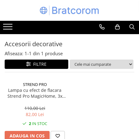
Toate Produsele
Articole animale
Adapatoare animale
Accesorii decorative
Hrana pentru animale
Afiseaza:
1-
1
din
1
produse
Hrana pentru caini
FILTRE
Hrana pentru pisici
Produse igiena externa animale
STREND PRO
Auto
Lampa cu efect de flacara
Bucatarii de vara Tuozi
Strend Pro MagicHome, 3x
SMD LED, 3xAA, 21x10x27 cm
Casa
110,00 Lei
Articole ambalare
82,00 Lei
Articole bucatarie
2
IN STOC
Articole mobila
ADAUGA IN COS