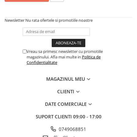
Articole organizare
Articole Sportive
Cutii postale
Newsletter
Nu rata ofertele si promotiile noastre
Electronice si electrocasnice
Incalzire si racire
Usi si porti
Vreau sa primesc newsletter cu promotiile
magazinului. Afla mai multe in
Politica de
Constructii
Confidentialitate
Accesorii gips carton
Accesorii gresie si faianta
MAGAZINUL MEU
Accesorii pentru faianta, gresie si
mozaicuri
CLIENTI
Accesorii polizare si slefuire
DATE COMERCIALE
Accesorii vopsire si tencuire
SUPORT CLIENTI
09:00 - 17:00
Benzi
Materiale electrice
0749068851