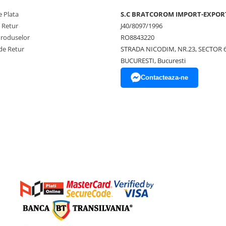
 Plata
S.C BRATCOROM IMPORT-EXPOR
e Retur
J40/8097/1996
Produselor
RO8843220
de Retur
STRADA NICODIM, NR.23, SECTOR 
BUCURESTI, Bucuresti
Contacteaza-ne