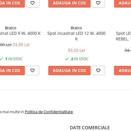
A IN COS
ADAUGA IN COS
ADAU
Bratco
Bratco
strat LED 9 W, 4000 K
Spot incastrat LED 12 W, 4000
Spot LE
K
REBEL, 
00 Lei
74,99 Lei
93,50 Lei
34,
1
IN STOC
2
IN STOC
A IN COS
ADAUGA IN COS
ADAU
la mai multe in
Politica de Confidentialitate
DATE COMERCIALE