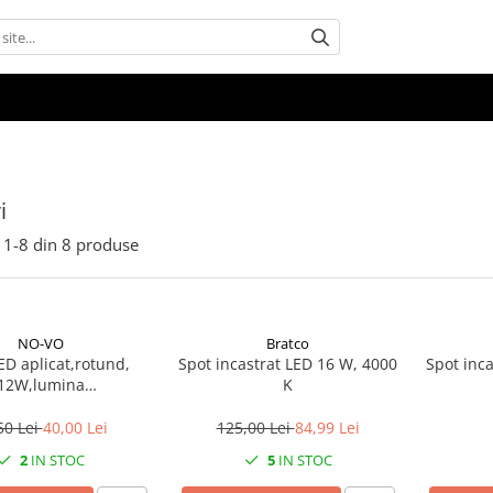
i
1-
8
din
8
produse
NO-VO
Bratco
ED aplicat,rotund,
Spot incastrat LED 16 W, 4000
Spot inc
12W,lumina
K
(4000k),840lm,IP20
50 Lei
40,00 Lei
125,00 Lei
84,99 Lei
2
IN STOC
5
IN STOC