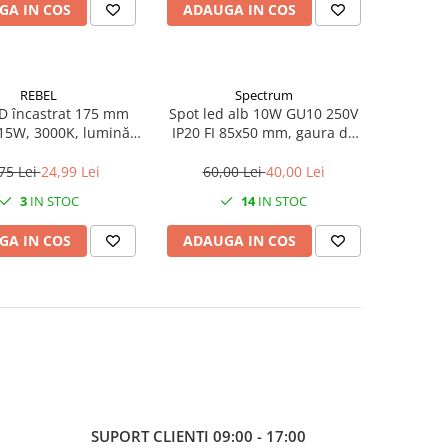
GA IN COS
ADAUGA IN COS
REBEL
Spectrum
D încastrat 175 mm
Spot led alb 10W GU10 250V
15W, 3000K, lumină
IP20 FI 85x50 mm, gaura de
caldă, 230V
montaj 75 mm, Spectrum
75 Lei
24,99 Lei
60,00 Lei
40,00 Lei
3
IN STOC
14
IN STOC
GA IN COS
ADAUGA IN COS
SUPORT CLIENTI
09:00 - 17:00