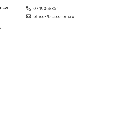
T SRL
0749068851
office@bratcorom.ro
6