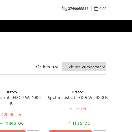
0749068851
0,00
Ordoneaza:
Bratco
Bratco
astrat LED 24 W, 4000
Spot incastrat LED 5 W, 4000 K
K
74,99 Lei
120,00 Lei
1
IN STOC
1
IN STOC