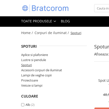
Toate Produsele
TOATE PRODUSELE
BLOG
Articole animale
Adapatoare animale
Home /
Corpuri de iluminat /
Spoturi
Hrana pentru animale
Spotur
SPOTURI
Hrana pentru caini
Hrana pentru pisici
Afiseaza:
Aplice si plafoniere
Lustre si pendule
Produse igiena externa animale
Spoturi
Auto
Accesorii corpuri de iluminat
Bucatarii de vara Tuozi
Lampi de veghe copii
Casa
Proiectoare
Spot L
Veioze si lampi
Articole ambalare
zilei
Articole bucatarie
48,
CULOARE
Articole mobila
Alb
(2)