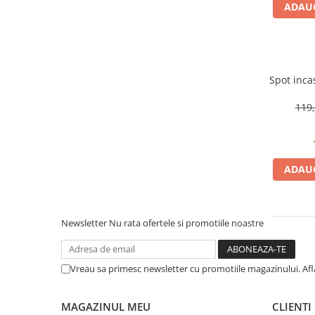
Articole organizare
ADAUG
Articole Sportive
Cutii postale
Electronice si electrocasnice
Spot inca
Incalzire si racire
119,
Usi si porti
Constructii
Accesorii gips carton
ADAUG
Accesorii gresie si faianta
Accesorii pentru faianta, gresie si
mozaicuri
Newsletter
Nu rata ofertele si promotiile noastre
Accesorii polizare si slefuire
Accesorii vopsire si tencuire
Vreau sa primesc newsletter cu promotiile magazinului. Af
Benzi
Materiale electrice
MAGAZINUL MEU
CLIENTI