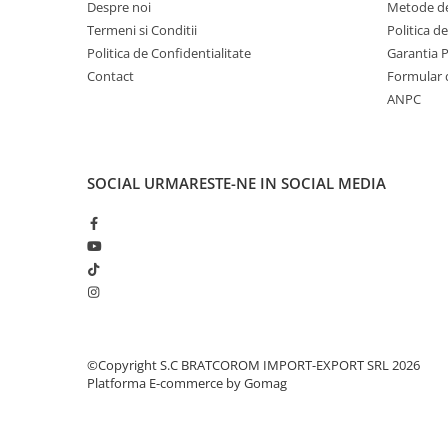
Despre noi
Metode de
Mufe si conectori irigare
Termeni si Conditii
Politica d
Panouri si elemente gard
Politica de Confidentialitate
Garantia 
Pavaje si borduri
Contact
Formular 
ANPC
Programatoare stropire
Sere si solarii
Termometre Meteo
SOCIAL
URMARESTE-NE IN SOCIAL MEDIA
Umbrele si pavilioane gradina
Unelte gradinarit
HoReCa
Balsam de rufe profesional
Detergenti de vase profesionali
Pentru masini de spalat si polish
©Copyright S.C BRATCOROM IMPORT-EXPORT SRL 2026
Pentru spalare manuala
Platforma E-commerce by Gomag
Detergenti lichizi profesionali
Igiena si Ingrijire personala