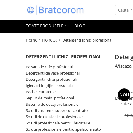
Toate Produsele
TOATE PRODUSELE
BLOG
Articole animale
Adapatoare animale
Home /
HoReCa /
Detergenti lichizi profesionali
Hrana pentru animale
Deterge
DETERGENTI LICHIZI PROFESIONALI
Hrana pentru caini
Hrana pentru pisici
Afiseaza:
Balsam de rufe profesional
Detergenti de vase profesionali
Produse igiena externa animale
Detergenti lichizi profesionali
Auto
Igiena si Ingrijire personala
Bucatarii de vara Tuozi
Pachet curățenie
Med
NOU
Casa
Sapun de maini profesional
Detergen
rufe a
Sisteme de dozaj profesionale
Articole ambalare
Solutii curatenie super concentrate
Articole bucatarie
129,
Solutii de curatenie profesionale
Solutii profesionale pentru bucatarie
Articole mobila
Solutii professionale pentru spalatorii auto