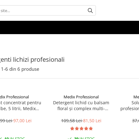
nti lichizi profesionali
1-
6
din
6
produse
ix Professional
Medix Professional
Me
t concentrat pentru
Detergent lichid cu balsam
Sol
lbe, 5 litrii, Medix
floral și complex multi-
profesion
Professional
enzimatic 5L, Medix
Med
Professional
99 Lei
97,00 Lei
109,58 Lei
81,50 Lei
37,
10
IN STOC
39
IN STOC