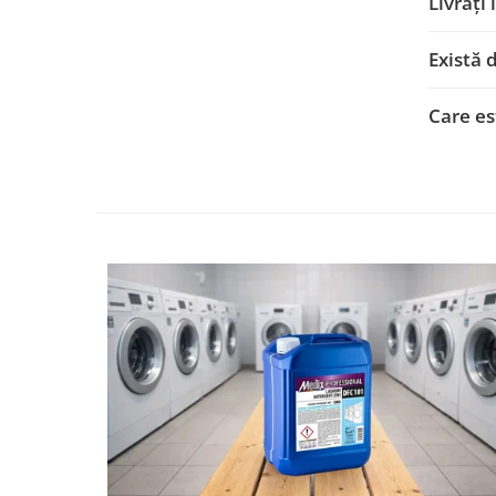
Livrați
CRACIUN
Accesorii decorative
Există 
Caciuli
Care es
Figurine si decoratiuni Craciun
Globuri
Instalatii de Craciun
Lumanari si candele
Suporturi lumanari
Curatenie
Cosuri de gunoi
Maturi, Mopuri si galeti
Prosoape de hartie si servetele
Saci gunoi
Servetele umede