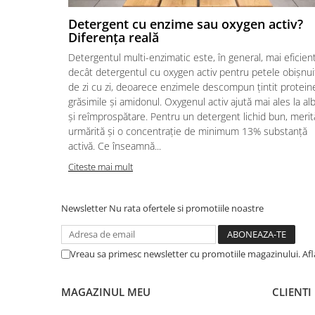
Solutii geamuri
Solutii universale
Detergent cu enzime sau oxygen activ?
Diferența reală
Gradina
Detergentul multi-enzimatic este, în general, mai eficien
Accesorii pentru gradina
decât detergentul cu oxygen activ pentru petele obișnui
Aparate pentru stropit gradina
de zi cu zi, deoarece enzimele descompun țintit proteine
grăsimile și amidonul. Oxygenul activ ajută mai ales la alb
Articole antidaunatori gradina
și reîmprospătare. Pentru un detergent lichid bun, merit
Aspersoare
urmărită și o concentrație de minimum 13% substanță
activă. Ce înseamnă...
Furtunuri gradinarit
Citeste mai mult
Ghivece si suporturi
Gratare
Newsletter
Nu rata ofertele si promotiile noastre
Hamace si leagane
Lampi solare
Vreau sa primesc newsletter cu promotiile magazinului. Af
Leagane copii
Lopeti si unelte deszapezit
MAGAZINUL MEU
CLIENTI
Mobilier gradina