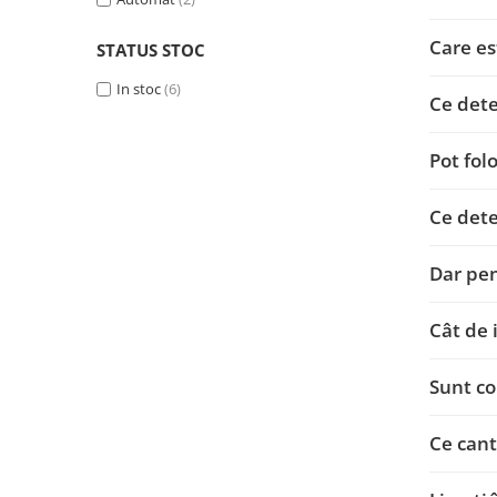
Becuri
Prize
Care es
STATUS STOC
Sanitare
In stoc
(6)
Sarma constructii
Ce dete
Scule, unelte si masini
Pot fol
Sfoara si franghii
Suruburi, dibluri si accesorii
Ce dete
prindere
Corpuri de iluminat
Dar pen
Aplice si plafoniere
Lustre si pendule
Cât de 
Spoturi
Sunt co
Accesorii corpuri de iluminat
Lampi de veghe copii
Ce cant
Proiectoare
Veioze si lampi