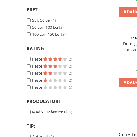
Articole organizare
PRET
Articole Sportive
ADAUG
Cutii postale
Sub 50 Lei
(1)
50 Lei - 100 Lei
(2)
Electronice si electrocasnice
100 Lei - 150 Lei
(3)
Med
Incalzire si racire
Deterg
Usi si porti
RATING
concen
sensibi
Constructii
Peste
(2)
fosfati 
Accesorii gips carton
Peste
(2)
Peste
(2)
Accesorii gresie si faianta
Peste
(2)
ADAUG
Accesorii pentru faianta, gresie si
Peste
(6)
mozaicuri
Accesorii polizare si slefuire
PRODUCATORI
Accesorii vopsire si tencuire
Medix Professional
(6)
Benzi
TIP:
Materiale electrice
Ce este
Automat
(2)