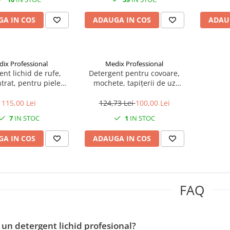
A IN COS
ADAUGA IN COS
ADAU
ix Professional
Medix Professional
ent lichid de rufe,
Detergent pentru covoare,
trat, pentru piele
mochete, tapițerii de uz
la, fara coloranti,
casnic și auto, 5 litrii, Medix
si alergeni de parfum
Professional
115,00 Lei
124,73 Lei
100,00 Lei
7
IN STOC
1
IN STOC
A IN COS
ADAUGA IN COS
FAQ
 un detergent lichid profesional?