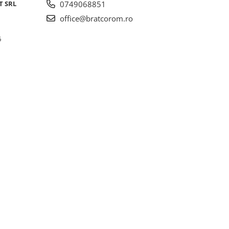
T SRL
0749068851
office@bratcorom.ro
6