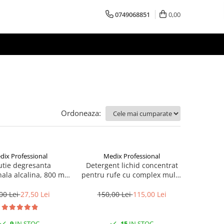
0749068851
0,00
Ordoneaza:
dix Professional
Medix Professional
utie degresanta
Detergent lichid concentrat
ala alcalina, 800 ml,
pentru rufe cu complex multi-
ix Professional
enzimatic cu parfum fara
alergeni, 5 litrii, Medix
00 Lei
27,50 Lei
150,00 Lei
115,00 Lei
Professional
9
IN STOC
15
IN STOC