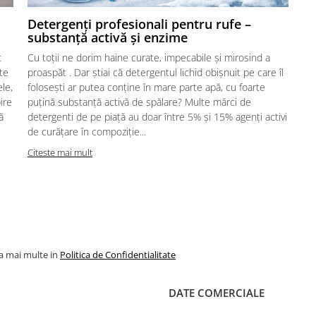
Detergenți profesionali pentru rufe –
substanță activă și enzime
t
Cu toții ne dorim haine curate, impecabile și mirosind a
te
proaspăt . Dar știai că detergentul lichid obișnuit pe care îl
le,
folosești ar putea conține în mare parte apă, cu foarte
ire
puțină substanță activă de spălare? Multe mărci de
ă
detergenti de pe piață au doar între 5% și 15% agenți activi
de curățare în compoziție...
Citeste mai mult
la mai multe in
Politica de Confidentialitate
DATE COMERCIALE