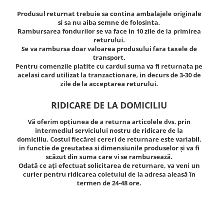
Scule, unelte si masini
Pentru sticla si suprafete fine
Mufe si conectori irigare
Pentru toaleta si wc
Produsul returnat trebuie sa contina ambalajele originale
Sfoara si franghii
si sa nu aiba semne de folosinta.
Panouri si elemente gard
Pentru toate suprafetele
Suruburi, dibluri si accesorii
Rambursarea fondurilor se va face in 10 zile de la primirea
Solutii pentru suprafetele din lemn
prindere
returului.
Pavaje si borduri
Se va rambursa doar valoarea produsului fara taxele de
Solutii specializate
Programatoare stropire
transport.
Solutii profesionale pentru
Pentru comenzile platite cu cardul suma va fi returnata pe
Sere si solarii
bucatarie
acelasi card utilizat la tranzactionare, in decurs de 3-30 de
zile de la acceptarea returului.
Termometre Meteo
Solutii professionale pentru
spalatorii auto
Umbrele si pavilioane gradina
RIDICARE DE LA DOMICILIU
Unelte gradinarit
Vă oferim opțiunea de a returna articolele dvs. prin
intermediul serviciului nostru de ridicare de la
domiciliu. Costul fiecărei cereri de returnare este variabil,
in functie de greutatea si dimensiunile produselor și va fi
scăzut din suma care vi se rambursează.
Odată ce ați efectuat solicitarea de returnare, va veni un
curier pentru ridicarea coletului de la adresa aleasă în
termen de 24-48 ore.