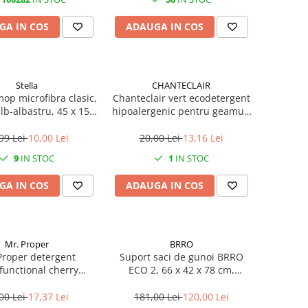
GA IN COS
ADAUGA IN COS
Stella
CHANTECLAIR
op microfibra clasic,
Chanteclair vert ecodetergent
alb-albastru, 45 x 15
hipoalergenic pentru geamuri
cm
625 ML
99 Lei
10,00 Lei
20,00 Lei
13,16 Lei
9
IN STOC
1
IN STOC
GA IN COS
ADAUGA IN COS
Mr. Proper
BRRO
Proper detergent
Suport saci de gunoi BRRO
functional cherry
ECO 2, 66 x 42 x 78 cm,
ossom 800 ML
verde/galben, 2 saci x 130 l,
pentru colectare selectiva si
00 Lei
17,37 Lei
181,00 Lei
120,00 Lei