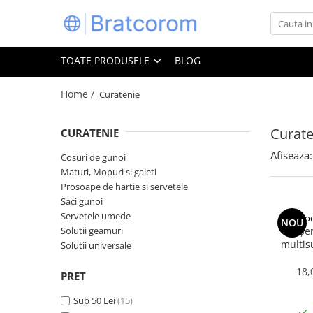
Toate Produsele
TOATE PRODUSELE
BLOG
Articole animale
Adapatoare animale
Home /
Curatenie
Hrana pentru animale
Curate
CURATENIE
Hrana pentru caini
Hrana pentru pisici
Afiseaza:
Cosuri de gunoi
Maturi, Mopuri si galeti
Produse igiena externa animale
Prosoape de hartie si servetele
Auto
Saci gunoi
Bucatarii de vara Tuozi
Servetele umede
Coo
NOU
Casa
Solutii geamuri
Șe
multis
Solutii universale
Articole ambalare
bicarbon
Articole bucatarie
18,
PRET
Articole mobila
Sub 50 Lei
(15)