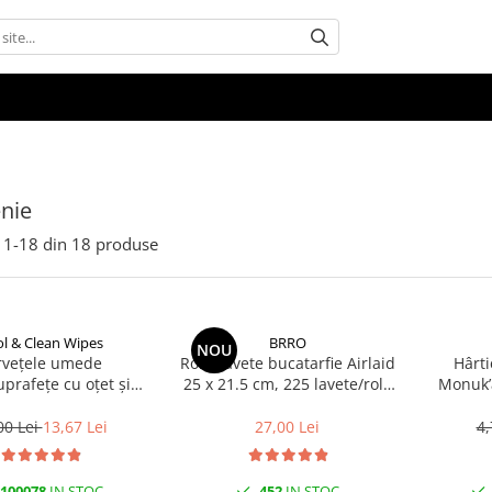
nie
1-
18
din
18
produse
l & Clean Wipes
BRRO
NOU
rvețele umede
Rola Lavete bucatarfie Airlaid
Hârti
uprafețe cu oțet și
25 x 21.5 cm, 225 lavete/rola
Monuk’a
at 100 buc | Cool &
Brro
buc, b
Clean
00 Lei
13,67 Lei
27,00 Lei
4,
100078
IN STOC
452
IN STOC