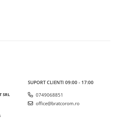
SUPORT CLIENTI
09:00 - 17:00
T SRL
0749068851
office@bratcorom.ro
6