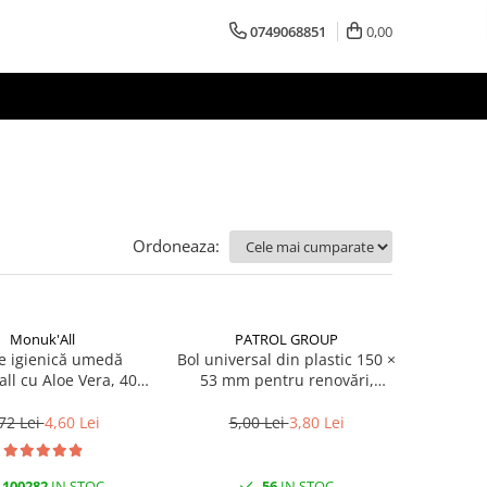
0749068851
0,00
Ordoneaza:
Monuk'All
PATROL GROUP
e igienică umedă
Bol universal din plastic 150 ×
ll cu Aloe Vera, 40
53 mm pentru renovări,
iodegradabilă, fără
amestecuri
alcool
72 Lei
4,60 Lei
5,00 Lei
3,80 Lei
100282
IN STOC
56
IN STOC