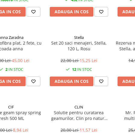
A IN COS
ADAUGA IN COS
ADAU
Anna Zaradna
Stella
fibra plat, 2 fete, cu
Set 20 saci menajeri, Stella,
Rezerva m
coada anna
120 L, Rosu
Stella, 
00 Lei
45,00 Lei
22,00 Lei
15,25 Lei
14,
2
IN STOC
12
IN STOC
A IN COS
ADAUGA IN COS
ADAU
CIF
CLIN
ie geam spray spring
Solutie pentru curatarea
Mr. 
fresh 500 ML
geamurilor, Clin pro nature
multi
grapefruit, 500 ml
bl
,00 Lei
8,94 Lei
20,00 Lei
11,57 Lei
25,