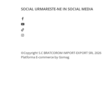
Solutii geamuri
Solutii universale
SOCIAL
URMARESTE-NE IN SOCIAL MEDIA
Gradina
Accesorii pentru gradina
Aparate pentru stropit gradina
Articole antidaunatori gradina
Aspersoare
Furtunuri gradinarit
©Copyright S.C BRATCOROM IMPORT-EXPORT SRL 2026
Platforma E-commerce by Gomag
Ghivece si suporturi
Gratare
Hamace si leagane
Lampi solare
Leagane copii
Lopeti si unelte deszapezit
Mobilier gradina