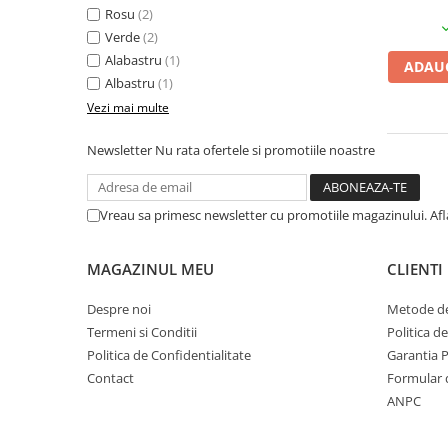
Rosu
(2)
CRACIUN
Verde
(2)
Accesorii decorative
Alabastru
(1)
ADAUG
Caciuli
Albastru
(1)
Vezi mai multe
Figurine si decoratiuni Craciun
Globuri
Newsletter
Nu rata ofertele si promotiile noastre
Instalatii de Craciun
Lumanari si candele
Vreau sa primesc newsletter cu promotiile magazinului. Af
Suporturi lumanari
Curatenie
MAGAZINUL MEU
CLIENTI
Cosuri de gunoi
Despre noi
Metode de
Maturi, Mopuri si galeti
Termeni si Conditii
Politica d
Prosoape de hartie si servetele
Politica de Confidentialitate
Garantia 
Contact
Formular 
Saci gunoi
ANPC
Servetele umede