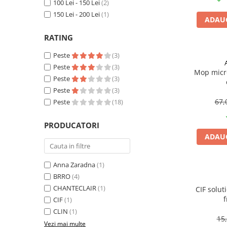
Articole organizare
100 Lei - 150 Lei
(2)
150 Lei - 200 Lei
(1)
Articole Sportive
ADAUG
Cutii postale
RATING
Electronice si electrocasnice
Peste
(3)
Incalzire si racire
Peste
(3)
Mop micro
Peste
(3)
Usi si porti
Peste
(3)
Constructii
67,
Peste
(18)
Accesorii gips carton
Accesorii gresie si faianta
PRODUCATORI
ADAUG
Accesorii pentru faianta, gresie si
mozaicuri
Anna Zaradna
(1)
Accesorii polizare si slefuire
BRRO
(4)
Accesorii vopsire si tencuire
CHANTECLAIR
(1)
CIF solut
Benzi
CIF
(1)
CLIN
(1)
Materiale electrice
15
Vezi mai multe