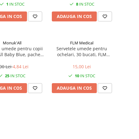
depozitare sticle
1
IN STOC
8
IN STOC
GA IN COS
ADAUGA IN COS
Monuk'All
FLM Medical
e umede pentru copii
Servetele umede pentru
l Baby Blue, pachet
ochelari, 30 bucati, FLM
cu 72 bucati
Medical
00 Lei
4,84 Lei
15,00 Lei
25
IN STOC
10
IN STOC
GA IN COS
ADAUGA IN COS