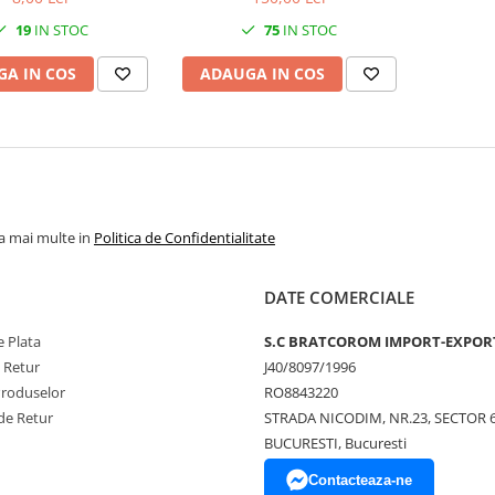
19
IN STOC
75
IN STOC
A IN COS
ADAUGA IN COS
la mai multe in
Politica de Confidentialitate
DATE COMERCIALE
 Plata
S.C BRATCOROM IMPORT-EXPOR
e Retur
J40/8097/1996
Produselor
RO8843220
de Retur
STRADA NICODIM, NR.23, SECTOR 
BUCURESTI, Bucuresti
Contacteaza-ne