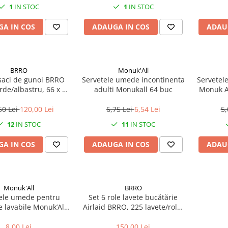
1
IN STOC
1
IN STOC
A IN COS
ADAUGA IN COS
ADAU
BRRO
Monuk'All
saci de gunoi BRRO
Servetele umede incontinenta
Servetel
rde/albastru, 66 x 42
adulti Monukall 64 buc
Monuk Al
2 saci x 130 l, pentru
tare selectiva si
50 Lei
120,00 Lei
6,75 Lei
6,54 Lei
5,
pozitare sticle
12
IN STOC
11
IN STOC
A IN COS
ADAUGA IN COS
ADAU
Monuk'All
BRRO
ele umede pentru
Set 6 role lavete bucătărie
 lavabile Monuk’All,
Airlaid BRRO, 225 lavete/rolă,
citrice, 80 buc/set
25 × 21,5 cm
8,00 Lei
150,00 Lei