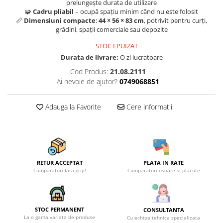
prelungește durata de utilizare
🧩
Cadru pliabil
– ocupă spațiu minim când nu este folosit
📏
Dimensiuni compacte
:
44 × 56 × 83 cm
, potrivit pentru curți,
grădini, spații comerciale sau depozite
STOC EPUIZAT
Durata de livrare:
O zi lucratoare
Cod Produs:
21.08.2111
Ai nevoie de ajutor?
0749068851
Adauga la Favorite
Cere informatii
RETUR ACCEPTAT
PLATA IN RATE
Cumparaturi fara griji!
Cumparaturi usoare si placute
STOC PERMANENT
CONSULTANTA
La o gama variata de produse
Cu echipa tehnica specializata