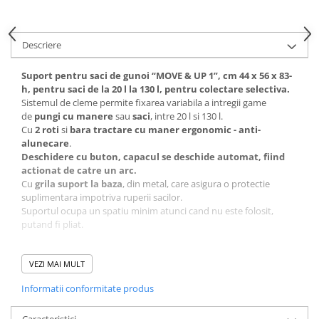
Descriere
Suport pentru saci de gunoi “MOVE & UP 1”, cm 44 x 56 x 83-
h, pentru saci de la 20 l la 130 l, pentru colectare selectiva.
Sistemul de cleme permite fixarea variabila a intregii game
de
pungi cu manere
sau
saci
, intre 20 l si 130 l.
Cu
2 roti
si
bara tractare cu maner ergonomic - anti-
alunecare
.
Deschidere cu buton, capacul se deschide automat, fiind
actionat de catre un arc.
Cu
grila suport la baza
, din metal, care asigura o protectie
suplimentara impotriva ruperii sacilor.
Suportul ocupa un spatiu minim atunci cand nu este folosit,
putand fi pliat.
Suport pentru 1 sac cu volum de la 20 l, pana la max. 130l.
Dimensiune montat: cm 44 x 56 x 83-h
VEZI MAI MULT
Capac si rama capac din plastic.
Informatii conformitate produs
Cadru tubular din metal zincat,
rezistent la uzura si la
umiditate
, Ø 16 mm.
Greutate proprie: 2,8 kg
Caracteristici