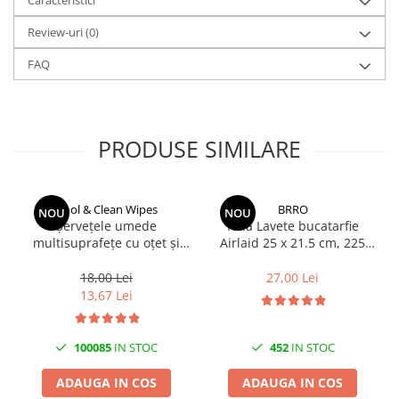
Review-uri
(0)
FAQ
PRODUSE SIMILARE
Cool & Clean Wipes
BRRO
NOU
NOU
Șervețele umede
Rola Lavete bucatarfie
multisuprafețe cu oțet și
Airlaid 25 x 21.5 cm, 225
bicarbonat 100 buc | Cool &
lavete/rola Brro
Clean
18,00 Lei
27,00 Lei
13,67 Lei
100085
IN STOC
452
IN STOC
ADAUGA IN COS
ADAUGA IN COS