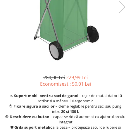
Scule, unelte si masini
Pentru sticla si suprafete fine
Mufe si conectori irigare
Pentru toaleta si wc
Sfoara si franghii
Panouri si elemente gard
Pentru toate suprafetele
Suruburi, dibluri si accesorii
Solutii pentru suprafetele din lemn
prindere
Pavaje si borduri
Solutii specializate
Programatoare stropire
Solutii profesionale pentru
Sere si solarii
bucatarie
Termometre Meteo
Solutii professionale pentru
spalatorii auto
Umbrele si pavilioane gradina
Unelte gradinarit
280,00 Lei
229,99 Lei
Economisesti:
50,01
Lei
🚮
Suport mobil pentru saci de gunoi
– ușor de mutat datorită
roților și a mânerului ergonomic
🧷
Fixare sigură a sacilor
– cleme reglabile pentru saci sau pungi
între
20 și 130 L
🔘
Deschidere cu buton
– capac se ridică automat cu ajutorul arcului
integrat
🛡️
Grilă suport metalică
la bază – protejează sacul de rupere și