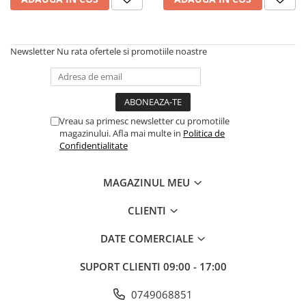
Scule, unelte si masini
Pentru sticla si suprafete fine
Mufe si conectori irigare
Pentru toaleta si wc
Sfoara si franghii
Panouri si elemente gard
Pentru toate suprafetele
Suruburi, dibluri si accesorii
Newsletter
Nu rata ofertele si promotiile noastre
Solutii pentru suprafetele din lemn
prindere
Pavaje si borduri
Solutii specializate
Programatoare stropire
Solutii profesionale pentru
Sere si solarii
bucatarie
Termometre Meteo
Vreau sa primesc newsletter cu promotiile
Solutii professionale pentru
magazinului. Afla mai multe in
Politica de
spalatorii auto
Umbrele si pavilioane gradina
Confidentialitate
Unelte gradinarit
MAGAZINUL MEU
CLIENTI
DATE COMERCIALE
SUPORT CLIENTI
09:00 - 17:00
0749068851