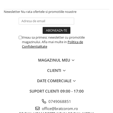
Scule, unelte si masini
Pentru sticla si suprafete fine
Mufe si conectori irigare
Pentru toaleta si wc
Sfoara si franghii
Newsletter
Nu rata ofertele si promotiile noastre
Panouri si elemente gard
Pentru toate suprafetele
Suruburi, dibluri si accesorii
Solutii pentru suprafetele din lemn
prindere
Pavaje si borduri
Solutii specializate
Programatoare stropire
Solutii profesionale pentru
Sere si solarii
Vreau sa primesc newsletter cu promotiile
bucatarie
magazinului. Afla mai multe in
Politica de
Termometre Meteo
Solutii professionale pentru
Confidentialitate
spalatorii auto
Umbrele si pavilioane gradina
MAGAZINUL MEU
Unelte gradinarit
CLIENTI
DATE COMERCIALE
SUPORT CLIENTI
09:00 - 17:00
0749068851
office@bratcorom.ro