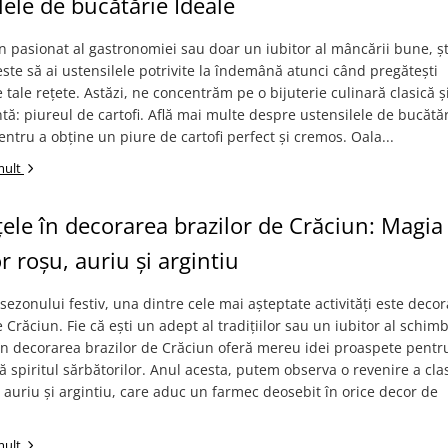
lele de bucătărie Ideale
n pasionat al gastronomiei sau doar un iubitor al mâncării bune, șt
ste să ai ustensilele potrivite la îndemână atunci când pregătești
e tale rețete. Astăzi, ne concentrăm pe o bijuterie culinară clasică ș
tă: piureul de cartofi. Află mai multe despre ustensilele de bucătă
entru a obține un piure de cartofi perfect și cremos. Oala...
mult
ele în decorarea brazilor de Crăciun: Magia
or roșu, auriu și argintiu
sezonului festiv, una dintre cele mai așteptate activități este deco
 Crăciun. Fie că ești un adept al tradițiilor sau un iubitor al schimb
în decorarea brazilor de Crăciun oferă mereu idei proaspete pentru
 spiritul sărbătorilor. Anul acesta, putem observa o revenire a cla
, auriu și argintiu, care aduc un farmec deosebit în orice decor de
mult