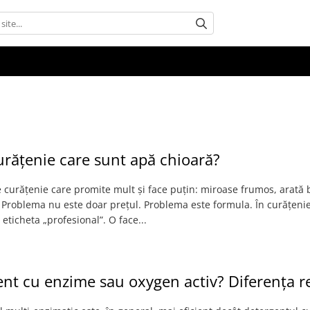
urățenie care sunt apă chioară?
curățenie care promite mult și face puțin: miroase frumos, arată 
. Problema nu este doar prețul. Problema este formula. În curățenie
eticheta „profesional”. O face...
nt cu enzime sau oxygen activ? Diferența r