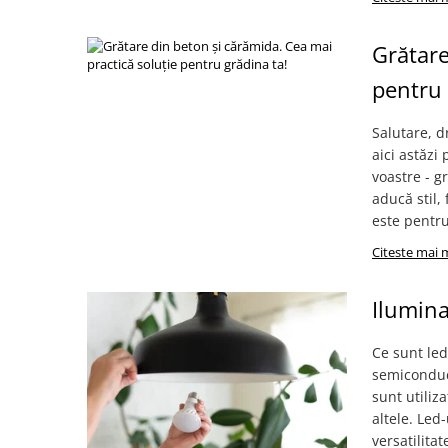
Solutii geamuri
Solutii universale
Grătare
Gradina
pentru 
Accesorii pentru gradina
Aparate pentru stropit gradina
Salutare, d
Articole antidaunatori gradina
aici astăzi
voastre - g
Aspersoare
aducă stil, 
Furtunuri gradinarit
este pentru
Ghivece si suporturi
Citeste mai 
Gratare
Ilumina
Hamace si leagane
Lampi solare
Ce sunt led
Leagane copii
semiconduc
sunt utiliza
Lopeti si unelte deszapezit
altele. Led-
Mobilier gradina
versatilita