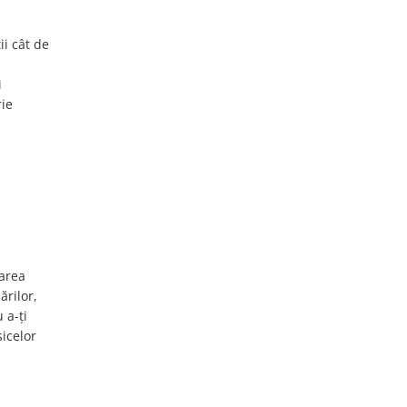
ii cât de
i
rie
rarea
ărilor,
 a-ți
sicelor