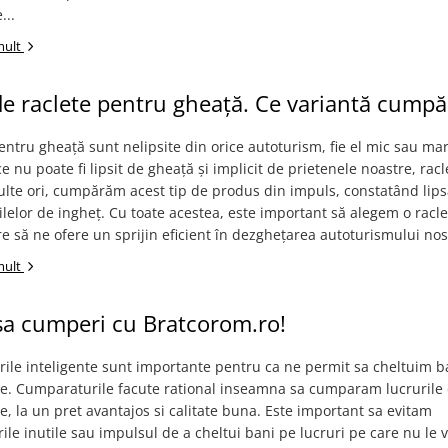
...
mult
de raclete pentru gheață. Ce variantă cump
entru gheață sunt nelipsite din orice autoturism, fie el mic sau mar
e nu poate fi lipsit de gheață și implicit de prietenele noastre, racl
lte ori, cumpărăm acest tip de produs din impuls, constatând lipsa
ilelor de ingheț. Cu toate acestea, este important să alegem o racl
are să ne ofere un sprijin eficient în dezghețarea autoturismului nost
mult
sa cumperi cu Bratcorom.ro!
le inteligente sunt importante pentru ca ne permit sa cheltuim b
ne. Cumparaturile facute rational inseamna sa cumparam lucrurile
, la un pret avantajos si calitate buna. Este important sa evitam
le inutile sau impulsul de a cheltui bani pe lucruri pe care nu le