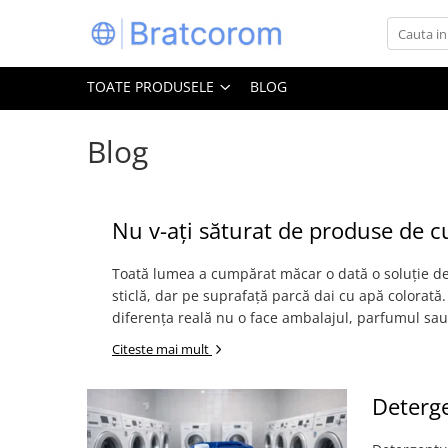
Toate Produsele
TOATE PRODUSELE
BLOG
Articole animale
Adapatoare animale
Blog
Hrana pentru animale
Hrana pentru caini
Hrana pentru pisici
Nu v-ați săturat de produse de c
Produse igiena externa animale
Toată lumea a cumpărat măcar o dată o soluție de 
Auto
sticlă, dar pe suprafață parcă dai cu apă colorată
Bucatarii de vara Tuozi
diferența reală nu o face ambalajul, parfumul sau 
Casa
Citeste mai mult
Articole ambalare
Articole bucatarie
Deterge
Articole mobila