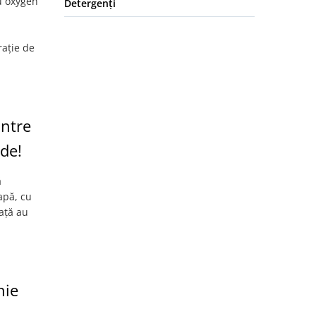
cu oxygen
Detergenți
rație de
intre
nde!
ă
apă, cu
ață au
nie