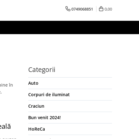
0749068851
0,00
Categorii
Auto
bine în
,
Corpuri de iluminat
Craciun
Bun venit 2024!
eală
HoReCa