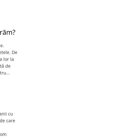
ărăm?
e.
etele. De
 lor la
etă de
ru...
anii cu
 de care
 vom