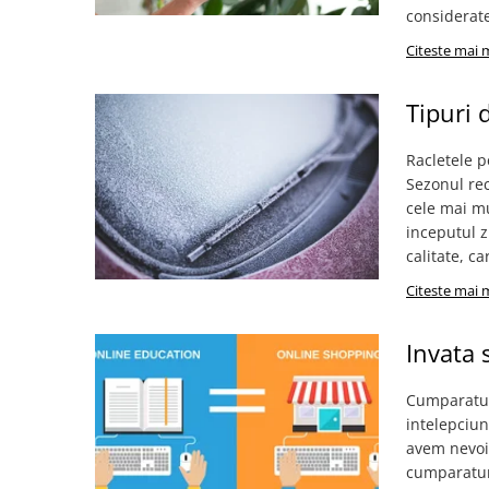
Mufe si conectori irigare
considerate
Panouri si elemente gard
Citeste mai 
Pavaje si borduri
Tipuri 
Programatoare stropire
Sere si solarii
Racletele p
Termometre Meteo
Sezonul rec
cele mai mu
Umbrele si pavilioane gradina
inceputul z
Unelte gradinarit
calitate, c
HoReCa
Citeste mai 
Balsam de rufe profesional
Detergenti de vase profesionali
Invata 
Pentru masini de spalat si polish
Cumparaturi
Pentru spalare manuala
intelepciu
Detergenti lichizi profesionali
avem nevoie
Igiena si Ingrijire personala
cumparaturi