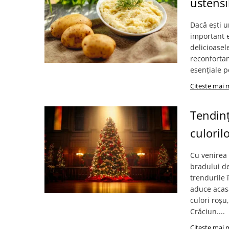
ustensi
CRACIUN
Dacă ești u
Accesorii decorative
important e
Caciuli
delicioasel
Figurine si decoratiuni Craciun
reconfortan
esențiale p
Globuri
Citeste mai 
Instalatii de Craciun
Lumanari si candele
Tendinț
Suporturi lumanari
culoril
Curatenie
Cosuri de gunoi
Cu venirea 
Maturi, Mopuri si galeti
bradului de
trendurile 
Prosoape de hartie si servetele
aduce acasă
Saci gunoi
culori roșu
Crăciun....
Servetele umede
Citeste mai 