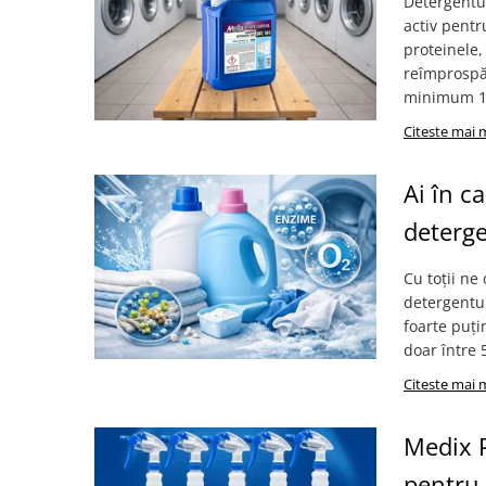
Articole organizare
Detergentul
activ pentr
Articole Sportive
proteinele,
Cutii postale
reîmprospăt
minimum 13
Electronice si electrocasnice
Citeste mai 
Incalzire si racire
Usi si porti
Ai în c
Constructii
deterge
Accesorii gips carton
Accesorii gresie si faianta
Cu toții ne
Accesorii pentru faianta, gresie si
detergentul
mozaicuri
foarte puți
doar între 
Accesorii polizare si slefuire
Citeste mai 
Accesorii vopsire si tencuire
Benzi
Medix P
Materiale electrice
pentru 