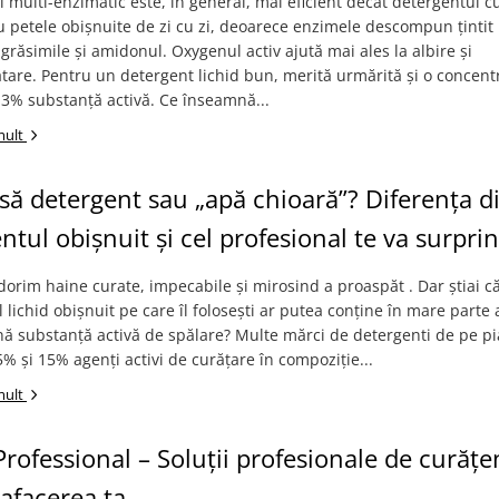
 multi-enzimatic este, în general, mai eficient decât detergentul 
u petele obișnuite de zi cu zi, deoarece enzimele descompun țintit
 grăsimile și amidonul. Oxygenul activ ajută mai ales la albire și
are. Pentru un detergent lichid bun, merită urmărită și o concent
% substanță activă. Ce înseamnă...
mult
asă detergent sau „apă chioară”? Diferența d
ntul obișnuit și cel profesional te va surpri
 dorim haine curate, impecabile și mirosind a proaspăt . Dar știai c
 lichid obișnuit pe care îl folosești ar putea conține în mare parte 
nă substanță activă de spălare? Multe mărci de detergenti de pe pi
5% și 15% agenți activi de curățare în compoziție...
mult
rofessional – Soluții profesionale de curățe
afacerea ta