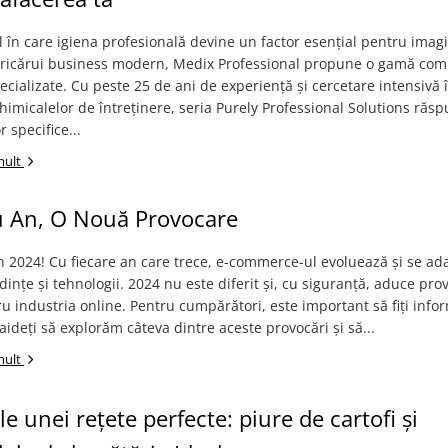
l în care igiena profesională devine un factor esențial pentru imag
oricărui business modern, Medix Professional propune o gamă com
cializate. Cu peste 25 de ani de experiență și cercetare intensivă 
imicalelor de întreținere, seria Purely Professional Solutions răs
r specifice...
mult
 An, O Nouă Provocare
n 2024! Cu fiecare an care trece, e-commerce-ul evoluează și se a
ndințe și tehnologii. 2024 nu este diferit și, cu siguranță, aduce pro
u industria online. Pentru cumpărători, este important să fiți infor
Haideți să explorăm câteva dintre aceste provocări și să...
mult
le unei rețete perfecte: piure de cartofi și