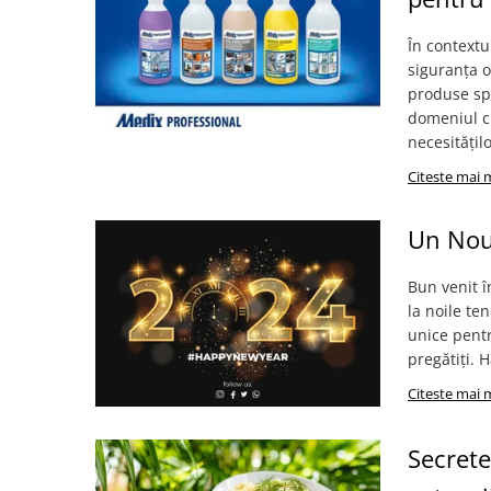
Becuri
Prize
În contextu
Sanitare
siguranța 
Sarma constructii
produse spe
domeniul ch
Scule, unelte si masini
necesitățilo
Sfoara si franghii
Citeste mai 
Suruburi, dibluri si accesorii
prindere
Un Nou
Corpuri de iluminat
Aplice si plafoniere
Bun venit î
la noile te
Lustre si pendule
unice pentr
Spoturi
pregătiți. 
Accesorii corpuri de iluminat
Citeste mai 
Lampi de veghe copii
Proiectoare
Secrete
Veioze si lampi