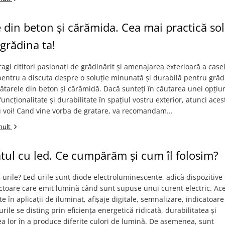
 din beton și cărămida. Cea mai practică sol
grădina ta!
ragi cititori pasionați de grădinărit și amenajarea exterioară a cas
 pentru a discuta despre o soluție minunată și durabilă pentru grăd
rătarele din beton și cărămidă. Dacă sunteți în căutarea unei opțiu
funcționalitate și durabilitate în spațiul vostru exterior, atunci acest
 voi! Cand vine vorba de gratare, va recomandam...
mult
tul cu led. Ce cumpărăm și cum îl folosim?
-urile? Led-urile sunt diode electroluminescente, adică dispozitive
toare care emit lumină când sunt supuse unui curent electric. Ac
te în aplicații de iluminat, afișaje digitale, semnalizare, indicatoare
urile se disting prin eficiența energetică ridicată, durabilitatea și
tea lor în a produce diferite culori de lumină. De asemenea, sunt