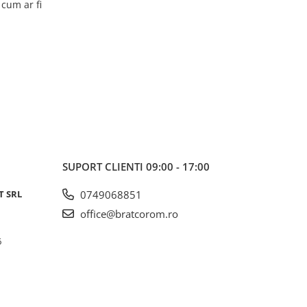
 cum ar fi
SUPORT CLIENTI
09:00 - 17:00
T SRL
0749068851
office@bratcorom.ro
6