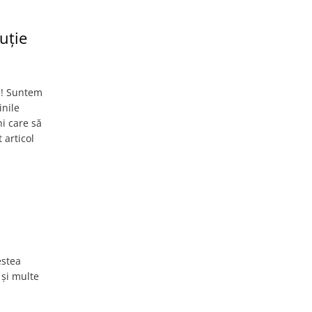
uție
ei! Suntem
inile
ni care să
 articol
estea
 și multe