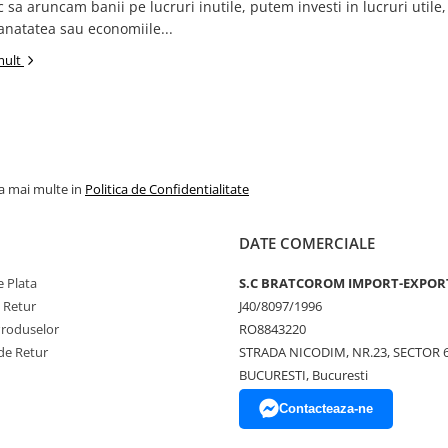
oc sa aruncam banii pe lucruri inutile, putem investi in lucruri utile,
anatatea sau economiile...
mult
la mai multe in
Politica de Confidentialitate
DATE COMERCIALE
 Plata
S.C BRATCOROM IMPORT-EXPOR
e Retur
J40/8097/1996
Produselor
RO8843220
de Retur
STRADA NICODIM, NR.23, SECTOR 
BUCURESTI, Bucuresti
Contacteaza-ne