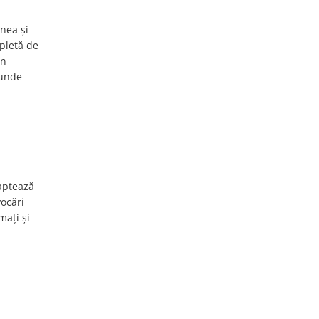
inea și
pletă de
în
punde
daptează
vocări
mați și