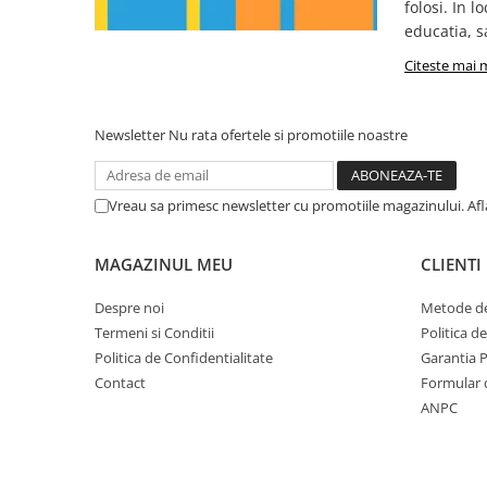
folosi. In l
Pachet curățenie
educatia, s
Sapun de maini profesional
Citeste mai 
Sisteme de dozaj profesionale
Solutii curatenie super
Newsletter
Nu rata ofertele si promotiile noastre
concentrate
Solutii de curatenie profesionale
Pentru sticla si suprafete fine
Vreau sa primesc newsletter cu promotiile magazinului. Af
Pentru toaleta si wc
Pentru toate suprafetele
MAGAZINUL MEU
CLIENTI
Solutii pentru suprafetele din lemn
Despre noi
Metode de
Solutii specializate
Termeni si Conditii
Politica d
Solutii profesionale pentru
Politica de Confidentialitate
Garantia 
bucatarie
Contact
Formular 
Solutii professionale pentru
ANPC
spalatorii auto