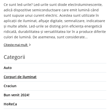
Scule, unelte si masini
Pentru sticla si suprafete fine
Ce sunt led-urile? Led-urile sunt diode electroluminescente,
Mufe si conectori irigare
Pentru toaleta si wc
Sfoara si franghii
adică dispozitive semiconductoare care emit lumină când
Panouri si elemente gard
Pentru toate suprafetele
Suruburi, dibluri si accesorii
sunt supuse unui curent electric. Acestea sunt utilizate în
Solutii pentru suprafetele din lemn
prindere
Pavaje si borduri
aplicații de iluminat, afișaje digitale, semnalizare, indicatoare
Solutii specializate
și multe altele. Led-urile se disting prin eficiența energetică
Programatoare stropire
ridicată, durabilitatea și versatilitatea lor în a produce diferite
Solutii profesionale pentru
Sere si solarii
bucatarie
culori de lumină. De asemenea, sunt considerate...
Termometre Meteo
Solutii professionale pentru
Citeste mai mult
spalatorii auto
Umbrele si pavilioane gradina
Categorii
Unelte gradinarit
Auto
Corpuri de iluminat
Craciun
Bun venit 2024!
HoReCa