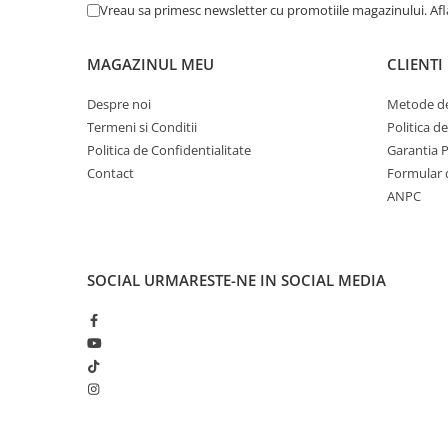
Vreau sa primesc newsletter cu promotiile magazinului. Af
CRACIUN
Accesorii decorative
MAGAZINUL MEU
CLIENTI
Caciuli
Despre noi
Metode de
Figurine si decoratiuni Craciun
Termeni si Conditii
Politica d
Globuri
Politica de Confidentialitate
Garantia 
Contact
Formular 
Instalatii de Craciun
ANPC
Lumanari si candele
Suporturi lumanari
Curatenie
SOCIAL
URMARESTE-NE IN SOCIAL MEDIA
Cosuri de gunoi
Maturi, Mopuri si galeti
Prosoape de hartie si servetele
Saci gunoi
Servetele umede