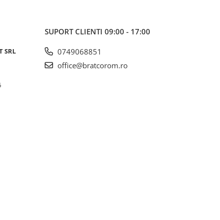
SUPORT CLIENTI
09:00 - 17:00
T SRL
0749068851
office@bratcorom.ro
6