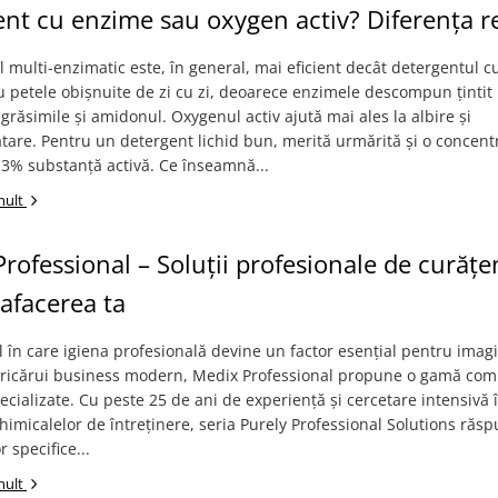
nt cu enzime sau oxygen activ? Diferența r
 multi-enzimatic este, în general, mai eficient decât detergentul 
u petele obișnuite de zi cu zi, deoarece enzimele descompun țintit
 grăsimile și amidonul. Oxygenul activ ajută mai ales la albire și
are. Pentru un detergent lichid bun, merită urmărită și o concent
% substanță activă. Ce înseamnă...
mult
rofessional – Soluții profesionale de curățe
afacerea ta
l în care igiena profesională devine un factor esențial pentru imag
oricărui business modern, Medix Professional propune o gamă com
cializate. Cu peste 25 de ani de experiență și cercetare intensivă 
imicalelor de întreținere, seria Purely Professional Solutions răs
r specifice...
mult