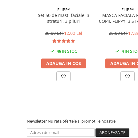
Becuri
Prize
FLIPPY
FLIPPY
Set 50 de masti faciale, 3
MASCA FACIALA 
Sanitare
straturi, 3 pliuri
COPII, FLIPPY, 3 ST
Sarma constructii
3 PLIURI, ROZ - 5
38,00 Lei
12,00 Lei
25,00 Lei
17,8
Scule, unelte si masini
Sfoara si franghii
46
IN STOC
4
IN STO
Suruburi, dibluri si accesorii
prindere
ADAUGA IN COS
ADAUGA IN 
Corpuri de iluminat
Aplice si plafoniere
Lustre si pendule
Spoturi
Accesorii corpuri de iluminat
Lampi de veghe copii
Newsletter
Nu rata ofertele si promotiile noastre
Proiectoare
Veioze si lampi