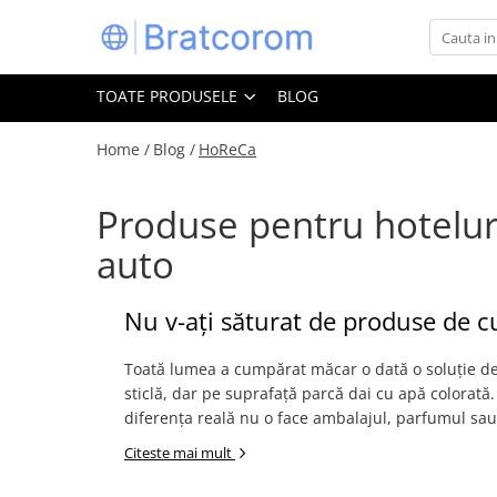
Toate Produsele
TOATE PRODUSELE
BLOG
Articole animale
Adapatoare animale
Home /
Blog /
HoReCa
Hrana pentru animale
Produse pentru hoteluri,
Hrana pentru caini
Hrana pentru pisici
auto
Produse igiena externa animale
Auto
Nu v-ați săturat de produse de c
Bucatarii de vara Tuozi
Casa
Toată lumea a cumpărat măcar o dată o soluție de 
sticlă, dar pe suprafață parcă dai cu apă colorată
Articole ambalare
diferența reală nu o face ambalajul, parfumul sau 
Articole bucatarie
Citeste mai mult
Articole mobila