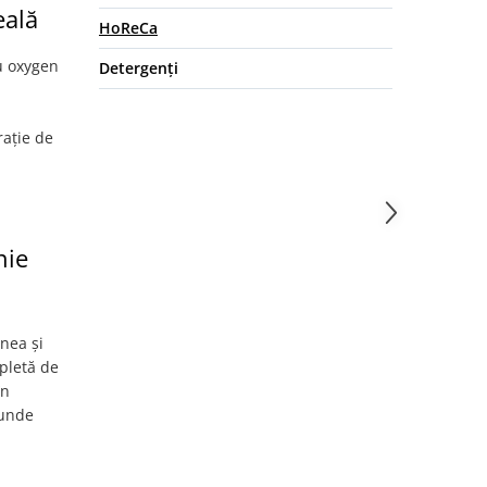
eală
HoReCa
cu oxygen
Detergenți
rație de
nie
inea și
pletă de
în
punde