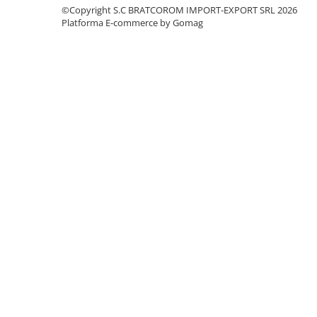
Solutii geamuri
©Copyright S.C BRATCOROM IMPORT-EXPORT SRL 2026
Solutii universale
Platforma E-commerce by Gomag
Gradina
Accesorii pentru gradina
Aparate pentru stropit gradina
Articole antidaunatori gradina
Aspersoare
Furtunuri gradinarit
Ghivece si suporturi
Gratare
Hamace si leagane
Lampi solare
Leagane copii
Lopeti si unelte deszapezit
Mobilier gradina