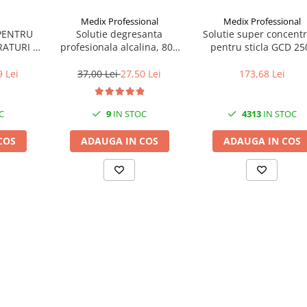
Medix Professional
Medix Professional
PENTRU
Solutie degresanta
Solutie super concentr
RATURI SI
profesionala alcalina, 800
pentru sticla GCD 25
0 BUCATI
ml, Medix Professional
Medix Profesional, 5
9 Lei
37,00 Lei
27,50 Lei
173,68 Lei
C
9
IN STOC
4313
IN STOC
COS
ADAUGA IN COS
ADAUGA IN COS