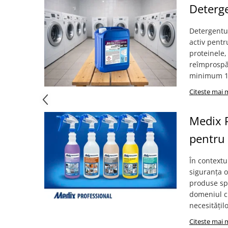
Articole organizare
Deterge
Articole Sportive
Detergentul
Cutii postale
activ pentr
Electronice si electrocasnice
proteinele,
Incalzire si racire
reîmprospăt
minimum 13
Usi si porti
Citeste mai 
Constructii
Accesorii gips carton
Medix P
Accesorii gresie si faianta
pentru 
Accesorii pentru faianta, gresie si
mozaicuri
În contextu
Accesorii polizare si slefuire
siguranța 
Accesorii vopsire si tencuire
produse spe
domeniul ch
Benzi
necesitățilo
Materiale electrice
Citeste mai 