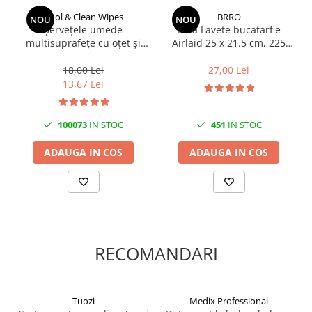
Cool & Clean Wipes
BRRO
NOU
NOU
Șervețele umede
Rola Lavete bucatarfie
multisuprafețe cu oțet și
Airlaid 25 x 21.5 cm, 225
bicarbonat 100 buc | Cool &
lavete/rola Brro
Clean
18,00 Lei
27,00 Lei
13,67 Lei
100073
IN STOC
451
IN STOC
ADAUGA IN COS
ADAUGA IN COS
RECOMANDARI
Tuozi
Medix Professional