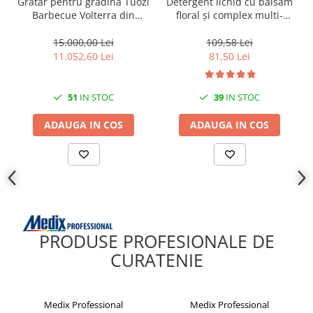
Gratar pentru gradina Tuozi
Detergent lichid cu balsam
Barbecue Volterra din
floral și complex multi-
beton si caramida, 94 x 70 x
enzimatic 5L, Medix
213 cm
Professional
15.000,00 Lei
109,58 Lei
11.052,60 Lei
81,50 Lei
51
IN STOC
39
IN STOC
ADAUGA IN COS
ADAUGA IN COS
PRODUSE PROFESIONALE DE
CURATENIE
Medix Professional
Medix Professional