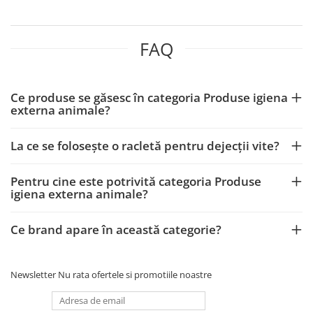
Scule, unelte si masini
Pentru sticla si suprafete fine
Mufe si conectori irigare
Pentru toaleta si wc
Sfoara si franghii
Panouri si elemente gard
Pentru toate suprafetele
Suruburi, dibluri si accesorii
FAQ
Solutii pentru suprafetele din lemn
prindere
Pavaje si borduri
Solutii specializate
Programatoare stropire
Solutii profesionale pentru
Ce produse se găsesc în categoria Produse igiena
Sere si solarii
bucatarie
externa animale?
Termometre Meteo
Solutii professionale pentru
spalatorii auto
La ce se folosește o racletă pentru dejecții vite?
Umbrele si pavilioane gradina
Unelte gradinarit
Pentru cine este potrivită categoria Produse
igiena externa animale?
Ce brand apare în această categorie?
Newsletter
Nu rata ofertele si promotiile noastre