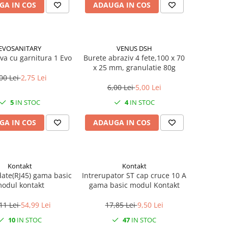
GA IN COS
ADAUGA IN COS
EVOSANITARY
VENUS DSH
ava cu garnitura 1 Evo
Burete abraziv 4 fete,100 x 70
x 25 mm, granulatie 80g
00 Lei
2,75 Lei
6,00 Lei
5,00 Lei
5
IN STOC
4
IN STOC
GA IN COS
ADAUGA IN COS
Kontakt
Kontakt
te(RJ45) gama basic
Intrerupator ST cap cruce 10 A
odul kontakt
gama basic modul Kontakt
11 Lei
54,99 Lei
17,85 Lei
9,50 Lei
10
IN STOC
47
IN STOC