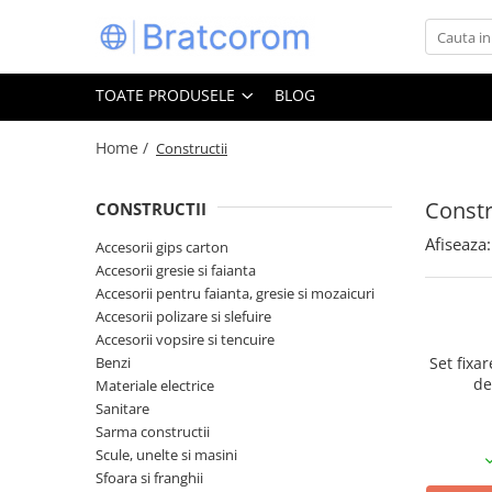
Toate Produsele
TOATE PRODUSELE
BLOG
Articole animale
Adapatoare animale
Home /
Constructii
Hrana pentru animale
Constr
CONSTRUCTII
Hrana pentru caini
Hrana pentru pisici
Afiseaza:
Accesorii gips carton
Accesorii gresie si faianta
Produse igiena externa animale
Accesorii pentru faianta, gresie si mozaicuri
Auto
Accesorii polizare si slefuire
Bucatarii de vara Tuozi
Accesorii vopsire si tencuire
Casa
Benzi
Set fixa
de
Materiale electrice
Articole ambalare
Sanitare
Articole bucatarie
Sarma constructii
Scule, unelte si masini
Articole mobila
Sfoara si franghii