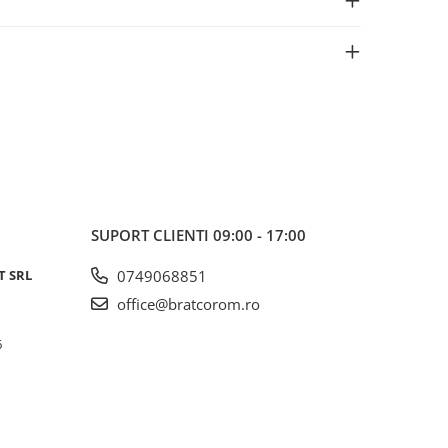
SUPORT CLIENTI
09:00 - 17:00
T SRL
0749068851
office@bratcorom.ro
6