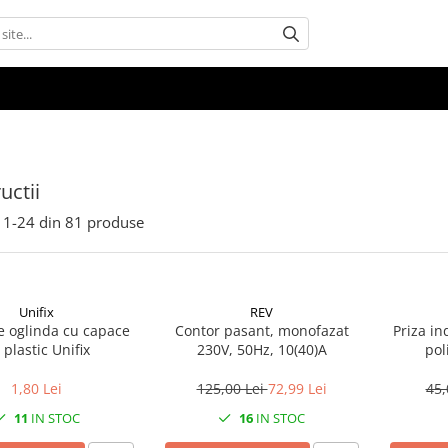
uctii
1-
24
din
81
produse
Unifix
REV
re oglinda cu capace
Contor pasant, monofazat
Priza ind
 plastic Unifix
230V, 50Hz, 10(40)A
pol
1,80 Lei
125,00 Lei
72,99 Lei
45,
11
IN STOC
16
IN STOC