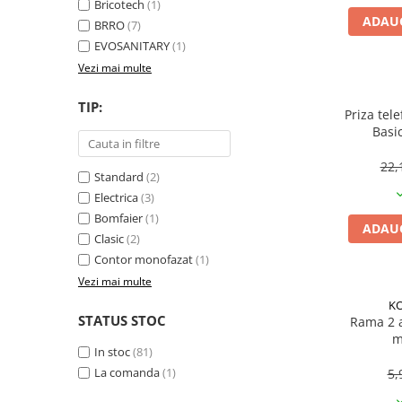
Becuri
Bricotech
(1)
ADAUG
Prize
BRRO
(7)
EVOSANITARY
(1)
Sanitare
Vezi mai multe
Sarma constructii
Scule, unelte si masini
TIP:
Priza tel
Basi
Sfoara si franghii
Suruburi, dibluri si accesorii
22,
Standard
(2)
prindere
Electrica
(3)
Corpuri de iluminat
Bomfaier
(1)
ADAUG
Aplice si plafoniere
Clasic
(2)
Lustre si pendule
Contor monofazat
(1)
Vezi mai multe
Spoturi
K
Accesorii corpuri de iluminat
STATUS STOC
Rama 2 a
m
Lampi de veghe copii
In stoc
(81)
Proiectoare
La comanda
(1)
5,
Veioze si lampi