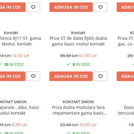
A IN COS
ADAUGA IN COS
ADAU
Kontakt
Kontakt
K
efonica RJ11 ST, gama
Priza ST de date( RJ45) dubla
Priza ST
c Modul, kontakt
gama basic modul kontakt
gaz, cu cui, 16A gama basic
m
14 Lei
14,50 Lei
88,58 Lei
61,00 Lei
28,
33
IN STOC
8
IN STOC
A IN COS
ADAUGA IN COS
ADAU
ONTAKT SIMON
KONTAKT SIMON
parate , alba, basic
Priza dubla modulara fara
Doza
odul kontakt
impamantare gama basic
tencuial
modul kontakt
95 Lei
4,39 Lei
23,44 Lei
10,00 Lei
13
13
IN STOC
5
IN STOC