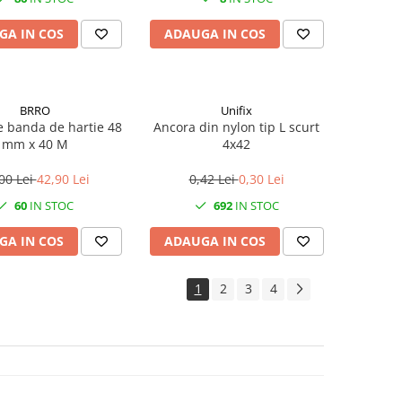
GA IN COS
ADAUGA IN COS
BRRO
Unifix
le banda de hartie 48
Ancora din nylon tip L scurt
mm x 40 M
4x42
00 Lei
42,90 Lei
0,42 Lei
0,30 Lei
60
IN STOC
692
IN STOC
GA IN COS
ADAUGA IN COS
1
2
3
4