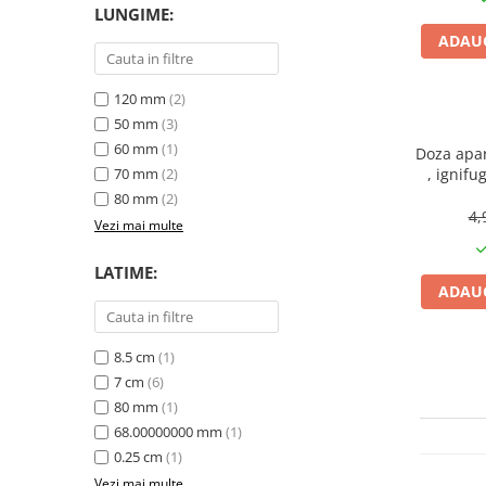
LUNGIME:
CRACIUN
ADAUG
Accesorii decorative
Caciuli
120 mm
(2)
Figurine si decoratiuni Craciun
50 mm
(3)
60 mm
(1)
Doza apar
Globuri
70 mm
(2)
, ignifu
Instalatii de Craciun
80 mm
(2)
4,
Lumanari si candele
Vezi mai multe
Suporturi lumanari
LATIME:
Curatenie
ADAUG
Cosuri de gunoi
Maturi, Mopuri si galeti
8.5 cm
(1)
7 cm
(6)
Prosoape de hartie si servetele
80 mm
(1)
Saci gunoi
68.00000000 mm
(1)
Servetele umede
0.25 cm
(1)
Vezi mai multe