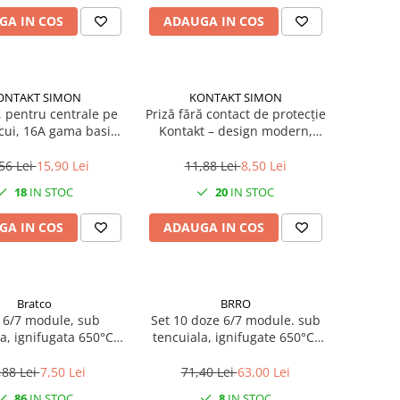
GA IN COS
ADAUGA IN COS
ONTAKT SIMON
KONTAKT SIMON
, pentru centrale pe
Priză fără contact de protecție
Kontakt – design modern,
odul Kontakt
montaj îngropat, alb
56 Lei
15,90 Lei
11,88 Lei
8,50 Lei
18
IN STOC
20
IN STOC
GA IN COS
ADAUGA IN COS
Bratco
BRRO
 6/7 module, sub
Set 10 doze 6/7 module. sub
a, ignifugata 650°C,
tencuiala, ignifugate 650°C,
halogen free
halogen free
,88 Lei
7,50 Lei
71,40 Lei
63,00 Lei
86
IN STOC
8
IN STOC