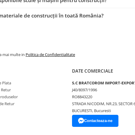
sponibile scule și mașini pentru construcții?
 materiale de construcții în toată România?
la mai multe in
Politica de Confidentialitate
DATE COMERCIALE
 Plata
S.C BRATCOROM IMPORT-EXPOR
e Retur
J40/8097/1996
Produselor
RO8843220
de Retur
STRADA NICODIM, NR.23, SECTOR 
BUCURESTI, Bucuresti
Contacteaza-ne