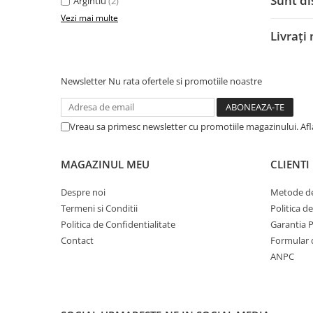
Sunt di
Argintiu
(2)
Mufe si conectori irigare
Vezi mai multe
Panouri si elemente gard
Livrați
Pavaje si borduri
Programatoare stropire
Newsletter
Nu rata ofertele si promotiile noastre
Sere si solarii
Termometre Meteo
Vreau sa primesc newsletter cu promotiile magazinului. Af
Umbrele si pavilioane gradina
Unelte gradinarit
MAGAZINUL MEU
CLIENTI
HoReCa
Despre noi
Metode de
Balsam de rufe profesional
Termeni si Conditii
Politica d
Detergenti de vase profesionali
Politica de Confidentialitate
Garantia 
Contact
Formular 
Pentru masini de spalat si polish
ANPC
Pentru spalare manuala
Detergenti lichizi profesionali
Igiena si Ingrijire personala