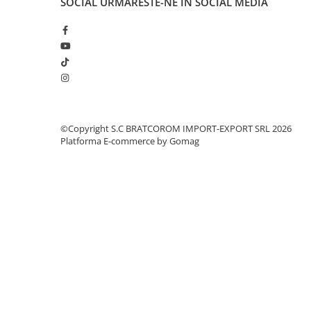
SOCIAL
URMARESTE-NE IN SOCIAL MEDIA
Pachet curățenie
Sapun de maini profesional
Sisteme de dozaj profesionale
Solutii curatenie super
concentrate
Solutii de curatenie profesionale
©Copyright S.C BRATCOROM IMPORT-EXPORT SRL 2026
Pentru sticla si suprafete fine
Platforma E-commerce by Gomag
Pentru toaleta si wc
Pentru toate suprafetele
Solutii pentru suprafetele din lemn
Solutii specializate
Solutii profesionale pentru
bucatarie
Solutii professionale pentru
spalatorii auto