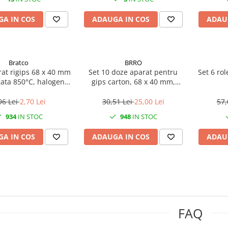
A IN COS
ADAUGA IN COS
ADAU
Bratco
BRRO
at rigips 68 x 40 mm
Set 10 doze aparat pentru
Set 6 ro
gata 850°C, halogen
gips carton, 68 x 40 mm,
free
ignifugate 850 °C, halogen
free
96 Lei
2,70 Lei
30,51 Lei
25,00 Lei
57,
934
IN STOC
948
IN STOC
A IN COS
ADAUGA IN COS
ADAU
FAQ