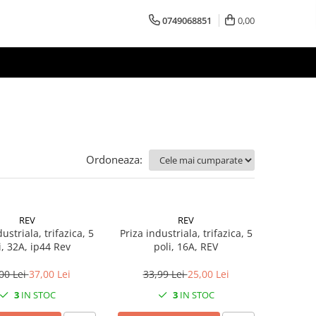
0749068851
0,00
Ordoneaza:
REV
REV
ustriala, trifazica, 5
Priza industriala, trifazica, 5
i, 32A, ip44 Rev
poli, 16A, REV
00 Lei
37,00 Lei
33,99 Lei
25,00 Lei
3
IN STOC
3
IN STOC