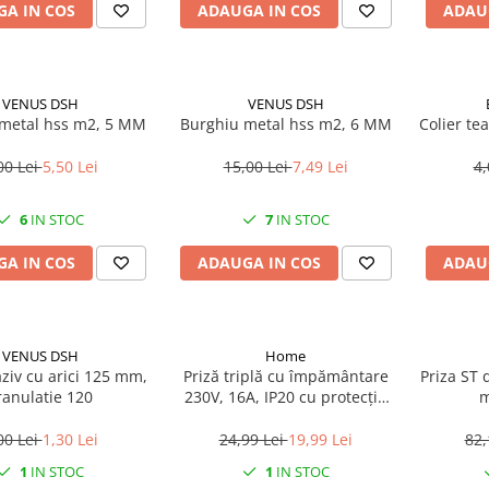
A IN COS
ADAUGA IN COS
ADAU
VENUS DSH
VENUS DSH
metal hss m2, 5 MM
Burghiu metal hss m2, 6 MM
Colier te
00 Lei
5,50 Lei
15,00 Lei
7,49 Lei
4,
6
IN STOC
7
IN STOC
A IN COS
ADAUGA IN COS
ADAU
VENUS DSH
Home
ziv cu arici 125 mm,
Priză triplă cu împământare
Priza ST da
ranulatie 120
230V, 16A, IP20 cu protecție
m
copii
00 Lei
1,30 Lei
24,99 Lei
19,99 Lei
82,
1
IN STOC
1
IN STOC