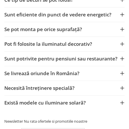
Becuri
Prize
Sunt eficiente din punct de vedere energetic?
Sanitare
Sarma constructii
Se pot monta pe orice suprafață?
Scule, unelte si masini
Sfoara si franghii
Pot fi folosite la iluminatul decorativ?
Suruburi, dibluri si accesorii
prindere
Sunt potrivite pentru pensiuni sau restaurante?
Corpuri de iluminat
Se livrează oriunde în România?
Aplice si plafoniere
Lustre si pendule
Necesită întreținere specială?
Spoturi
Accesorii corpuri de iluminat
Există modele cu iluminare solară?
Lampi de veghe copii
Proiectoare
Newsletter
Nu rata ofertele si promotiile noastre
Veioze si lampi