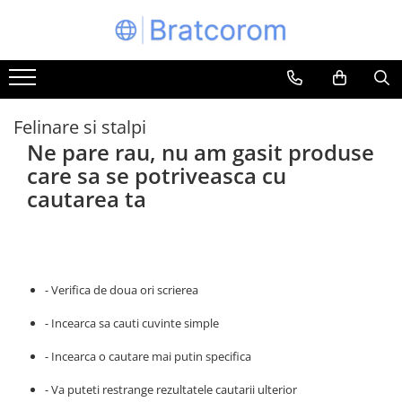
Toate Produsele
Articole animale
Adapatoare animale
Felinare si stalpi
Ne pare rau, nu am gasit produse
Hrana pentru animale
care sa se potriveasca cu
Hrana pentru caini
cautarea ta
Hrana pentru pisici
Produse igiena externa animale
Auto
Bucatarii de vara Tuozi
- Verifica de doua ori scrierea
Casa
Articole ambalare
- Incearca sa cauti cuvinte simple
Articole bucatarie
- Incearca o cautare mai putin specifica
Articole mobila
- Va puteti restrange rezultatele cautarii ulterior