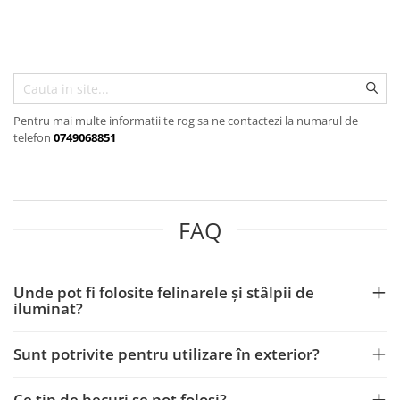
Articole organizare
Articole Sportive
Cutii postale
Electronice si electrocasnice
Incalzire si racire
Pentru mai multe informatii te rog sa ne contactezi la numarul de
telefon
0749068851
Usi si porti
Constructii
Accesorii gips carton
Accesorii gresie si faianta
FAQ
Accesorii pentru faianta, gresie si
mozaicuri
Unde pot fi folosite felinarele și stâlpii de
Accesorii polizare si slefuire
iluminat?
Accesorii vopsire si tencuire
Benzi
Sunt potrivite pentru utilizare în exterior?
Materiale electrice
Ce tip de becuri se pot folosi?