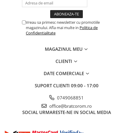
CRACIUN
Accesorii decorative
Vreau sa primesc newsletter cu promotiile
Caciuli
magazinului. Afla mai multe in
Politica de
Confidentialitate
Figurine si decoratiuni Craciun
Globuri
MAGAZINUL MEU
Instalatii de Craciun
Lumanari si candele
CLIENTI
Suporturi lumanari
DATE COMERCIALE
Curatenie
SUPORT CLIENTI
09:00 - 17:00
Cosuri de gunoi
Maturi, Mopuri si galeti
0749068851
Prosoape de hartie si servetele
office@bratcorom.ro
SOCIAL
URMARESTE-NE IN SOCIAL MEDIA
Saci gunoi
Servetele umede