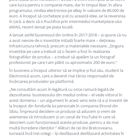
care lucra pentru o companie mare, dar în timpul liber, în afara
CRACIUN
programului, vindea electronice pe eBay în valoare de 80.000 de
Accesorii decorative
euro. A început să cocheteze şi el cu această idee, iar la revenirea
în ţară, a decis să o fructifice prin intermediul marketplace-ului
Caciuli
eMAG, recent lansat pe piaţa locală.
Figurine si decoratiuni Craciun
A lansat astfel businessul din online în 2017-2018 – şi spune că nu
a avut nevoie de o investiţie iniţială foarte mare – deţineau
Globuri
infrastructura tehnică, precum şi materialele necesare: „Singura
investiţie pe care a trebuit să o facem a fost în realizarea
Instalatii de Craciun
fotografiilor de produs – a trebuit să apelăm la un fotograf
profesionist pe care l-am plătit cu aproximativ 200 de euro.“
Lumanari si candele
În business a început ulterior să se implice şi fiul său, student la
Suporturi lumanari
Electronică acum, care a devenit mai târziu responsabil de
încărcarea produselor pe platformă.
Curatenie
„Ne consultăm acum în legătură cu orice ramură legată de
Cosuri de gunoi
dezvoltarea businessului din mediul online – el vede viitorul în
Maturi, Mopuri si galeti
acest domeniu – un argument în acest sens este că a şi investit de
la început din fondurile lui personale în compania Elrond din
Prosoape de hartie si servetele
Sibiu. Împreună decidem ce produse să aducem şi vrem de
asemenea să introducem şi un canal de YouTube în care să
Saci gunoi
descriem cum funcţionează aceste produse, pentru a da mai
Servetele umede
multă încredere clienţilor.“ Alături de cei doi Bratcoveanu,
lucrează încă trei colegi – îşi desfăşoară desfăşoară activitatea în