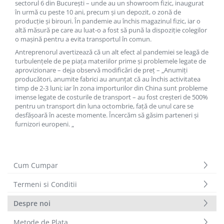
Solutii geamuri
sectorul 6 din Bucureşti – unde au un showroom fizic, inaugurat
în urmă cu peste 10 ani, precum şi un depozit, o zonă de
Solutii universale
producţie şi birouri. În pandemie au închis magazinul fizic, iar o
altă măsură pe care au luat-o a fost să pună la dispoziţie colegilor
Gradina
o maşină pentru a evita transportul în comun.
Accesorii pentru gradina
Antreprenorul avertizează că un alt efect al pandemiei se leagă de
Aparate pentru stropit gradina
turbulenţele de pe piaţa materiilor prime şi problemele legate de
aprovizionare – deja observă modificări de preţ – „Anumiţi
Articole antidaunatori gradina
producători, anumite fabrici au anunţat că au închis activitatea
timp de 2-3 luni; iar în zona importurilor din China sunt probleme
Aspersoare
imense legate de costurile de transport – au fost creşteri de 500%
Furtunuri gradinarit
pentru un transport din luna octombrie, faţă de unul care se
desfăşoară în aceste momente. Încercăm să găsim parteneri şi
Ghivece si suporturi
furnizori europeni. „
Gratare
Hamace si leagane
Cum Cumpar
Lampi solare
Leagane copii
Termeni si Conditii
Lopeti si unelte deszapezit
Despre noi
Mobilier gradina
Metode de Plata