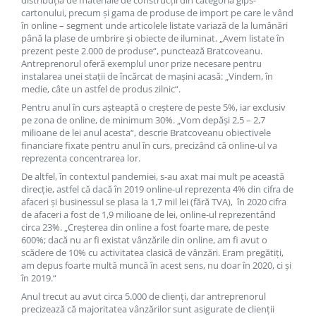
distribuţia de materiale de construcţii din categoria gips-
Articole organizare
cartonului, precum şi gama de produse de import pe care le vând
Articole Sportive
în online – segment unde articolele listate variază de la lumânări
până la plase de umbrire şi obiecte de iluminat. „Avem listate în
Cutii postale
prezent peste 2.000 de produse“, punctează Bratcoveanu.
Antreprenorul oferă exemplul unor prize necesare pentru
Electronice si electrocasnice
instalarea unei staţii de încărcat de maşini acasă: „Vindem, în
Incalzire si racire
medie, câte un astfel de produs zilnic“.
Pentru anul în curs aşteaptă o creştere de peste 5%, iar exclusiv
Usi si porti
pe zona de online, de minimum 30%. „Vom depăşi 2,5 – 2,7
Constructii
milioane de lei anul acesta“, descrie Bratcoveanu obiectivele
financiare fixate pentru anul în curs, precizând că online-ul va
Accesorii gips carton
reprezenta concentrarea lor.
Accesorii gresie si faianta
De altfel, în contextul pandemiei, s-au axat mai mult pe această
direcţie, astfel că dacă în 2019 online-ul reprezenta 4% din cifra de
Accesorii pentru faianta, gresie si
afaceri şi businessul se plasa la 1,7 mil lei (fără TVA), în 2020 cifra
mozaicuri
de afaceri a fost de 1,9 milioane de lei, online-ul reprezentând
circa 23%. „Creşterea din online a fost foarte mare, de peste
Accesorii polizare si slefuire
600%; dacă nu ar fi existat vânzările din online, am fi avut o
Accesorii vopsire si tencuire
scădere de 10% cu activitatea clasică de vânzări. Eram pregătiţi,
am depus foarte multă muncă în acest sens, nu doar în 2020, ci şi
Benzi
în 2019.“
Materiale electrice
Anul trecut au avut circa 5.000 de clienţi, dar antreprenorul
precizează că majoritatea vânzărilor sunt asigurate de clienţii