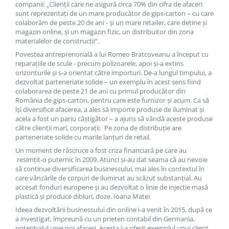
Becuri
companii: „Clienţii care ne asigură circa 70% din cifra de afaceri
sunt reprezentaţi de un mare producător de gips-carton – cu care
Prize
colaborăm de peste 20 de ani - şi un mare retailer, care deţine şi
Sanitare
magazin online, şi un magazin fizic, un distribuitor din zona
materialelor de construcţii“.
Sarma constructii
Povestea antreprenorială a lui Romeo Bratcoveanu a început cu
Scule, unelte si masini
reparaţiile de scule - precum polizoarele, apoi şi-a extins
orizonturile şi s-a orientat către importuri. De-a lungul timpului, a
Sfoara si franghii
dezvoltat parteneriate solide – un exemplu în acest sens fiind
Suruburi, dibluri si accesorii
colaborarea de peste 21 de ani cu primul producător din
România de gips-carton, pentru care este furnizor şi acum. Ca să
prindere
îşi diversifice afacerea, a ales să importe produse de iluminat şi
Corpuri de iluminat
acela a fost un pariu câştigător – a ajuns să vândă aceste produse
către clienţii mari, corporaţii. Pe zona de distribuţie are
Aplice si plafoniere
parteneriate solide cu marile lanţuri de retail.
Lustre si pendule
Un moment de răscruce a fost criza financiară pe care au
resimţit-o puternic în 2009. Atunci şi-au dat seama că au nevoie
Spoturi
să continue diversificarea businessului, mai ales în contextul în
Accesorii corpuri de iluminat
care vânzările de corpuri de iluminat au scăzut substanţial. Au
accesat fonduri europene şi au dezvoltat o linie de injecţie masă
Lampi de veghe copii
plastică şi produce dibluri, doze. Ioana Matei
Proiectoare
Ideea dezvoltării businessului din online i-a venit în 2015, după ce
a investigat, împreună cu un prieten contabil din Germania,
Veioze si lampi
potenţialul unei noi afaceri. Acesta i-a oferit exemplul unui client