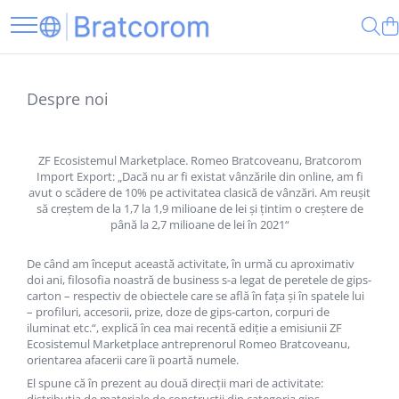
Toate Produsele
Articole animale
Despre noi
Adapatoare animale
Hrana pentru animale
ZF Ecosistemul Marketplace. Romeo Bratcoveanu, Bratcorom
Hrana pentru caini
Import Export: „Dacă nu ar fi existat vânzările din online, am fi
avut o scădere de 10% pe activitatea clasică de vânzări. Am reuşit
Hrana pentru pisici
să creştem de la 1,7 la 1,9 milioane de lei şi ţintim o creştere de
Produse igiena externa animale
până la 2,7 milioane de lei în 2021“
Auto
De când am început această activitate, în urmă cu aproximativ
Bucatarii de vara Tuozi
doi ani, filosofia noastră de business s-a legat de peretele de gips-
Casa
carton – respectiv de obiectele care se află în faţa şi în spatele lui
– profiluri, accesorii, prize, doze de gips-carton, corpuri de
Articole ambalare
iluminat etc.“, explică în cea mai recentă ediţie a emisiunii ZF
Ecosistemul Marketplace antreprenorul Romeo Bratcoveanu,
Articole bucatarie
orientarea afacerii care îi poartă numele.
Articole mobila
El spune că în prezent au două direcţii mari de activitate: