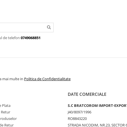
ul de telefon
0749068851
la mai multe in
Politica de Confidentialitate
DATE COMERCIALE
 Plata
S.C BRATCOROM IMPORT-EXPOR
e Retur
J40/8097/1996
Produselor
RO8843220
de Retur
STRADA NICODIM, NR.23, SECTOR 