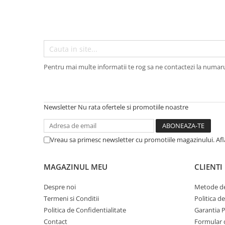
Articole organizare
Articole Sportive
Cutii postale
Electronice si electrocasnice
Incalzire si racire
Pentru mai multe informatii te rog sa ne contactezi la numar
Usi si porti
Constructii
Accesorii gips carton
Newsletter
Nu rata ofertele si promotiile noastre
Accesorii gresie si faianta
Accesorii pentru faianta, gresie si
Vreau sa primesc newsletter cu promotiile magazinului. Af
mozaicuri
Accesorii polizare si slefuire
MAGAZINUL MEU
CLIENTI
Accesorii vopsire si tencuire
Despre noi
Metode de
Benzi
Termeni si Conditii
Politica d
Politica de Confidentialitate
Garantia 
Materiale electrice
Contact
Formular 