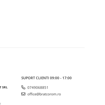
SUPORT CLIENTI
09:00 - 17:00
T SRL
0749068851
office@bratcorom.ro
6