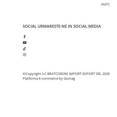
Becuri
ANPC
Prize
Sanitare
Sarma constructii
SOCIAL
URMARESTE-NE IN SOCIAL MEDIA
Scule, unelte si masini
Sfoara si franghii
Suruburi, dibluri si accesorii
prindere
Corpuri de iluminat
Aplice si plafoniere
©Copyright S.C BRATCOROM IMPORT-EXPORT SRL 2026
Lustre si pendule
Platforma E-commerce by Gomag
Spoturi
Accesorii corpuri de iluminat
Lampi de veghe copii
Proiectoare
Veioze si lampi