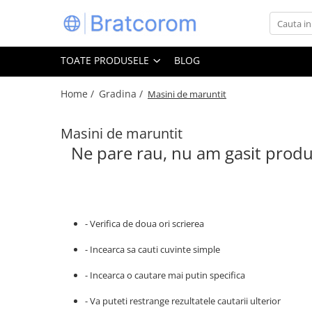
Toate Produsele
TOATE PRODUSELE
BLOG
Articole animale
Adapatoare animale
Home /
Gradina /
Masini de maruntit
Hrana pentru animale
Masini de maruntit
Hrana pentru caini
Ne pare rau, nu am gasit produ
Hrana pentru pisici
Produse igiena externa animale
Auto
Bucatarii de vara Tuozi
- Verifica de doua ori scrierea
Casa
Articole ambalare
- Incearca sa cauti cuvinte simple
Articole bucatarie
- Incearca o cautare mai putin specifica
Articole mobila
- Va puteti restrange rezultatele cautarii ulterior