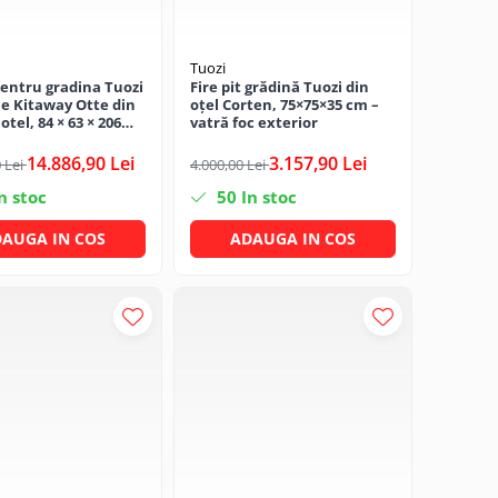
Tuozi
pentru gradina Tuozi
Fire pit grădină Tuozi din
e Kitaway Otte din
oțel Corten, 75×75×35 cm –
otel, 84 × 63 × 206
vatră foc exterior
14.886,90 Lei
3.157,90 Lei
 Lei
4.000,00 Lei
n stoc
50
In stoc
AUGA IN COS
ADAUGA IN COS