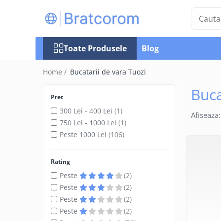
Toate Produsele
Toate Produsele
Blog
Articole animale
Adapatoare animale
Home /
Bucatarii de vara Tuozi
Hrana pentru animale
Buca
Hrana pentru caini
Pret
Hrana pentru pisici
300 Lei - 400 Lei
(1)
Afiseaza:
Produse igiena externa animale
750 Lei - 1000 Lei
(1)
Peste 1000 Lei
(106)
Auto
Bucatarii de vara Tuozi
Rating
Casa
Peste
(2)
Articole ambalare
Peste
(2)
Articole bucatarie
Peste
(2)
Articole mobila
Peste
(2)