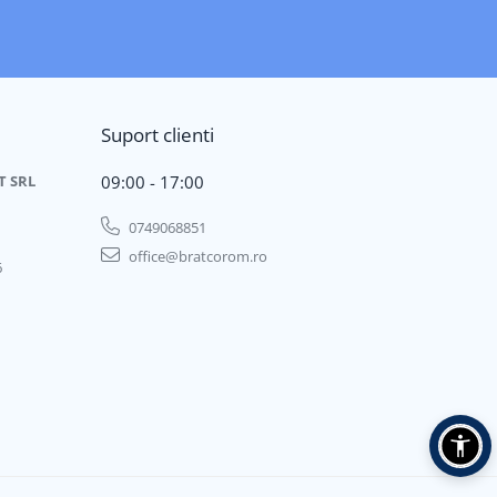
Suport clienti
T SRL
09:00 - 17:00
0749068851
office@bratcorom.ro
6