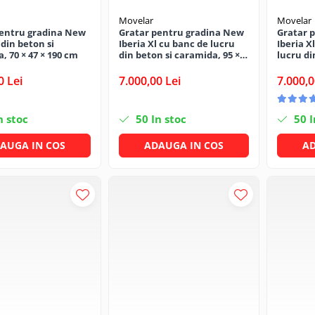
Movelar
Movelar
pentru gradina New
Gratar pentru gradina New
Gratar 
 din beton si
Iberia Xl cu banc de lucru
Iberia X
, 70 × 47 × 190 cm
din beton si caramida, 95 ×
lucru di
47 × 190 cm
128 × 47
0 Lei
7.000,00 Lei
7.000,0
n stoc
50
In stoc
50
I
AUGA IN COS
ADAUGA IN COS
AD