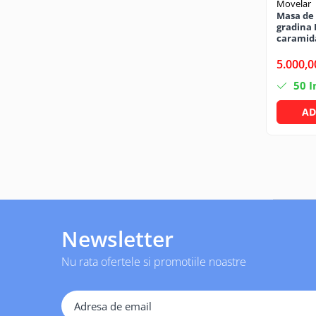
Movelar
Pachet curățenie
Masa de 
gradina 
Sapun de maini profesional
caramida
Sisteme de dozaj profesionale
5.000,0
Solutii curatenie super
50
I
concentrate
Solutii de curatenie profesionale
AD
Pentru sticla si suprafete fine
Pentru toaleta si wc
Pentru toate suprafetele
Solutii pentru suprafetele din lemn
Solutii specializate
Solutii profesionale pentru
Newsletter
bucatarie
Nu rata ofertele si promotiile noastre
Solutii professionale pentru
spalatorii auto