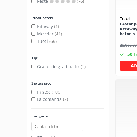
Articole organizare
Peste
(76)
Articole Sportive
Producatori
Tuozi
Cutii postale
Gratar p
Kitaway
(1)
Electronice si electrocasnice
Ketaway 
Movelar
(41)
beton si 
Incalzire si racire
cm
Tuozi
(66)
23.000,00
Usi si porti
50
I
Constructii
Tip:
Accesorii gips carton
AD
Grătar de grădină fix
(1)
Accesorii gresie si faianta
Status stoc
Accesorii pentru faianta, gresie si
mozaicuri
In stoc
(106)
La comanda
(2)
Accesorii polizare si slefuire
Accesorii vopsire si tencuire
Lungime:
Benzi
Materiale electrice