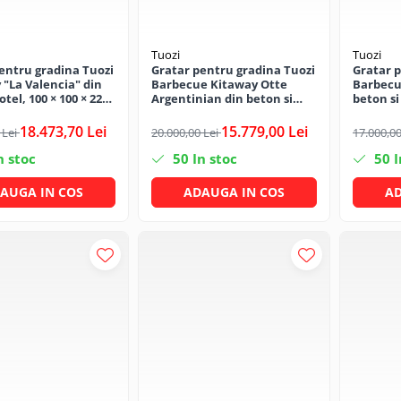
Tuozi
Tuozi
entru gradina Tuozi
Gratar pentru gradina Tuozi
Gratar 
"La Valencia" din
Barbecue Kitaway Otte
Barbecu
otel, 100 × 100 × 220
Argentinian din beton si
beton si 
otel, 84 × 63 × 206 cm
cm
18.473,70 Lei
15.779,00 Lei
 Lei
20.000,00 Lei
17.000,00
n stoc
50
In stoc
50
I
AUGA IN COS
ADAUGA IN COS
AD