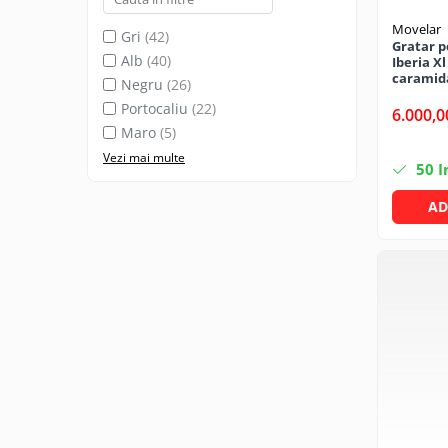
CRACIUN
Movelar
Gri
(42)
Gratar 
Accesorii decorative
Alb
(40)
Iberia Xl
caramida
Caciuli
Negru
(26)
Portocaliu
(22)
Figurine si decoratiuni Craciun
6.000,0
Maro
(5)
Globuri
Vezi mai multe
50
I
Instalatii de Craciun
Lumanari si candele
AD
Suporturi lumanari
Curatenie
Cosuri de gunoi
Maturi, Mopuri si galeti
Prosoape de hartie si servetele
Saci gunoi
Servetele umede