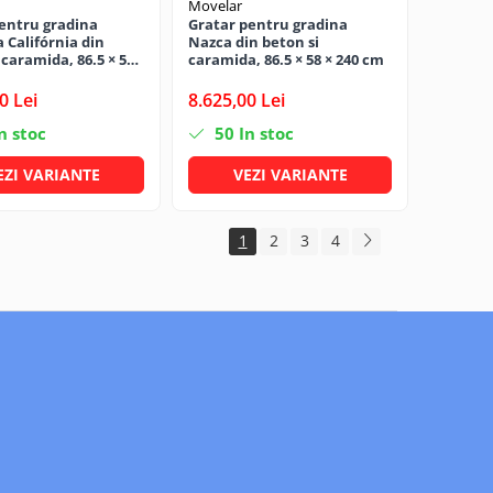
Movelar
entru gradina
Gratar pentru gradina
 Califórnia din
Nazca din beton si
 caramida, 86.5 × 58
caramida, 86.5 × 58 × 240 cm
0 Lei
8.625,00 Lei
n stoc
50
In stoc
EZI VARIANTE
VEZI VARIANTE
1
2
3
4