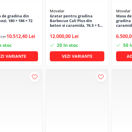
Movelar
Movelar
 de gradina din
Gratar pentru gradina
Masa de
zi, 180 × 186 × 72
Barbecue Cali Plus din
gradina 
beton si caramida, 76.5 × 58
caramida
× 215 cm
10.512,40 Lei
12.000,00 Lei
6.500,0
 Lei
n stoc
20
In stoc
50
I
EZI VARIANTE
VEZI VARIANTE
AD