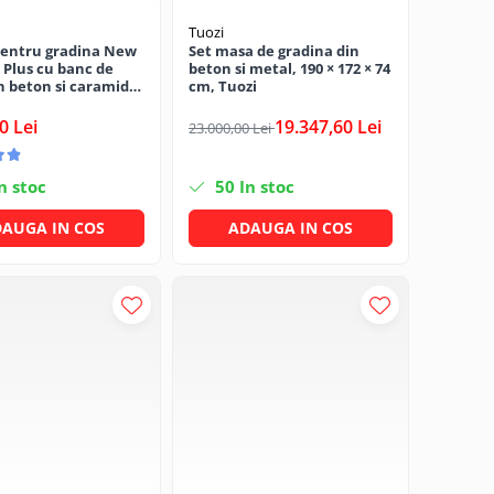
Tuozi
pentru gradina New
Set masa de gradina din
l Plus cu banc de
beton si metal, 190 × 172 × 74
n beton si caramida,
cm, Tuozi
 × 190 cm
0 Lei
19.347,60 Lei
23.000,00 Lei
n stoc
50
In stoc
AUGA IN COS
ADAUGA IN COS