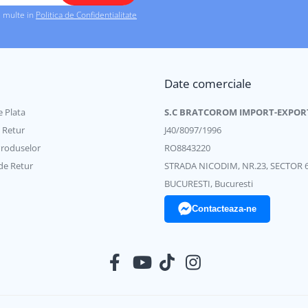
i multe in
Politica de Confidentialitate
Date comerciale
 Plata
S.C BRATCOROM IMPORT-EXPOR
e Retur
J40/8097/1996
Produselor
RO8843220
de Retur
STRADA NICODIM, NR.23, SECTOR 
BUCURESTI, Bucuresti
Contacteaza-ne