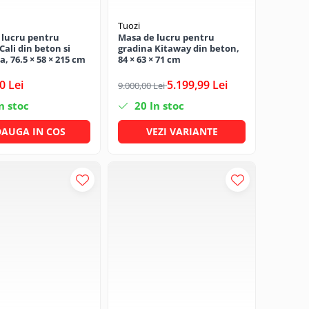
Tuozi
 lucru pentru
Masa de lucru pentru
Cali din beton si
gradina Kitaway din beton,
, 76.5 × 58 × 215 cm
84 × 63 × 71 cm
0 Lei
5.199,99 Lei
9.000,00 Lei
n stoc
20
In stoc
AUGA IN COS
VEZI VARIANTE