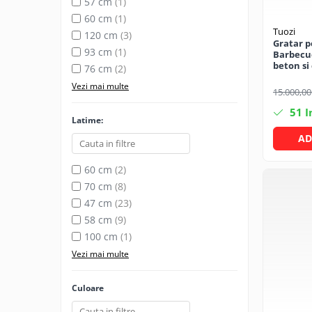
Becuri
57 cm
(1)
60 cm
(1)
Prize
Tuozi
120 cm
(3)
Sanitare
Gratar p
93 cm
(1)
Barbecue
Sarma constructii
beton si
76 cm
(2)
213 cm
Scule, unelte si masini
Vezi mai multe
15.000,00
Sfoara si franghii
51
I
Latime:
Suruburi, dibluri si accesorii
prindere
AD
Corpuri de iluminat
60 cm
(2)
Aplice si plafoniere
70 cm
(8)
Lustre si pendule
47 cm
(23)
58 cm
(9)
Spoturi
100 cm
(1)
Accesorii corpuri de iluminat
Vezi mai multe
Lampi de veghe copii
Proiectoare
Culoare
Veioze si lampi