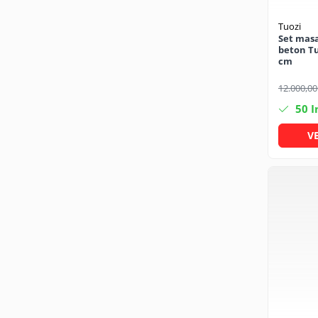
Solutii geamuri
Solutii universale
Tuozi
Set masa
Gradina
beton Tuo
cm
Accesorii pentru gradina
Aparate pentru stropit gradina
12.000,00
Articole antidaunatori gradina
50
I
Aspersoare
V
Furtunuri gradinarit
Ghivece si suporturi
Gratare
Hamace si leagane
Lampi solare
Leagane copii
Lopeti si unelte deszapezit
Mobilier gradina