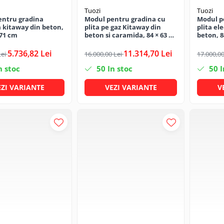
Tuozi
Tuozi
entru gradina
Modul pentru gradina cu
Modul p
 kitaway din beton,
plita pe gaz Kitaway din
plita el
 71 cm
beton si caramida, 84 × 63 ×
beton, 8
71 cm
5.736,82 Lei
11.314,70 Lei
Lei
16.000,00 Lei
17.000,00
n stoc
50
In stoc
50
I
EZI VARIANTE
VEZI VARIANTE
V