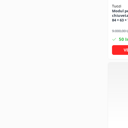
Mufe si conectori irigare
Tuozi
Modul p
Panouri si elemente gard
chiuveta
84 × 63 ×
Pavaje si borduri
Programatoare stropire
9.000,00 
Sere si solarii
50
I
Termometre Meteo
V
Umbrele si pavilioane gradina
Unelte gradinarit
HoReCa
Balsam de rufe profesional
Detergenti de vase profesionali
Pentru masini de spalat si polish
Pentru spalare manuala
Detergenti lichizi profesionali
Igiena si Ingrijire personala