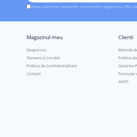
Vreau sa primesc newsletter cu promotiile magazinului. Afla ma
Magazinul meu
Clienti
Despre noi
Metode de
Termeni si Conditii
Politica d
Politica de Confidentialitate
Garantia 
Contact
Formular 
ANPC