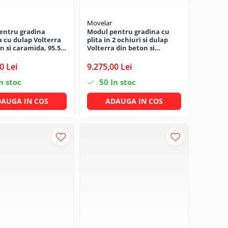
Movelar
entru gradina
Modul pentru gradina cu
 cu dulap Volterra
plita in 2 ochiuri si dulap
n si caramida, 95.5 ×
Volterra din beton si
cm
caramida, 95.5 × 70 × 88 cm
0 Lei
9.275,00 Lei
n stoc
50
In stoc
AUGA IN COS
ADAUGA IN COS