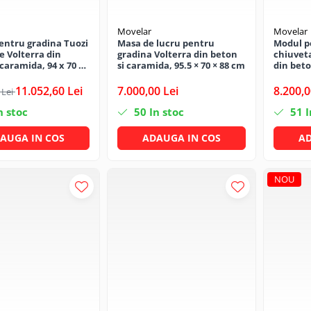
Movelar
Movelar
entru gradina Tuozi
Masa de lucru pentru
Modul p
 Volterra din
gradina Volterra din beton
chiuveta
 caramida, 94 x 70 x
si caramida, 95.5 × 70 × 88 cm
din beto
70 × 88 
11.052,60 Lei
7.000,00 Lei
8.200,0
 Lei
n stoc
50
In stoc
51
I
AUGA IN COS
ADAUGA IN COS
AD
NOU