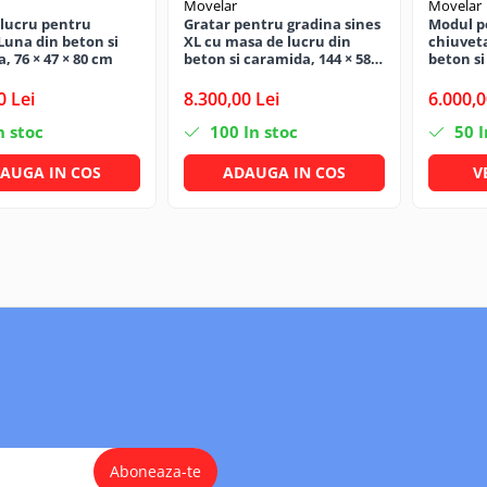
Movelar
Movelar
lucru pentru
Gratar pentru gradina sines
Modul p
Luna din beton si
XL cu masa de lucru din
chiuveta
, 76 × 47 × 80 cm
beton si caramida, 144 × 58 ×
beton si
200 cm
× 81 cm
0 Lei
8.300,00 Lei
6.000,0
n stoc
100
In stoc
50
I
AUGA IN COS
ADAUGA IN COS
V