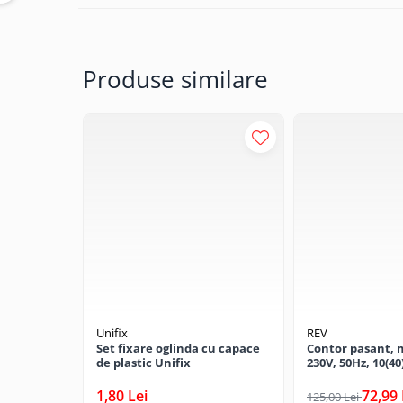
CRACIUN
Accesorii decorative
Produse similare
Caciuli
Figurine si decoratiuni Craciun
Globuri
Instalatii de Craciun
Lumanari si candele
Suporturi lumanari
Curatenie
Cosuri de gunoi
Maturi, Mopuri si galeti
Prosoape de hartie si servetele
Unifix
REV
Saci gunoi
Set fixare oglinda cu capace
Contor pasant, 
de plastic Unifix
230V, 50Hz, 10(40
Servetele umede
1,80 Lei
72,99 
125,00 Lei