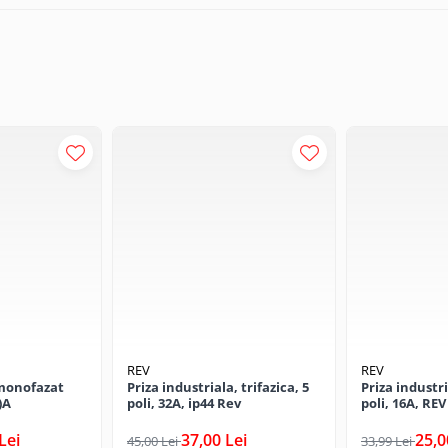
REV
REV
monofazat
Priza industriala, trifazica, 5
Priza industri
)A
poli, 32A, ip44 Rev
poli, 16A, REV
Lei
37,00 Lei
25,0
45,00 Lei
33,99 Lei