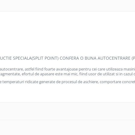
RUCTIE SPECIALA(SPLIT POINT) CONFERA O BUNA AUTOCENTRARE (
 autocentrare, astfel fiind foarte avantajoase pentru cei care utilizeaza masin
agmentate, efortul de apasare este mai mic, fiind usor de utilizat si in cazul ot
temperaturi ridicate generate de procesul de aschiere, comportare concretiz