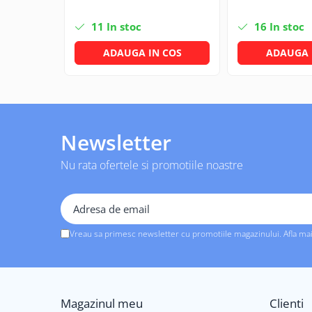
Solutii geamuri
Solutii universale
11
In stoc
16
In stoc
Gradina
ADAUGA IN COS
ADAUGA 
Accesorii pentru gradina
Aparate pentru stropit gradina
Articole antidaunatori gradina
Aspersoare
Newsletter
Furtunuri gradinarit
Nu rata ofertele si promotiile noastre
Ghivece si suporturi
Gratare
Hamace si leagane
Lampi solare
Vreau sa primesc newsletter cu promotiile magazinului. Afla ma
Leagane copii
Lopeti si unelte deszapezit
Mobilier gradina
Magazinul meu
Clienti