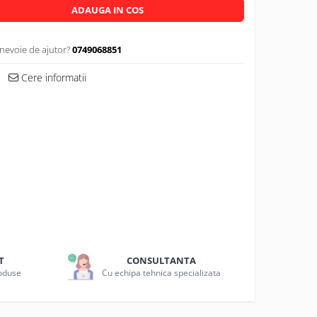
ADAUGA IN COS
 nevoie de ajutor?
0749068851
Cere informatii
T
CONSULTANTA
roduse
Cu echipa tehnica specializata