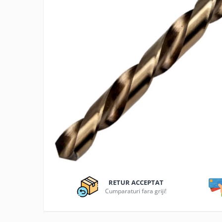
Articole organizare
Articole Sportive
Cutii postale
Electronice si electrocasnice
Incalzire si racire
Usi si porti
Constructii
Accesorii gips carton
Accesorii gresie si faianta
Accesorii pentru faianta, gresie si
mozaicuri
Accesorii polizare si slefuire
Accesorii vopsire si tencuire
RETUR ACCEPTAT
Cumparaturi fara griji!
Benzi
Materiale electrice