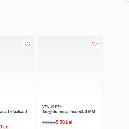
VENUS DSH
EVOSANIT
ala, trifazica, 5
Burghiu metal hss m2, 5 MM
Colier tea
Evo
5,50 Lei
7,00 Lei
0 Lei
2,
4,00 Lei