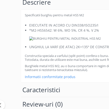
Descriere
Becuri
Prize
Sanitare
Specificatii burghiu pentru metal HSS M2
Sarma constructii
EXECUTATE IN ACORD CU DIN338/ISO235/I
Scule, unelte si masini
*M2-HSS6542: W 6%, MO 5%, CR 4 %, V 2%
Sfoara si franghii
Suruburi, dibluri si accesorii
UNGHIUL LA VARF (DE ATAC) 2K=135º DE CONST
prindere
Corpuri de iluminat
Constructia speciala a varfului (split point) confera o buna
Totodata, durata de utilizare este mai buna, aschiile sunt fr
Aplice si plafoniere
Burghiele metal HSS M2, au o buna comportare in regim de 
Lustre si pendule
taietoare si rezistenta-tenacitatea miezului).
Informatii conformitate produs
Spoturi
Accesorii corpuri de iluminat
Caracteristici
Lampi de veghe copii
Proiectoare
Review-uri
(0)
Veioze si lampi