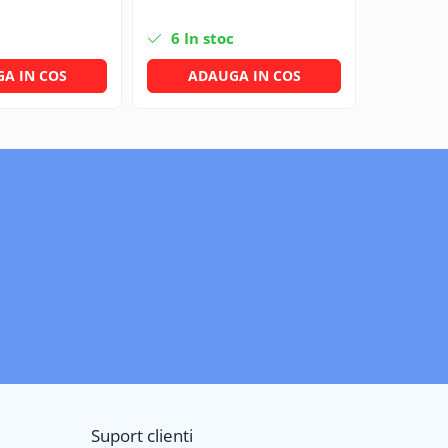
6
In stoc
5
In s
A IN COS
ADAUGA IN COS
ADA
Suport clienti