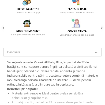
CRACIUN
RETUR ACCEPTAT
PLATA IN RATE
Accesorii decorative
Cumparaturi fara griji!
Cumparaturi usoare si placute
Caciuli
Figurine si decoratiuni Craciun
STOC PERMANENT
CONSULTANTA
Globuri
La o gama variata de produse
Cu echipa tehnica specializata
Instalatii de Craciun
Lumanari si candele
Descriere
Suporturi lumanari
Şerveţelele umede Monuk All Baby Blue, în pachet de 72 de
Curatenie
bucăţi, sunt concepute pentru îngrijirea delicată a pielii copiilor şi
Cosuri de gunoi
bebeluşilor, oferind o curăţare rapidă, eficientă și blândă.
Indispensabile pentru părinţi, aceste şerveţele combină materiale
Maturi, Mopuri si galeti
moi, toleranţă ridicată şi facilităţi de utilizare — ideale pentru
Prosoape de hartie si servetele
rutina zilnică acasă, la plimbare sau în deplasare.
Beneficii principale:
Saci gunoi
Material extra-moale, ideal pentru pielea sensibilă a
bebeluşilor și copiilor mici.
Servetele umede
Ambalaj practic, pachet cu 72 de şerveţele — perfect pentru