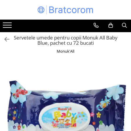
Toate Produsele
Articole animale
Servetele umede pentru copii Monuk All Baby
Adapatoare animale
Blue, pachet cu 72 bucati
Hrana pentru animale
Monuk'All
Hrana pentru caini
Hrana pentru pisici
Produse igiena externa animale
Auto
Bucatarii de vara Tuozi
Casa
Articole ambalare
Articole bucatarie
Articole mobila