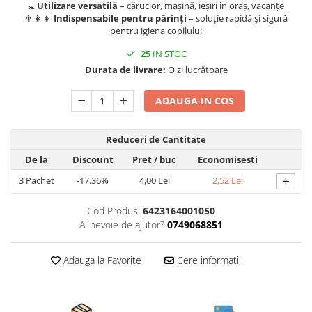
Becuri
🚼
Utilizare versatilă
– cărucior, mașină, ieșiri în oraș, vacanțe
👨‍👩‍👧
Indispensabile pentru părinți
– soluție rapidă și sigură
Prize
pentru igiena copilului
Sanitare
25
IN STOC
Sarma constructii
Durata de livrare:
O zi lucrătoare
Scule, unelte si masini
ADAUGA IN COS
Sfoara si franghii
Suruburi, dibluri si accesorii
prindere
Reduceri de Cantitate
Corpuri de iluminat
De la
Discount
Pret
/ buc
Economisesti
Aplice si plafoniere
+
3
Pachet
-17.36%
4,00 Lei
2,52 Lei
Lustre si pendule
Cod Produs:
6423164001050
Spoturi
Ai nevoie de ajutor?
0749068851
Accesorii corpuri de iluminat
Adauga la Favorite
Cere informatii
Lampi de veghe copii
Proiectoare
Veioze si lampi