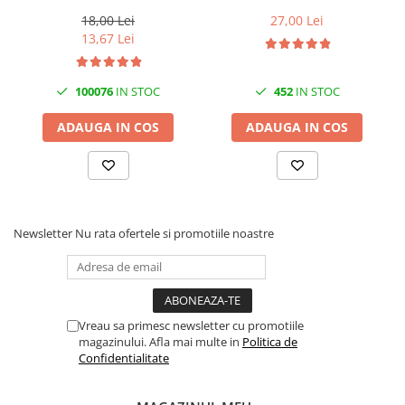
bicarbonat 100 buc | Cool &
lavete/rola Brro
Mufe si conectori irigare
Clean
18,00 Lei
27,00 Lei
13,67 Lei
Panouri si elemente gard
Pavaje si borduri
100076
IN STOC
452
IN STOC
Programatoare stropire
Sere si solarii
ADAUGA IN COS
ADAUGA IN COS
Termometre Meteo
Umbrele si pavilioane gradina
Unelte gradinarit
Newsletter
Nu rata ofertele si promotiile noastre
HoReCa
Balsam de rufe profesional
Detergenti de vase profesionali
Pentru masini de spalat si polish
Vreau sa primesc newsletter cu promotiile
Pentru spalare manuala
magazinului. Afla mai multe in
Politica de
Confidentialitate
Detergenti lichizi profesionali
Igiena si Ingrijire personala