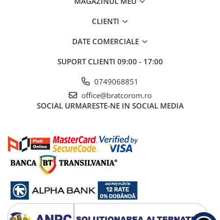
MAGAZINUL MEU
Pachet curățenie
CLIENTI
Sapun de maini profesional
Sisteme de dozaj profesionale
DATE COMERCIALE
Solutii curatenie super
SUPORT CLIENTI
09:00 - 17:00
concentrate
Solutii de curatenie profesionale
0749068851
Pentru sticla si suprafete fine
office@bratcorom.ro
SOCIAL
URMARESTE-NE IN SOCIAL MEDIA
Pentru toaleta si wc
Pentru toate suprafetele
Solutii pentru suprafetele din lemn
Solutii specializate
Solutii profesionale pentru
bucatarie
Solutii professionale pentru
spalatorii auto