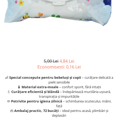
Articole organizare
Articole Sportive
Cutii postale
Electronice si electrocasnice
Incalzire si racire
Usi si porti
Constructii
Accesorii gips carton
5,00 Lei
4,84 Lei
Accesorii gresie si faianta
Economisesti:
0,16
Lei
Accesorii pentru faianta, gresie si
👶
Special concepute pentru bebeluși și copii
– curățare delicată a
mozaicuri
pielii sensibile
Accesorii polizare si slefuire
🧴
Material extra-moale
– confort sporit, fără iritații
💧
Curățare eficientă și blândă
– îndepărtează murdăria ușoară,
Accesorii vopsire si tencuire
transpirația și impuritățile
🧼
Potrivite pentru igiena zilnică
– schimbarea scutecului, mâini,
Benzi
față
Materiale electrice
👜
Ambalaj practic, 72 bucăți
– ideal pentru acasă, plimbări și
deplasări