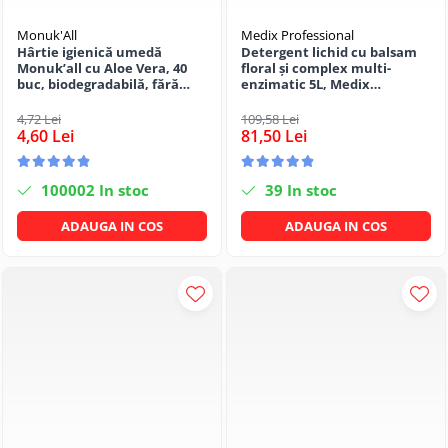
Monuk'All
Medix Professional
Hârtie igienică umedă
Detergent lichid cu balsam
Monuk’all cu Aloe Vera, 40
floral și complex multi-
buc, biodegradabilă, fără
enzimatic 5L, Medix
alcool
Professional
4,72 Lei
109,58 Lei
4,60 Lei
81,50 Lei
100002
In stoc
39
In stoc
ADAUGA IN COS
ADAUGA IN COS