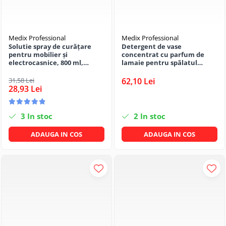
Medix Professional
Medix Professional
Solutie spray de curățare
Detergent de vase
pentru mobilier și
concentrat cu parfum de
electrocasnice, 800 ml,
lamaie pentru spălatul
Medix Professional
manual al veselei cu
ingredient antibacterian, 5
31,58 Lei
62,10 Lei
litrii, Medix Professional
28,93 Lei
3
In stoc
2
In stoc
ADAUGA IN COS
ADAUGA IN COS