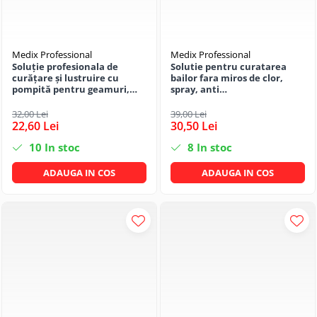
Medix Professional
Medix Professional
Soluție profesionala de
Solutie pentru curatarea
curățare și lustruire cu
bailor fara miros de clor,
pompită pentru geamuri,
spray, anti
suprafețe netede si sticlă 800
calcar/rugina/pete, 800 ML,
ml cu miros de liliac, Medix
Medix Professional
32,00 Lei
39,00 Lei
Profesional
22,60 Lei
30,50 Lei
10
In stoc
8
In stoc
ADAUGA IN COS
ADAUGA IN COS