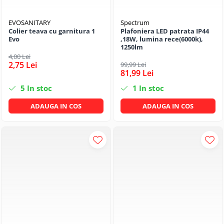
EVOSANITARY
Spectrum
Colier teava cu garnitura 1
Plafoniera LED patrata IP44
Evo
,18W, lumina rece(6000k),
1250lm
4,00 Lei
2,75 Lei
99,99 Lei
81,99 Lei
5
In stoc
1
In stoc
ADAUGA IN COS
ADAUGA IN COS