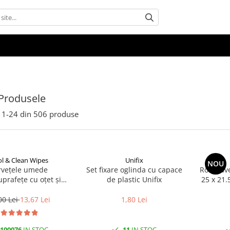
Produsele
1-
24
din
506
produse
l & Clean Wipes
Unifix
NOU
rvețele umede
Set fixare oglinda cu capace
Rola Lave
uprafețe cu oțet și
de plastic Unifix
25 x 21.
at 100 buc | Cool &
Clean
00 Lei
13,67 Lei
1,80 Lei
100076
IN STOC
11
IN STOC