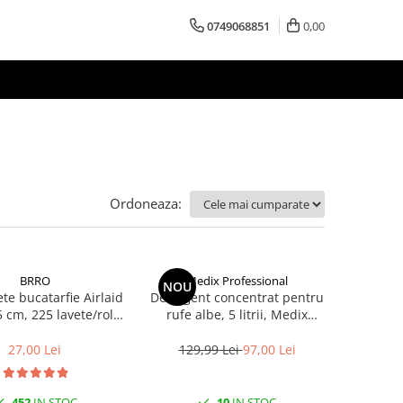
0749068851
0,00
Ordoneaza:
BRRO
Medix Professional
NOU
te bucatarfie Airlaid
Detergent concentrat pentru
5 cm, 225 lavete/rola
rufe albe, 5 litrii, Medix
Brro
Professional
27,00 Lei
129,99 Lei
97,00 Lei
452
IN STOC
10
IN STOC