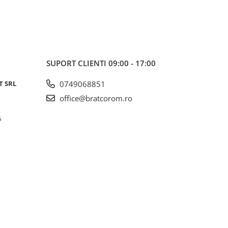
SUPORT CLIENTI
09:00 - 17:00
T SRL
0749068851
office@bratcorom.ro
6