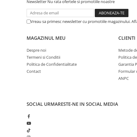
Solutii geamuri
Newsletter
Nu rata ofertele si promotiile noastre
Solutii universale
Gradina
Vreau sa primesc newsletter cu promotiile magazinului. Af
Accesorii pentru gradina
Aparate pentru stropit gradina
MAGAZINUL MEU
CLIENTI
Articole antidaunatori gradina
Despre noi
Metode de
Aspersoare
Termeni si Conditii
Politica d
Politica de Confidentialitate
Garantia 
Furtunuri gradinarit
Contact
Formular 
Ghivece si suporturi
ANPC
Gratare
Hamace si leagane
Lampi solare
SOCIAL
URMARESTE-NE IN SOCIAL MEDIA
Leagane copii
Lopeti si unelte deszapezit
Mobilier gradina