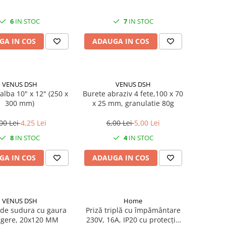
6
IN STOC
7
IN STOC
GA IN COS
ADAUGA IN COS
VENUS DSH
VENUS DSH
alba 10" x 12" (250 x
Burete abraziv 4 fete,100 x 70
300 mm)
x 25 mm, granulatie 80g
00 Lei
4,25 Lei
6,00 Lei
5,00 Lei
8
IN STOC
4
IN STOC
GA IN COS
ADAUGA IN COS
VENUS DSH
Home
de sudura cu gaura
Priză triplă cu împământare
gere, 20x120 MM
230V, 16A, IP20 cu protecție