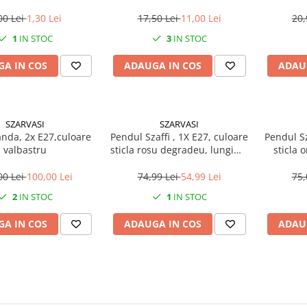
00 Lei
1,30 Lei
17,50 Lei
11,00 Lei
20,
1
IN STOC
3
IN STOC
A IN COS
ADAUGA IN COS
ADAU
SZARVASI
SZARVASI
anda, 2x E27,culoare
Pendul Szaffi , 1X E27, culoare
Pendul Sz
valbastru
sticla rosu degradeu, lungime
sticla 
cablu 1,2m
lun
00 Lei
100,00 Lei
74,99 Lei
54,99 Lei
75,
2
IN STOC
1
IN STOC
A IN COS
ADAUGA IN COS
ADAU