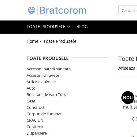
Toate Produsele
TOATE PRODUSELE
BLOG
Articole animale
Adapatoare animale
Home /
Toate Produsele
Hrana pentru animale
Toate 
TOATE PRODUSELE
Hrana pentru caini
Hrana pentru pisici
Afiseaza:
Accesorii baterii sanitare
Accesorii chiuvete
Produse igiena externa animale
Articole animale
Auto
Auto
Bucatarii de vara Tuozi
Bucatarii de vara Tuozi
Coo
NOU
Casa
Casa
Șe
multis
Constructii
Articole ambalare
bicarbon
Corpuri de iluminat
Articole bucatarie
18,
CRACIUN
Curatenie
Articole mobila
Dispensere