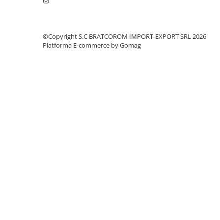
Mufe si conectori irigare
Panouri si elemente gard
Pavaje si borduri
©Copyright S.C BRATCOROM IMPORT-EXPORT SRL 2026
Platforma E-commerce by Gomag
Programatoare stropire
Sere si solarii
Termometre Meteo
Umbrele si pavilioane gradina
Unelte gradinarit
HoReCa
Balsam de rufe profesional
Detergenti de vase profesionali
Pentru masini de spalat si polish
Pentru spalare manuala
Detergenti lichizi profesionali
Igiena si Ingrijire personala