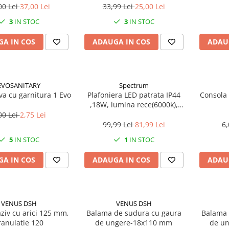
00 Lei
37,00 Lei
33,99 Lei
25,00 Lei
3
IN STOC
3
IN STOC
A IN COS
ADAUGA IN COS
ADAU
EVOSANITARY
Spectrum
ava cu garnitura 1 Evo
Plafoniera LED patrata IP44
Consola 
,18W, lumina rece(6000k),
1250lm
00 Lei
2,75 Lei
99,99 Lei
81,99 Lei
6,
5
IN STOC
1
IN STOC
A IN COS
ADAUGA IN COS
ADAU
VENUS DSH
VENUS DSH
ziv cu arici 125 mm,
Balama de sudura cu gaura
Balama 
ranulatie 120
de ungere-18x110 mm
de un