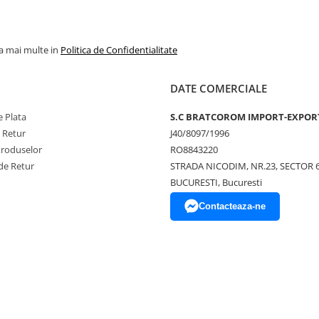
la mai multe in
Politica de Confidentialitate
DATE COMERCIALE
 Plata
S.C BRATCOROM IMPORT-EXPOR
e Retur
J40/8097/1996
Produselor
RO8843220
de Retur
STRADA NICODIM, NR.23, SECTOR 
BUCURESTI, Bucuresti
Contacteaza-ne