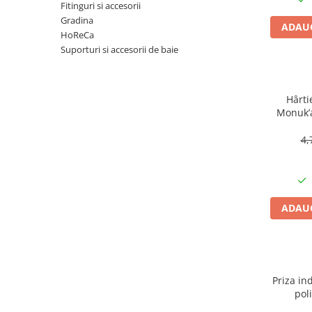
Articole organizare
Fitinguri si accesorii
Gradina
Articole Sportive
ADAUG
HoReCa
Cutii postale
Suporturi si accesorii de baie
Electronice si electrocasnice
Incalzire si racire
Hârti
Usi si porti
Monuk’a
buc, bi
Constructii
4,
Accesorii gips carton
Accesorii gresie si faianta
Accesorii pentru faianta, gresie si
mozaicuri
ADAUG
Accesorii polizare si slefuire
Accesorii vopsire si tencuire
Benzi
Priza ind
Materiale electrice
pol