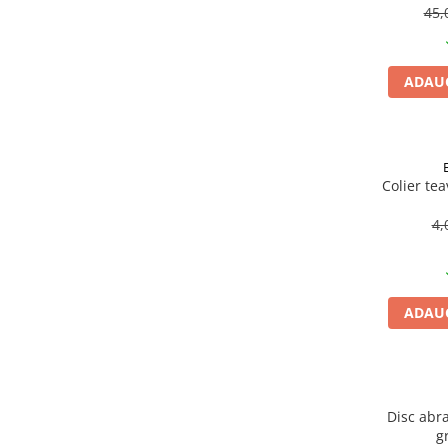
Becuri
45,
Prize
Sanitare
ADAUG
Sarma constructii
Scule, unelte si masini
Sfoara si franghii
Suruburi, dibluri si accesorii
Colier te
prindere
4,
Corpuri de iluminat
Aplice si plafoniere
Lustre si pendule
ADAUG
Spoturi
Accesorii corpuri de iluminat
Lampi de veghe copii
Proiectoare
Disc abra
g
Veioze si lampi