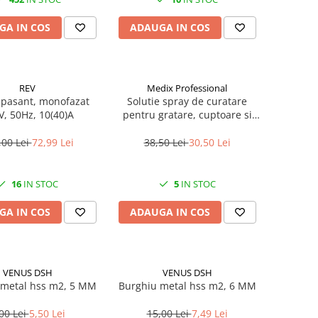
GA IN COS
ADAUGA IN COS
REV
Medix Professional
 pasant, monofazat
Solutie spray de curatare
V, 50Hz, 10(40)A
pentru gratare, cuptoare si
aragazuri, 800 ml, Medix
Professional
,00 Lei
72,99 Lei
38,50 Lei
30,50 Lei
16
IN STOC
5
IN STOC
GA IN COS
ADAUGA IN COS
VENUS DSH
VENUS DSH
 metal hss m2, 5 MM
Burghiu metal hss m2, 6 MM
00 Lei
5,50 Lei
15,00 Lei
7,49 Lei