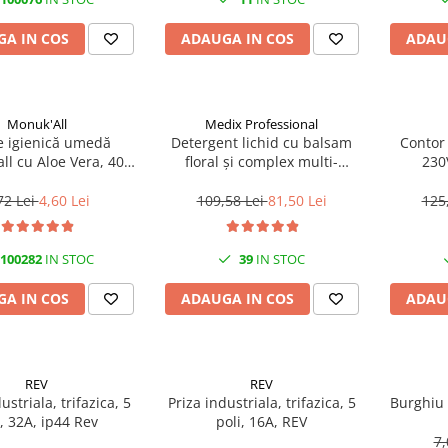
A IN COS
ADAUGA IN COS
ADAU
Monuk'All
Medix Professional
e igienică umedă
Detergent lichid cu balsam
Contor
ll cu Aloe Vera, 40
floral și complex multi-
230
odegradabilă, fără
enzimatic 5L, Medix
alcool
Professional
72 Lei
4,60 Lei
109,58 Lei
81,50 Lei
125
100282
IN STOC
39
IN STOC
A IN COS
ADAUGA IN COS
ADAU
REV
REV
ustriala, trifazica, 5
Priza industriala, trifazica, 5
Burghiu
i, 32A, ip44 Rev
poli, 16A, REV
7,