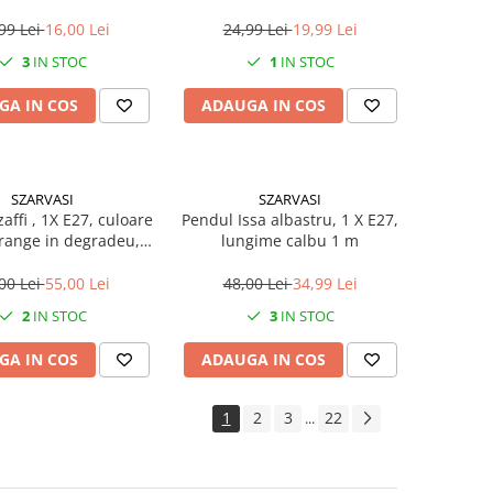
copii
99 Lei
16,00 Lei
24,99 Lei
19,99 Lei
3
IN STOC
1
IN STOC
GA IN COS
ADAUGA IN COS
SZARVASI
SZARVASI
affi , 1X E27, culoare
Pendul Issa albastru, 1 X E27,
orange in degradeu,
lungime calbu 1 m
gime cablu 1,2m
00 Lei
55,00 Lei
48,00 Lei
34,99 Lei
2
IN STOC
3
IN STOC
GA IN COS
ADAUGA IN COS
1
2
3
22
...