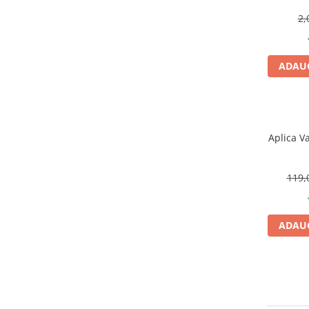
CRACIUN
2,
Accesorii decorative
Caciuli
ADAUG
Figurine si decoratiuni Craciun
Globuri
Instalatii de Craciun
Aplica V
Lumanari si candele
Suporturi lumanari
119,
Curatenie
Cosuri de gunoi
Maturi, Mopuri si galeti
ADAUG
Prosoape de hartie si servetele
Saci gunoi
Servetele umede