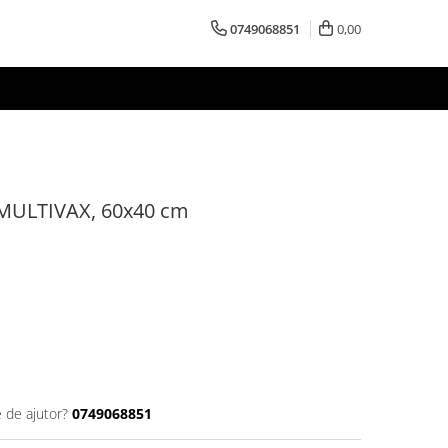
0749068851
0,00
, MULTIVAX, 60x40 cm
e de ajutor?
0749068851