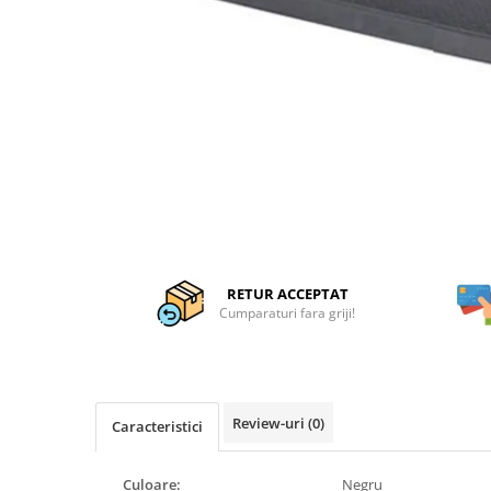
Articole organizare
Articole Sportive
Cutii postale
Electronice si electrocasnice
Incalzire si racire
Usi si porti
Constructii
Accesorii gips carton
Accesorii gresie si faianta
RETUR ACCEPTAT
Accesorii pentru faianta, gresie si
Cumparaturi fara griji!
mozaicuri
Accesorii polizare si slefuire
Accesorii vopsire si tencuire
Review-uri
(0)
Benzi
Caracteristici
Materiale electrice
Culoare:
Negru