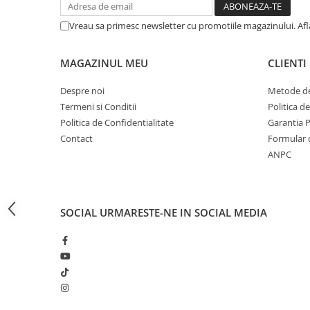
CRACIUN
Vreau sa primesc newsletter cu promotiile magazinului. Af
Accesorii decorative
Caciuli
MAGAZINUL MEU
CLIENTI
Figurine si decoratiuni Craciun
Despre noi
Metode de
Globuri
Termeni si Conditii
Politica d
Instalatii de Craciun
Politica de Confidentialitate
Garantia 
Contact
Formular 
Lumanari si candele
ANPC
Suporturi lumanari
Curatenie
Cosuri de gunoi
SOCIAL
URMARESTE-NE IN SOCIAL MEDIA
Maturi, Mopuri si galeti
Prosoape de hartie si servetele
Saci gunoi
Servetele umede