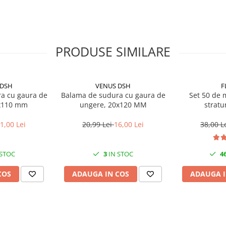
PRODUSE SIMILARE
 DSH
VENUS DSH
F
a cu gaura de
Balama de sudura cu gaura de
Set 50 de m
x110 mm
ungere, 20x120 MM
stratur
1,00 Lei
20,99 Lei
16,00 Lei
38,00 L
 STOC
3
IN STOC
4
COS
ADAUGA IN COS
ADAUGA I