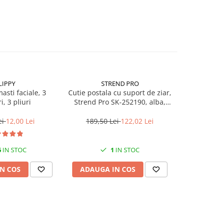
LIPPY
STREND PRO
S
asti faciale, 3
Cutie postala cu suport de ziar,
Balama d
i, 3 pliuri
Strend Pro SK-252190, alba,
porti, St
45x37x10 cm
lun
ei
12,00 Lei
189,50 Lei
122,02 Lei
25,9
6
IN STOC
1
IN STOC
N COS
ADAUGA IN COS
ADAUG