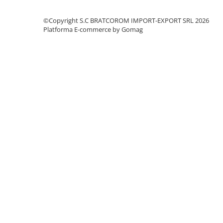
Solutii geamuri
Solutii universale
©Copyright S.C BRATCOROM IMPORT-EXPORT SRL 2026
Platforma E-commerce by Gomag
Gradina
Accesorii pentru gradina
Aparate pentru stropit gradina
Articole antidaunatori gradina
Aspersoare
Furtunuri gradinarit
Ghivece si suporturi
Gratare
Hamace si leagane
Lampi solare
Leagane copii
Lopeti si unelte deszapezit
Mobilier gradina