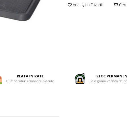
Adauga la Favorite
Cere 
PLATA IN RATE
STOC PERMANE
Cumparaturi usoare si placute
La o gama variata de p