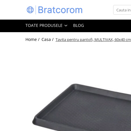
Toate Produsele
TOATE PRODUSELE
BLOG
Articole animale
Adapatoare animale
Home /
Casa /
Tavita pentru pantofi, MULTIVAX, 60x40 cm
Hrana pentru animale
Hrana pentru caini
Hrana pentru pisici
Produse igiena externa animale
Auto
Bucatarii de vara Tuozi
Casa
Articole ambalare
Articole bucatarie
Articole mobila