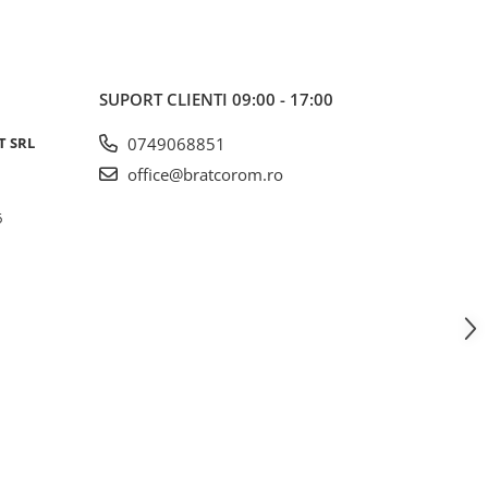
SUPORT CLIENTI
09:00 - 17:00
T SRL
0749068851
office@bratcorom.ro
6