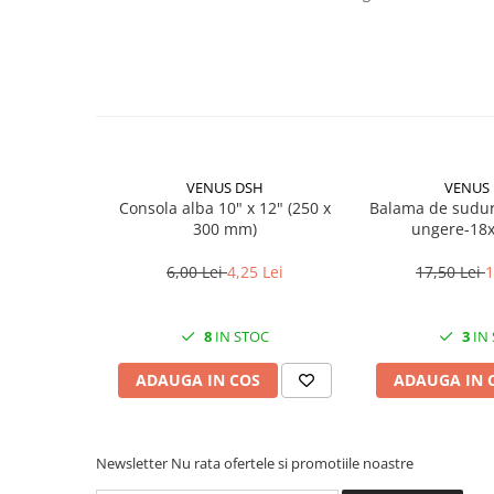
Becuri
Prize
Sanitare
Sarma constructii
Scule, unelte si masini
Sfoara si franghii
VENUS DSH
VENUS
Suruburi, dibluri si accesorii
Consola alba 10" x 12" (250 x
Balama de sudur
prindere
300 mm)
ungere-18
Corpuri de iluminat
6,00 Lei
4,25 Lei
17,50 Lei
1
Aplice si plafoniere
Lustre si pendule
8
IN STOC
3
IN
Spoturi
ADAUGA IN COS
ADAUGA IN 
Accesorii corpuri de iluminat
Lampi de veghe copii
Proiectoare
Newsletter
Nu rata ofertele si promotiile noastre
Veioze si lampi