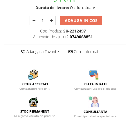
1
IN STOC
Durata de livrare:
O zi lucratoare
ADAUGA IN COS
Cod Produs:
SK-2212497
Ai nevoie de ajutor?
0749068851
Adauga la Favorite
Cere informatii
RETUR ACCEPTAT
PLATA IN RATE
Cumparaturi fara griji!
Cumparaturi usoare si placute
STOC PERMANENT
CONSULTANTA
La o gama variata de produse
Cu echipa tehnica specializata