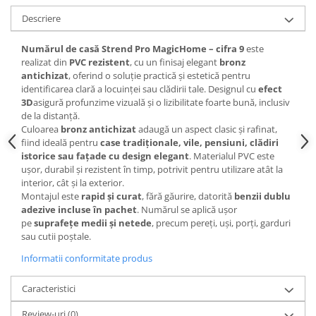
Descriere
Numărul de casă Strend Pro MagicHome – cifra 9
este
realizat din
PVC rezistent
, cu un finisaj elegant
bronz
antichizat
, oferind o soluție practică și estetică pentru
identificarea clară a locuinței sau clădirii tale. Designul cu
efect
3D
asigură profunzime vizuală și o lizibilitate foarte bună, inclusiv
de la distanță.
Culoarea
bronz antichizat
adaugă un aspect clasic și rafinat,
fiind ideală pentru
case tradiționale, vile, pensiuni, clădiri
istorice sau fațade cu design elegant
. Materialul PVC este
ușor, durabil și rezistent în timp, potrivit pentru utilizare atât la
interior, cât și la exterior.
Montajul este
rapid și curat
, fără găurire, datorită
benzii dublu
adezive incluse în pachet
. Numărul se aplică ușor
pe
suprafețe medii și netede
, precum pereți, uși, porți, garduri
sau cutii poștale.
Informatii conformitate produs
Caracteristici
Review-uri
(0)