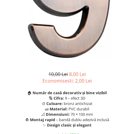
Scule, unelte si masini
Pentru sticla si suprafete fine
Mufe si conectori irigare
Pentru toaleta si wc
Sfoara si franghii
Panouri si elemente gard
Pentru toate suprafetele
Suruburi, dibluri si accesorii
Solutii pentru suprafetele din lemn
prindere
Pavaje si borduri
Solutii specializate
Programatoare stropire
Solutii profesionale pentru
Sere si solarii
bucatarie
Termometre Meteo
Solutii professionale pentru
spalatorii auto
Umbrele si pavilioane gradina
Unelte gradinarit
10,00 Lei
8,00 Lei
Economisesti:
2,00
Lei
🏠
Număr de casă decorativ și bine vizibil
🔢
Cifra:
9 – efect 3D
🎨
Culoare:
bronz antichizat
🧱
Material:
PVC durabil
📐
Dimensiuni:
70 × 100 mm
🧲
Montaj rapid
– bandă dublu adezivă inclusă
✨
Design clasic și elegant