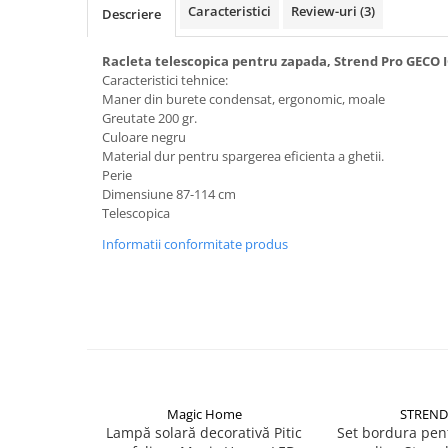
Becuri
Caracteristici
Review-uri
(3)
Descriere
Prize
Sanitare
Racleta telescopica pentru zapada, Strend Pro GECO 
Caracteristici tehnice:
Sarma constructii
Maner din burete condensat, ergonomic, moale
Scule, unelte si masini
Greutate 200 gr.
Culoare negru
Sfoara si franghii
Material dur pentru spargerea eficienta a ghetii.
Perie
Suruburi, dibluri si accesorii
Dimensiune 87-114 cm
prindere
Telescopica
Corpuri de iluminat
Informatii conformitate produs
Aplice si plafoniere
Lustre si pendule
Spoturi
Accesorii corpuri de iluminat
Lampi de veghe copii
Proiectoare
Magic Home
STREND
Lampă solară decorativă Pitic
Set bordura pen
Veioze si lampi