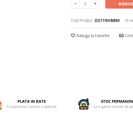
ADAUG
Cod Produs:
D2119HBBM
Ai n
Adauga la Favorite
Cere 
PLATA IN RATE
STOC PERMANE
Cumparaturi usoare si placute
La o gama variata de p