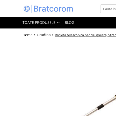
Toate Produsele
TOATE PRODUSELE
BLOG
Articole animale
Adapatoare animale
Home /
Gradina /
Racleta telescopica pentru gheata, Str
Hrana pentru animale
Hrana pentru caini
Hrana pentru pisici
Produse igiena externa animale
Auto
Bucatarii de vara Tuozi
Casa
Articole ambalare
Articole bucatarie
Articole mobila