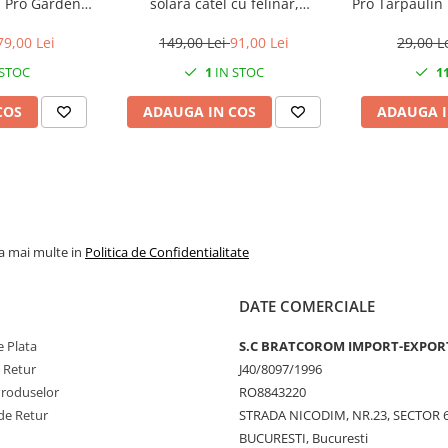
d Pro Garden
solara catel cu felinar,
Pro Tarpaulin 
gime totala 4.8
24x14x25 cm
de prind
wat
79,00 Lei
149,00 Lei
91,00 Lei
29,00 L
 STOC
1
IN STOC
1
COS
ADAUGA IN COS
ADAUGA I
la mai multe in
Politica de Confidentialitate
DATE COMERCIALE
 Plata
S.C BRATCOROM IMPORT-EXPOR
e Retur
J40/8097/1996
Produselor
RO8843220
de Retur
STRADA NICODIM, NR.23, SECTOR 
BUCURESTI, Bucuresti