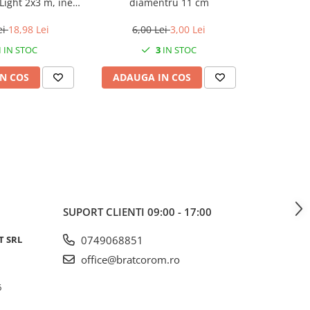
Light 2x3 m, inele
diamentru 11 cm
ecogri
ere, 65g/m²,
ecolo
erproof
s
ei
18,98 Lei
6,00 Lei
3,00 Lei
144,
1
IN STOC
3
IN STOC
N COS
ADAUGA IN COS
ADAUG
SUPORT CLIENTI
09:00 - 17:00
T SRL
0749068851
office@bratcorom.ro
6