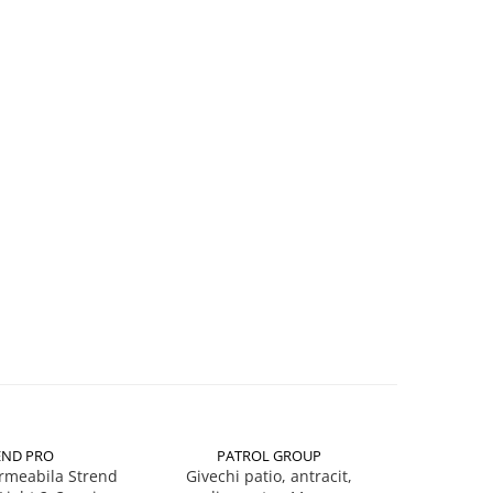
END PRO
PATROL GROUP
PA
rmeabila Strend
Givechi patio, antracit,
Set 10 