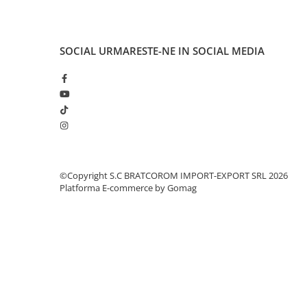
Solutii geamuri
Solutii universale
Gradina
SOCIAL
URMARESTE-NE IN SOCIAL MEDIA
Accesorii pentru gradina
Aparate pentru stropit gradina
Articole antidaunatori gradina
Aspersoare
Furtunuri gradinarit
Ghivece si suporturi
©Copyright S.C BRATCOROM IMPORT-EXPORT SRL 2026
Platforma E-commerce by Gomag
Gratare
Hamace si leagane
Lampi solare
Leagane copii
Lopeti si unelte deszapezit
Mobilier gradina