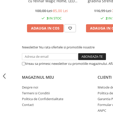
cu felinar Magic Home, LED
gradina Stren
multicolor, 25 cm, pentru
Border 0645, lun
CRACIUN
grădină și curte
m
100,00 Lei
85,00 Lei
116,99 Lei
Accesorii decorative
3
IN STOC
2
IN
Caciuli
ADAUGA IN COS
ADAUGA IN 
Figurine si decoratiuni Craciun
Globuri
Instalatii de Craciun
Newsletter
Nu rata ofertele si promotiile noastre
Lumanari si candele
Suporturi lumanari
Vreau sa primesc newsletter cu promotiile magazinului. Af
Curatenie
Cosuri de gunoi
MAGAZINUL MEU
CLIENTI
Maturi, Mopuri si galeti
Despre noi
Metode de
Prosoape de hartie si servetele
Termeni si Conditii
Politica d
Saci gunoi
Politica de Confidentialitate
Garantia 
Contact
Formular 
Servetele umede
ANPC