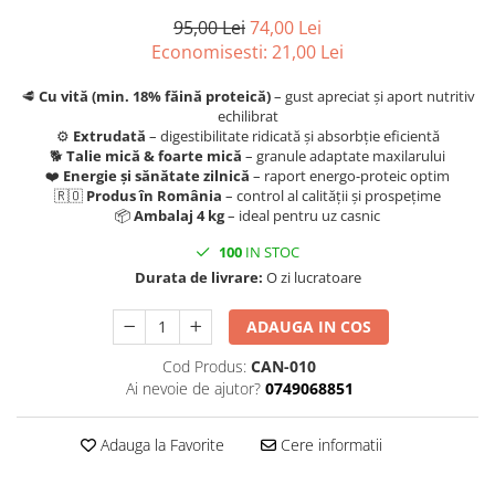
95,00 Lei
74,00 Lei
Economisesti:
21,00
Lei
🥩
Cu vită (min. 18% făină proteică)
– gust apreciat și aport nutritiv
echilibrat
⚙️
Extrudată
– digestibilitate ridicată și absorbție eficientă
🐕
Talie mică & foarte mică
– granule adaptate maxilarului
❤️
Energie și sănătate zilnică
– raport energo-proteic optim
🇷🇴
Produs în România
– control al calității și prospețime
📦
Ambalaj 4 kg
– ideal pentru uz casnic
100
IN STOC
Durata de livrare:
O zi lucratoare
ADAUGA IN COS
Cod Produs:
CAN-010
Ai nevoie de ajutor?
0749068851
Adauga la Favorite
Cere informatii