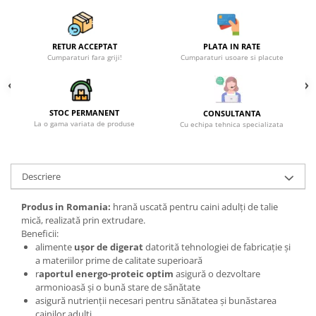
RETUR ACCEPTAT
PLATA IN RATE
Cumparaturi fara griji!
Cumparaturi usoare si placute
STOC PERMANENT
CONSULTANTA
La o gama variata de produse
Cu echipa tehnica specializata
Descriere
Produs in Romania:
hrană uscată pentru caini adulți de talie
mică, realizată prin extrudare.
Beneficii:
alimente
ușor de digerat
datorită tehnologiei de fabricație și
a materiilor prime de calitate superioară
r
aportul energo-proteic optim
asigură o dezvoltare
armonioasă și o bună stare de sănătate
asigură nutrienții necesari pentru sănătatea și bunăstarea
cainilor adulți