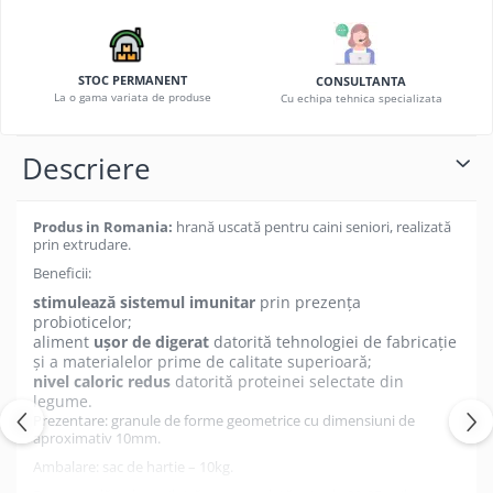
STOC PERMANENT
CONSULTANTA
La o gama variata de produse
Cu echipa tehnica specializata
Descriere
Produs in Romania:
hrană uscată pentru caini seniori, realizată
prin extrudare.
Beneficii:
stimulează sistemul imunitar
prin prezența
probioticelor;
aliment
ușor de digerat
datorită tehnologiei de fabricație
și a materialelor prime de calitate superioară;
nivel caloric redus
datorită proteinei selectate din
legume.
Prezentare: granule de forme geometrice cu dimensiuni de
aproximativ 10mm.
Ambalare: sac de hartie – 10kg.