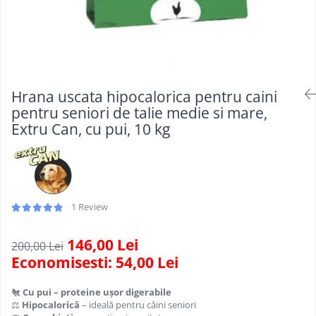
Scule, unelte si masini
Pentru sticla si suprafete fine
Mufe si conectori irigare
Pentru toaleta si wc
Sfoara si franghii
Panouri si elemente gard
Pentru toate suprafetele
Suruburi, dibluri si accesorii
Solutii pentru suprafetele din lemn
prindere
Pavaje si borduri
Solutii specializate
Programatoare stropire
Solutii profesionale pentru
Hrana uscata hipocalorica pentru caini
Sere si solarii
bucatarie
pentru seniori de talie medie si mare,
Termometre Meteo
Extru Can, cu pui, 10 kg
Solutii professionale pentru
spalatorii auto
Umbrele si pavilioane gradina
Unelte gradinarit
1 Review
146,00 Lei
200,00 Lei
Economisesti:
54,00
Lei
🐔
Cu pui – proteine ușor digerabile
⚖️
Hipocalorică
– ideală pentru câini seniori