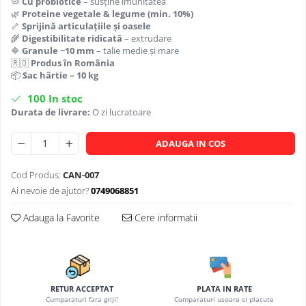
🦠
Cu probiotice
– susține imunitatea
🌿
Proteine vegetale & legume (min. 10%)
🦴
Sprijină articulațiile și oasele
🌾
Digestibilitate ridicată
– extrudare
🔷
Granule ~10 mm
– talie medie și mare
🇷🇴
Produs în România
📦
Sac hârtie – 10 kg
100
In stoc
Durata de livrare:
O zi lucratoare
ADAUGA IN COS
Cod Produs:
CAN-007
Ai nevoie de ajutor?
0749068851
Adauga la Favorite
Cere informatii
RETUR ACCEPTAT
PLATA IN RATE
Cumparaturi fara griji!
Cumparaturi usoare si placute