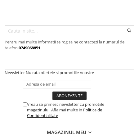
Scule, unelte si masini
Pentru sticla si suprafete fine
Mufe si conectori irigare
Pentru toaleta si wc
Sfoara si franghii
Panouri si elemente gard
Pentru toate suprafetele
Suruburi, dibluri si accesorii
Solutii pentru suprafetele din lemn
prindere
Pavaje si borduri
Solutii specializate
Programatoare stropire
Solutii profesionale pentru
Pentru mai multe informatii te rog sa ne contactezi la numarul de
Sere si solarii
bucatarie
telefon
0749068851
Termometre Meteo
Solutii professionale pentru
spalatorii auto
Umbrele si pavilioane gradina
Newsletter
Nu rata ofertele si promotiile noastre
Unelte gradinarit
Vreau sa primesc newsletter cu promotiile
magazinului. Afla mai multe in
Politica de
Confidentialitate
MAGAZINUL MEU