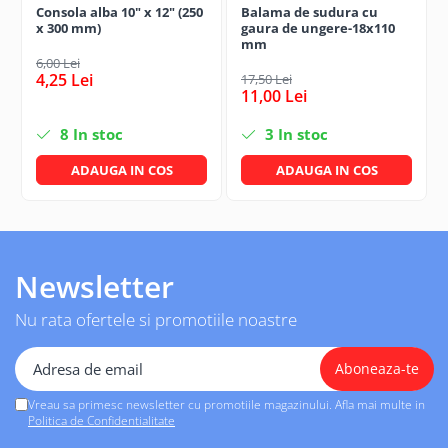
Consola alba 10" x 12" (250
Balama de sudura cu
✔ Montaj sigur prin sudură
x 300 mm)
gaura de ungere-18x110
✔ Material de calitate
mm
6,00 Lei
✔ Durată lungă de utilizare
4,25 Lei
17,50 Lei
✔ Ideală pentru aplicații profesionale
11,00 Lei
8
In stoc
3
In stoc
ADAUGA IN COS
ADAUGA IN COS
Newsletter
Nu rata ofertele si promotiile noastre
Vreau sa primesc newsletter cu promotiile magazinului. Afla mai multe in
Politica de Confidentialitate