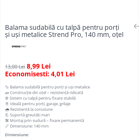
Scule, unelte si masini
Pentru sticla si suprafete fine
Mufe si conectori irigare
Pentru toaleta si wc
Sfoara si franghii
Panouri si elemente gard
Pentru toate suprafetele
Suruburi, dibluri si accesorii
Solutii pentru suprafetele din lemn
prindere
Pavaje si borduri
Balama sudabilă cu talpă pentru porți
Solutii specializate
și uși metalice Strend Pro, 140 mm, oțel
Programatoare stropire
Solutii profesionale pentru
Sere si solarii
bucatarie
Termometre Meteo
Solutii professionale pentru
spalatorii auto
Umbrele si pavilioane gradina
8,99 Lei
13,00 Lei
Economisesti:
4,01
Lei
Unelte gradinarit
🔩 Balama sudabilă pentru porți și uși metalice
🧱 Construcție din oțel – rezistență ridicată
⚙️ Sistem cu talpă pentru fixare stabilă
🚪 Ideală pentru porți, garaje, grilaje
🌧️ Rezistentă la coroziune
💪 Suportă greutăți mari
🛠️ Montaj prin sudură – fixare permanentă
📏 Dimensiune: 140 mm
Dimensiune
: