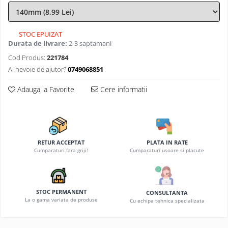
STOC EPUIZAT
Durata de livrare:
2-3 saptamani
Cod Produs:
221784
Ai nevoie de ajutor?
0749068851
Adauga la Favorite
Cere informatii
RETUR ACCEPTAT
PLATA IN RATE
Cumparaturi fara griji!
Cumparaturi usoare si placute
STOC PERMANENT
CONSULTANTA
La o gama variata de produse
Cu echipa tehnica specializata