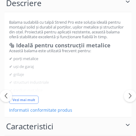
Descriere
Balama sudabilă cu talpă Strend Pro este soluția ideală pentru
montajul solid și durabil al porților, ușilor metalice și structurilor
din oțel. Proiectată pentru aplicații rezistente, această balama
oferă stabilitate excelentă și funcționare fiabilă în timp.
🔩 Ideală pentru construcții metalice
Această balama este utilizată frecvent pentru:
✔ porți metalice
✔ uși de garaj
✔ grilaje
✔ structuri industriale
✔ garduri metalice
🧱 Construcție robustă din oțel
Vezi mai mult
✔ rezistență mare la uzură
Informatii conformitate produs
✔ suportă greutăți ridicate
✔ durată lungă de viață
Caracteristici
⚙️ Sistem cu talpă – stabilitate crescută
✔ fixare solidă prin sudură