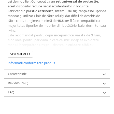
uși de mobilier. Conceput ca un
set universal de protecție
,
acest dispozitiv reduce riscul accidentărilor în locuință.
Fabricat din
plastic rezistent
, sistemul de siguranță este ușor de
montat și utilizat zilnic de către adulți, dar dificil de deschis de
către copii. Lungimea minimă de
15,5 cm
îl face compatibil cu
majoritatea tipurilor de mobilier din bucătărie, baie, dormitor sau
living.
Este recomandat pentru
copii începând cu vârsta de 3 luni
,
fiind ideal pentru perioada în care cei mici încep să exploreze
mediul înconjurător. Designul discret, în
culoare albă cu
accente albastre
, se integrează ușor în orice tip de mobilier.
VEZI MAI MULT
Informatii conformitate produs
Caracteristici
Review-uri
(0)
FAQ