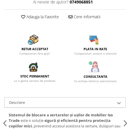
Ai nevoie de ajutor?
0749068851
Adauga la Favorite
Cere informatii
RETUR ACCEPTAT
PLATA IN RATE
Cumparaturi fara griji!
Cumparaturi usoare si placute
STOC PERMANENT
CONSULTANTA
La o gama variata de produse
Cu echipa tehnica specializata
Descriere
Sistemul de blocare a sertarelor și ușilor de mobilier Iso
Trade
este o soluție
sigură și eficientă pentru protecția
copiilor mici
, prevenind accesul acestora la sertare, dulapuri sau