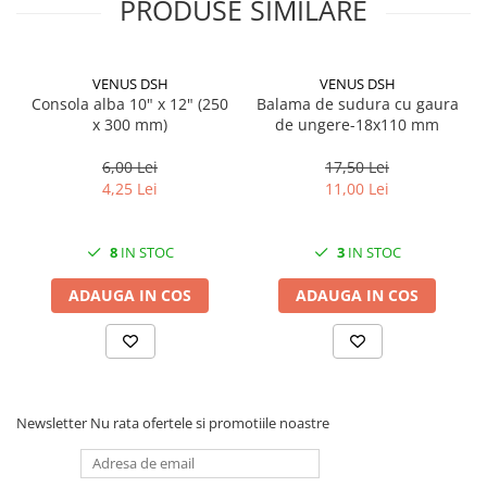
PRODUSE SIMILARE
VENUS DSH
VENUS DSH
Consola alba 10" x 12" (250
Balama de sudura cu gaura
x 300 mm)
de ungere-18x110 mm
6,00 Lei
17,50 Lei
Set universal protectie, Zola:
4,25 Lei
11,00 Lei
Set de protectie impotriva accidentarii copiilor
Pachetul contine 1 siguranta
Caracteristica minima de siguranta: 15 cm
8
IN STOC
3
IN STOC
Varsta recomandata: 3 luni+
ADAUGA IN COS
ADAUGA IN COS
Newsletter
Nu rata ofertele si promotiile noastre