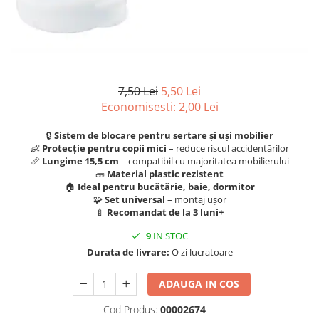
Scule, unelte si masini
Pentru sticla si suprafete fine
Mufe si conectori irigare
Pentru toaleta si wc
Sfoara si franghii
Panouri si elemente gard
Pentru toate suprafetele
Suruburi, dibluri si accesorii
Solutii pentru suprafetele din lemn
prindere
Pavaje si borduri
Solutii specializate
Programatoare stropire
7,50 Lei
5,50 Lei
Solutii profesionale pentru
Sere si solarii
Economisesti:
2,00
Lei
bucatarie
Termometre Meteo
Solutii professionale pentru
🔒
Sistem de blocare pentru sertare și uși mobilier
spalatorii auto
Umbrele si pavilioane gradina
👶
Protecție pentru copii mici
– reduce riscul accidentărilor
📏
Lungime 15,5 cm
– compatibil cu majoritatea mobilierului
Unelte gradinarit
🧱
Material plastic rezistent
🏠
Ideal pentru bucătărie, baie, dormitor
🧩
Set universal
– montaj ușor
🍼
Recomandat de la 3 luni+
9
IN STOC
Durata de livrare:
O zi lucratoare
ADAUGA IN COS
Cod Produs:
00002674