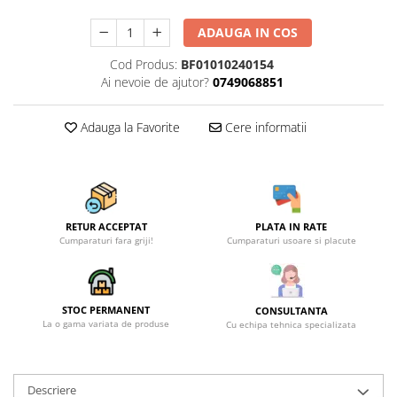
ADAUGA IN COS
Cod Produs:
BF01010240154
Ai nevoie de ajutor?
0749068851
Adauga la Favorite
Cere informatii
RETUR ACCEPTAT
PLATA IN RATE
Cumparaturi fara griji!
Cumparaturi usoare si placute
STOC PERMANENT
CONSULTANTA
La o gama variata de produse
Cu echipa tehnica specializata
Descriere