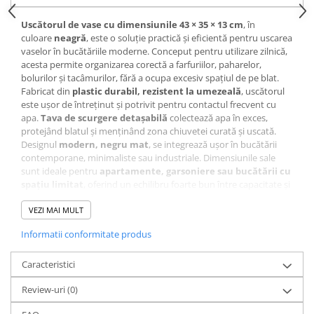
Uscătorul de vase cu dimensiunile 43 × 35 × 13 cm
, în
culoare
neagră
, este o soluție practică și eficientă pentru uscarea
vaselor în bucătăriile moderne. Conceput pentru utilizare zilnică,
acesta permite organizarea corectă a farfuriilor, paharelor,
bolurilor și tacâmurilor, fără a ocupa excesiv spațiul de pe blat.
Fabricat din
plastic durabil, rezistent la umezeală
, uscătorul
este ușor de întreținut și potrivit pentru contactul frecvent cu
apa.
Tava de scurgere detașabilă
colectează apa în exces,
protejând blatul și menținând zona chiuvetei curată și uscată.
Designul
modern, negru mat
, se integrează ușor în bucătării
contemporane, minimaliste sau industriale. Dimensiunile sale
sunt ideale pentru
apartamente, garsoniere sau bucătării cu
spațiu limitat
, oferind un echilibru foarte bun între capacitate și
compactitate.
VEZI MAI MULT
Informatii conformitate produs
Caracteristici
Review-uri
(0)