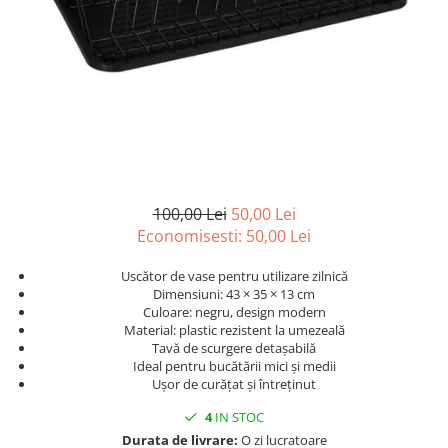
Scule, unelte si masini
Pentru sticla si suprafete fine
Mufe si conectori irigare
Pentru toaleta si wc
Sfoara si franghii
Panouri si elemente gard
Pentru toate suprafetele
Suruburi, dibluri si accesorii
Solutii pentru suprafetele din lemn
prindere
Pavaje si borduri
Solutii specializate
Programatoare stropire
Solutii profesionale pentru
Sere si solarii
bucatarie
Termometre Meteo
Solutii professionale pentru
spalatorii auto
Umbrele si pavilioane gradina
100,00 Lei
50,00 Lei
Economisesti:
50,00
Lei
Unelte gradinarit
Uscător de vase pentru utilizare zilnică
Dimensiuni: 43 × 35 × 13 cm
Culoare: negru, design modern
Material: plastic rezistent la umezeală
Tavă de scurgere detașabilă
Ideal pentru bucătării mici și medii
Ușor de curățat și întreținut
4
IN STOC
Durata de livrare:
O zi lucratoare