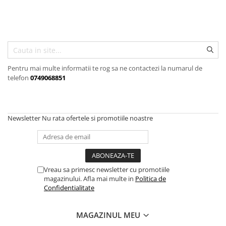
Articole organizare
Articole Sportive
Cutii postale
Electronice si electrocasnice
Incalzire si racire
Pentru mai multe informatii te rog sa ne contactezi la numarul de
telefon
0749068851
Usi si porti
Constructii
Accesorii gips carton
Newsletter
Nu rata ofertele si promotiile noastre
Accesorii gresie si faianta
Accesorii pentru faianta, gresie si
mozaicuri
Accesorii polizare si slefuire
Vreau sa primesc newsletter cu promotiile
magazinului. Afla mai multe in
Politica de
Accesorii vopsire si tencuire
Confidentialitate
Benzi
Materiale electrice
MAGAZINUL MEU