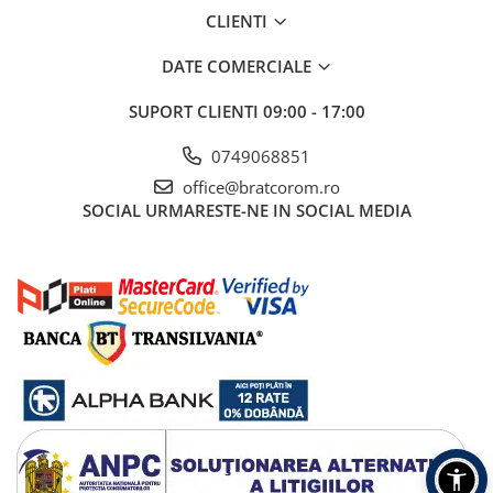
Becuri
CLIENTI
Prize
Sanitare
DATE COMERCIALE
Sarma constructii
SUPORT CLIENTI
09:00 - 17:00
Scule, unelte si masini
0749068851
Sfoara si franghii
office@bratcorom.ro
Suruburi, dibluri si accesorii
SOCIAL
URMARESTE-NE IN SOCIAL MEDIA
prindere
Corpuri de iluminat
Aplice si plafoniere
Lustre si pendule
Spoturi
Accesorii corpuri de iluminat
Lampi de veghe copii
Proiectoare
Veioze si lampi