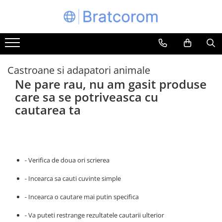
Toate Produsele
Articole animale
Adapatoare animale
Castroane si adapatori animale
Ne pare rau, nu am gasit produse
Hrana pentru animale
care sa se potriveasca cu
Hrana pentru caini
cautarea ta
Hrana pentru pisici
Produse igiena externa animale
Auto
Bucatarii de vara Tuozi
- Verifica de doua ori scrierea
Casa
Articole ambalare
- Incearca sa cauti cuvinte simple
Articole bucatarie
- Incearca o cautare mai putin specifica
Articole mobila
- Va puteti restrange rezultatele cautarii ulterior