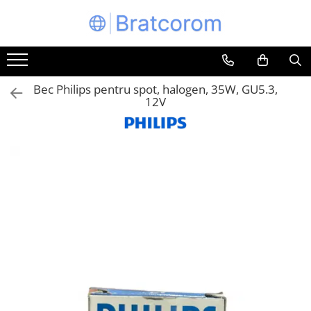
Toate Produsele
Articole animale
Bec Philips pentru spot, halogen, 35W, GU5.3,
Adapatoare animale
12V
Hrana pentru animale
Hrana pentru caini
Hrana pentru pisici
Produse igiena externa animale
Auto
Bucatarii de vara Tuozi
Casa
Articole ambalare
Articole bucatarie
Articole mobila