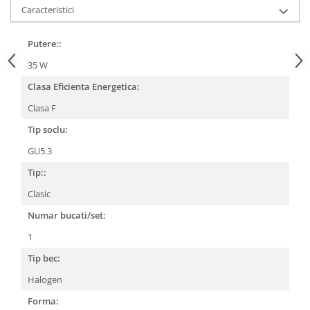
Caracteristici
CRACIUN
Accesorii decorative
Putere::
Caciuli
35 W
Figurine si decoratiuni Craciun
Clasa Eficienta Energetica:
Globuri
Clasa F
Instalatii de Craciun
Tip soclu:
Lumanari si candele
GU5.3
Suporturi lumanari
Tip::
Curatenie
Clasic
Cosuri de gunoi
Numar bucati/set:
Maturi, Mopuri si galeti
1
Prosoape de hartie si servetele
Tip bec:
Saci gunoi
Halogen
Servetele umede
Forma: