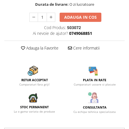
Becuri
Durata de livrare:
O zi lucratoare
Prize
Sanitare
ADAUGA IN COS
Sarma constructii
Cod Produs:
503072
Ai nevoie de ajutor?
0749068851
Scule, unelte si masini
Sfoara si franghii
Adauga la Favorite
Cere informatii
Suruburi, dibluri si accesorii
prindere
Corpuri de iluminat
Aplice si plafoniere
RETUR ACCEPTAT
PLATA IN RATE
Lustre si pendule
Cumparaturi fara griji!
Cumparaturi usoare si placute
Spoturi
Accesorii corpuri de iluminat
STOC PERMANENT
CONSULTANTA
Lampi de veghe copii
La o gama variata de produse
Cu echipa tehnica specializata
Proiectoare
Veioze si lampi