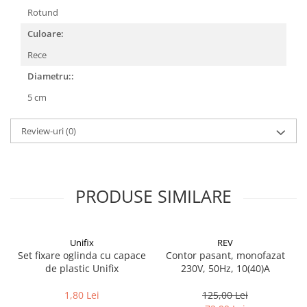
Solutii geamuri
Rotund
Solutii universale
Culoare:
Gradina
Rece
Accesorii pentru gradina
Diametru::
Aparate pentru stropit gradina
5 cm
Articole antidaunatori gradina
Aspersoare
Review-uri
(0)
Furtunuri gradinarit
Ghivece si suporturi
Gratare
PRODUSE SIMILARE
Hamace si leagane
Lampi solare
Unifix
REV
Leagane copii
Set fixare oglinda cu capace
Contor pasant, monofazat
de plastic Unifix
230V, 50Hz, 10(40)A
Lopeti si unelte deszapezit
Mobilier gradina
1,80 Lei
125,00 Lei