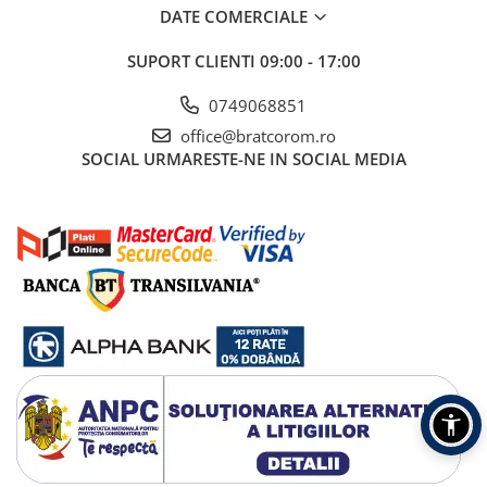
Pachet curățenie
DATE COMERCIALE
Sapun de maini profesional
SUPORT CLIENTI
09:00 - 17:00
Sisteme de dozaj profesionale
0749068851
Solutii curatenie super
office@bratcorom.ro
concentrate
SOCIAL
URMARESTE-NE IN SOCIAL MEDIA
Solutii de curatenie profesionale
Pentru sticla si suprafete fine
Pentru toaleta si wc
Pentru toate suprafetele
Solutii pentru suprafetele din lemn
Solutii specializate
Solutii profesionale pentru
bucatarie
Solutii professionale pentru
spalatorii auto