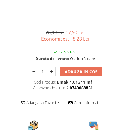
Scule, unelte si masini
Pentru sticla si suprafete fine
Mufe si conectori irigare
Pentru toaleta si wc
Sfoara si franghii
Panouri si elemente gard
Pentru toate suprafetele
Suruburi, dibluri si accesorii
Solutii pentru suprafetele din lemn
prindere
Pavaje si borduri
Solutii specializate
26,18 Lei
17,90 Lei
Programatoare stropire
Solutii profesionale pentru
Economisesti:
8,28
Lei
Sere si solarii
bucatarie
Termometre Meteo
5
IN STOC
Solutii professionale pentru
spalatorii auto
Durata de livrare:
O zi lucrătoare
Umbrele si pavilioane gradina
Unelte gradinarit
ADAUGA IN COS
Cod Produs:
Bmak 1.01./11 mf
Ai nevoie de ajutor?
0749068851
Adauga la Favorite
Cere informatii