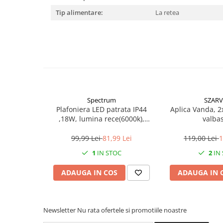
Becuri
Tip alimentare:
La retea
Prize
Sanitare
Sarma constructii
Scule, unelte si masini
Sfoara si franghii
Suruburi, dibluri si accesorii
prindere
Spectrum
SZARV
Plafoniera LED patrata IP44
Aplica Vanda, 2
Corpuri de iluminat
,18W, lumina rece(6000k),
valba
Aplice si plafoniere
1250lm
99,99 Lei
81,99 Lei
119,00 Lei
1
Lustre si pendule
1
IN STOC
2
IN
Spoturi
ADAUGA IN COS
ADAUGA IN 
Accesorii corpuri de iluminat
Lampi de veghe copii
Proiectoare
Newsletter
Nu rata ofertele si promotiile noastre
Veioze si lampi