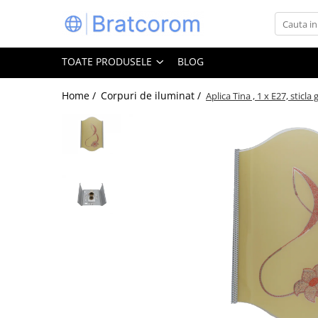
Toate Produsele
TOATE PRODUSELE
BLOG
Articole animale
Adapatoare animale
Home /
Corpuri de iluminat /
Aplica Tina , 1 x E27, sticl
Hrana pentru animale
Hrana pentru caini
Hrana pentru pisici
Produse igiena externa animale
Auto
Bucatarii de vara Tuozi
Casa
Articole ambalare
Articole bucatarie
Articole mobila