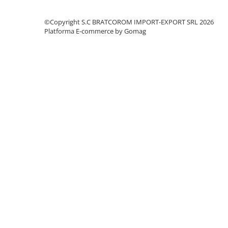
Solutii geamuri
Solutii universale
©Copyright S.C BRATCOROM IMPORT-EXPORT SRL 2026
Platforma E-commerce by Gomag
Gradina
Accesorii pentru gradina
Aparate pentru stropit gradina
Articole antidaunatori gradina
Aspersoare
Furtunuri gradinarit
Ghivece si suporturi
Gratare
Hamace si leagane
Lampi solare
Leagane copii
Lopeti si unelte deszapezit
Mobilier gradina