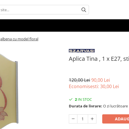
a galbena cu model floral
Aplica Tina , 1 x E27, s
120,00 Lei
90,00 Lei
Economisesti:
30,00
Lei
2
IN STOC
Durata de livrare:
O zi lucrătoare
ADAUG