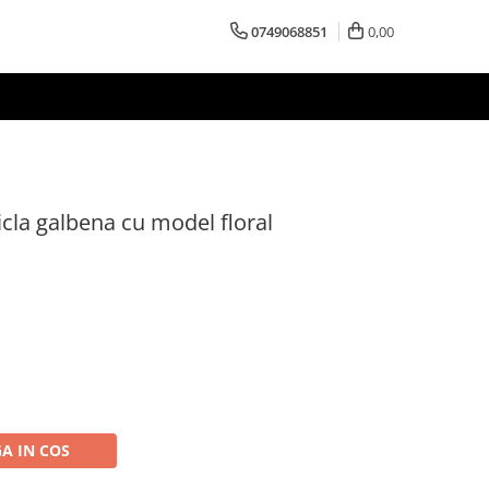
0749068851
0,00
ticla galbena cu model floral
A IN COS