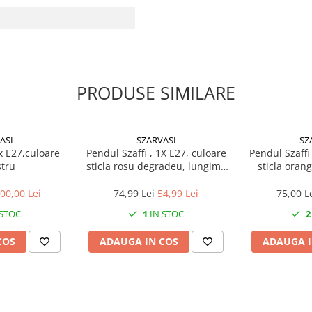
PRODUSE SIMILARE
ASI
SZARVASI
SZ
x E27,culoare
Pendul Szaffi , 1X E27, culoare
Pendul Szaffi
stru
sticla rosu degradeu, lungime
sticla oran
cablu 1,2m
lungime
00,00 Lei
74,99 Lei
54,99 Lei
75,00 L
 STOC
1
IN STOC
2
COS
ADAUGA IN COS
ADAUGA I