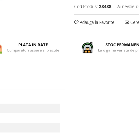
Cod Produs:
28488
Ai nevoie d
Adauga la Favorite
Cere 
PLATA IN RATE
STOC PERMANE
Cumparaturi usoare si placute
La o gama variata de p