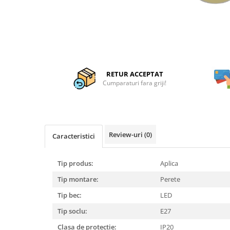
Articole organizare
Articole Sportive
Cutii postale
Electronice si electrocasnice
Incalzire si racire
RETUR ACCEPTAT
Usi si porti
Cumparaturi fara griji!
Constructii
Accesorii gips carton
Accesorii gresie si faianta
Review-uri
(0)
Caracteristici
Accesorii pentru faianta, gresie si
mozaicuri
Tip produs:
Aplica
Accesorii polizare si slefuire
Tip montare:
Perete
Accesorii vopsire si tencuire
Tip bec:
LED
Benzi
Tip soclu:
E27
Materiale electrice
Clasa de protectie:
IP20