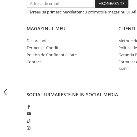
CRACIUN
Vreau sa primesc newsletter cu promotiile magazinului. Af
Accesorii decorative
Caciuli
MAGAZINUL MEU
CLIENTI
Figurine si decoratiuni Craciun
Despre noi
Metode de
Globuri
Termeni si Conditii
Politica d
Instalatii de Craciun
Politica de Confidentialitate
Garantia 
Contact
Formular 
Lumanari si candele
ANPC
Suporturi lumanari
Curatenie
Cosuri de gunoi
SOCIAL
URMARESTE-NE IN SOCIAL MEDIA
Maturi, Mopuri si galeti
Prosoape de hartie si servetele
Saci gunoi
Servetele umede