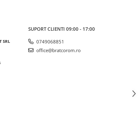
SUPORT CLIENTI
09:00 - 17:00
T SRL
0749068851
office@bratcorom.ro
6