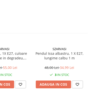
ARVASI
SZARVASI
 , 1X E27, culoare
Pendul Issa albastru, 1 X E27,
Pendul I
ge in degradeu,
lungime calbu 1 m
lung
 cablu 1,2m
ei
55,00 Lei
48,00 Lei
34,99 Lei
48,0
IN STOC
3
IN STOC
N COS
ADAUGA IN COS
ADAUG