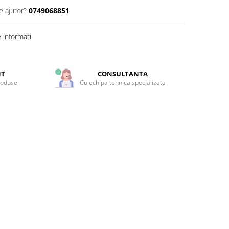
e ajutor?
0749068851
informatii
NT
CONSULTANTA
roduse
Cu echipa tehnica specializata