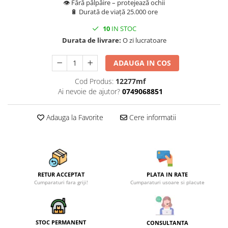
👁️ Fără pâlpâire – protejează ochii
🔋 Durată de viață 25.000 ore
10
IN STOC
Durata de livrare:
O zi lucratoare
ADAUGA IN COS
Cod Produs:
12277mf
Ai nevoie de ajutor?
0749068851
Adauga la Favorite
Cere informatii
RETUR ACCEPTAT
PLATA IN RATE
Cumparaturi fara griji!
Cumparaturi usoare si placute
STOC PERMANENT
CONSULTANTA