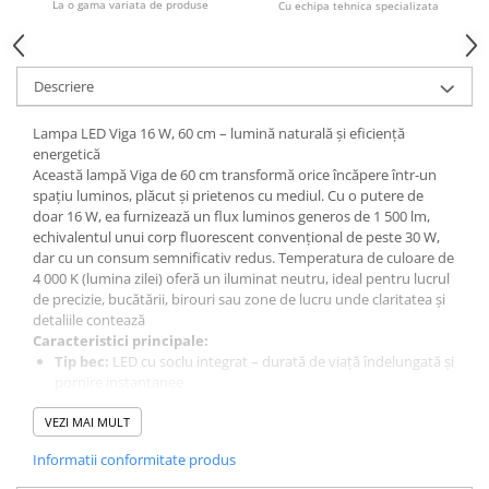
La o gama variata de produse
Cu echipa tehnica specializata
Descriere
Lampa LED Viga 16 W, 60 cm – lumină naturală și eficiență
energetică
Această lampă Viga de 60 cm transformă orice încăpere într-un
spațiu luminos, plăcut și prietenos cu mediul. Cu o putere de
doar 16 W, ea furnizează un flux luminos generos de 1 500 lm,
echivalentul unui corp fluorescent convențional de peste 30 W,
dar cu un consum semnificativ redus. Temperatura de culoare de
4 000 K (lumina zilei) oferă un iluminat neutru, ideal pentru lucrul
de precizie, bucătării, birouri sau zone de lucru unde claritatea și
detaliile contează
Caracteristici principale:
Tip bec:
LED cu soclu integrat – durată de viață îndelungată și
pornire instantanee
Clasă de eficiență energetică:
A+ (consum redus, facturi
VEZI MAI MULT
mai mici)
Tensiune de alimentare:
230 V, compatibilă cu orice rețea
Informatii conformitate produs
standard
Flux luminos:
1 500 lm (echivalent ~30 W lampă