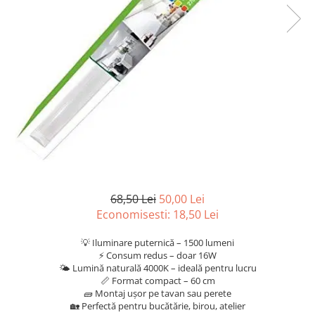
Scule, unelte si masini
Pentru sticla si suprafete fine
Mufe si conectori irigare
Pentru toaleta si wc
Sfoara si franghii
Panouri si elemente gard
Pentru toate suprafetele
Suruburi, dibluri si accesorii
Solutii pentru suprafetele din lemn
prindere
Pavaje si borduri
Solutii specializate
Programatoare stropire
Solutii profesionale pentru
Sere si solarii
bucatarie
Termometre Meteo
Solutii professionale pentru
spalatorii auto
Umbrele si pavilioane gradina
Unelte gradinarit
68,50 Lei
50,00 Lei
Economisesti:
18,50
Lei
💡 Iluminare puternică – 1500 lumeni
⚡ Consum redus – doar 16W
🌤️ Lumină naturală 4000K – ideală pentru lucru
📏 Format compact – 60 cm
🧱 Montaj ușor pe tavan sau perete
🏡 Perfectă pentru bucătărie, birou, atelier