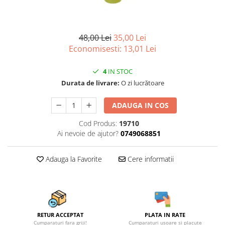
Scule, unelte si masini
Pentru sticla si suprafete fine
Mufe si conectori irigare
Pentru toaleta si wc
Sfoara si franghii
Panouri si elemente gard
Pentru toate suprafetele
Suruburi, dibluri si accesorii
48,00 Lei
35,00 Lei
Solutii pentru suprafetele din lemn
prindere
Pavaje si borduri
Economisesti:
13,01
Lei
Solutii specializate
Programatoare stropire
Solutii profesionale pentru
4
IN STOC
Sere si solarii
bucatarie
Durata de livrare:
O zi lucrătoare
Termometre Meteo
Solutii professionale pentru
spalatorii auto
Umbrele si pavilioane gradina
ADAUGA IN COS
Unelte gradinarit
Cod Produs:
19710
Ai nevoie de ajutor?
0749068851
Adauga la Favorite
Cere informatii
RETUR ACCEPTAT
PLATA IN RATE
Cumparaturi fara griji!
Cumparaturi usoare si placute