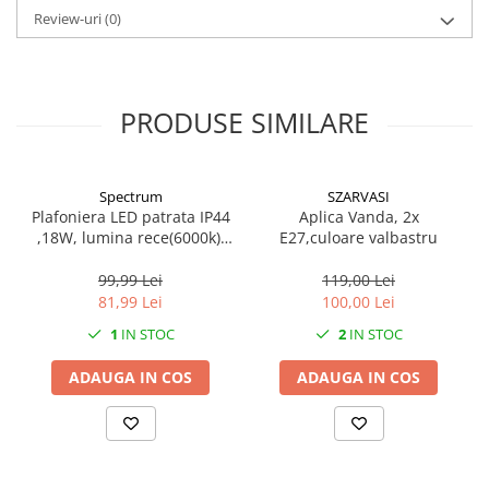
Review-uri
(0)
PRODUSE SIMILARE
Spectrum
SZARVASI
Plafoniera LED patrata IP44
Aplica Vanda, 2x
,18W, lumina rece(6000k),
E27,culoare valbastru
1250lm
99,99 Lei
119,00 Lei
81,99 Lei
100,00 Lei
1
IN STOC
2
IN STOC
ADAUGA IN COS
ADAUGA IN COS